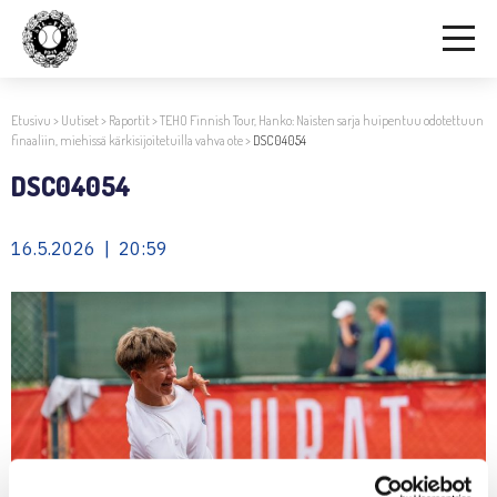
Etusivu
>
Uutiset
>
Raportit
>
TEHO Finnish Tour, Hanko: Naisten sarja huipentuu odotettuun
finaaliin, miehissä kärkisijoitetuilla vahva ote
>
DSC04054
DSC04054
16.5.2026 | 20:59