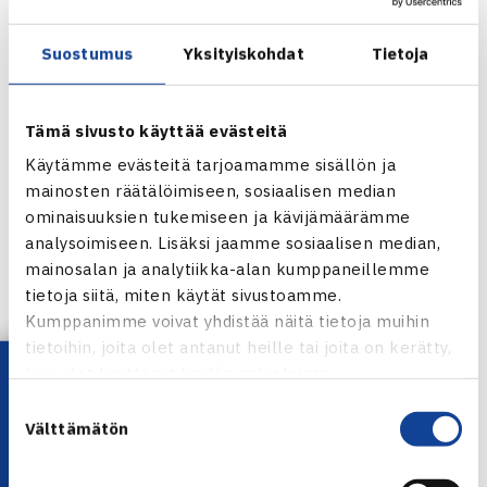
Suostumus
Yksityiskohdat
Tietoja
Tämä sivusto käyttää evästeitä
Käytämme evästeitä tarjoamamme sisällön ja
mainosten räätälöimiseen, sosiaalisen median
ominaisuuksien tukemiseen ja kävijämäärämme
analysoimiseen. Lisäksi jaamme sosiaalisen median,
mainosalan ja analytiikka-alan kumppaneillemme
tietoja siitä, miten käytät sivustoamme.
Jaa:
Kumppanimme voivat yhdistää näitä tietoja muihin
tietoihin, joita olet antanut heille tai joita on kerätty,
Lataa OmaTennis!
kun olet käyttänyt heidän palvelujaan.
Suostumuksen
← Edellinen
Välttämätön
valinta