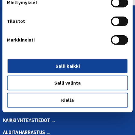
Mieltymykset
Tilastot
Markkinointi
YHTEYSTIEDOT
Salli kaikki
Olympiastadion, Paavo Nurmen tie 1, 00250 Helsinki
Puh. 010 574 3959
Salli valinta
Toimiston puhelinajat:
ma-pe klo 10.00-12.00
Kiellä
Muina aikoina olkaa yhteydessä
sähköpostitse: toimisto@tennis.fi
KAIKKI YHTEYSTIEDOT →
ALOITA HARRASTUS →