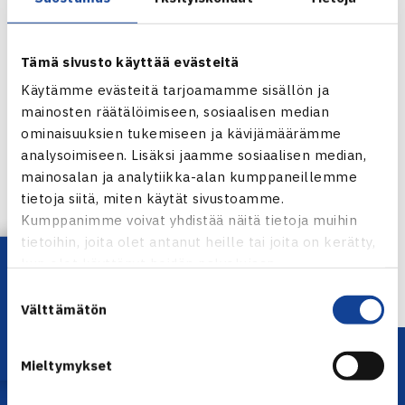
Tämä sivusto käyttää evästeitä
Käytämme evästeitä tarjoamamme sisällön ja
mainosten räätälöimiseen, sosiaalisen median
ominaisuuksien tukemiseen ja kävijämäärämme
analysoimiseen. Lisäksi jaamme sosiaalisen median,
Jaa:
mainosalan ja analytiikka-alan kumppaneillemme
tietoja siitä, miten käytät sivustoamme.
Kumppanimme voivat yhdistää näitä tietoja muihin
tietoihin, joita olet antanut heille tai joita on kerätty,
← Edellinen
Lataa OmaTennis!
kun olet käyttänyt heidän palvelujaan.
Suostumuksen
Välttämätön
valinta
Mieltymykset