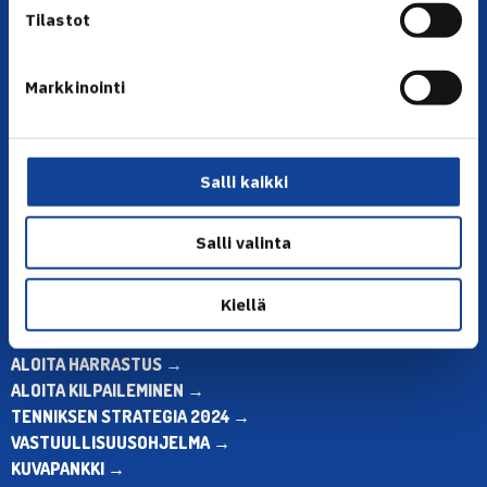
Tilastot
Markkinointi
YHTEYSTIEDOT
Olympiastadion, Paavo Nurmen tie 1, 00250 Helsinki
Puh. 010 574 3959
Salli kaikki
Toimiston puhelinajat:
ma-pe klo 10.00-12.00
Salli valinta
Muina aikoina olkaa yhteydessä
sähköpostitse: toimisto@tennis.fi
Kiellä
KAIKKI YHTEYSTIEDOT →
ALOITA HARRASTUS →
ALOITA KILPAILEMINEN →
TENNIKSEN STRATEGIA 2024 →
VASTUULLISUUSOHJELMA →
KUVAPANKKI →