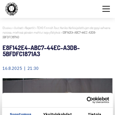
Etusivu
>
Uutiset
>
Raportit
>
TEHO Finnish Tour, Hanko: Kärkisijoitettujen ote pysyi vahvana
naisissa, miehissä päivään mahtui isoja yllätyksiä
>
E8F142E4-ABC7-44EC-A3DB-
5BFDFC1871A3
E8F142E4-ABC7-44EC-A3DB-
5BFDFC1871A3
16.8.2025 | 21:30
Suostumus
Yksityiskohdat
Tietoja