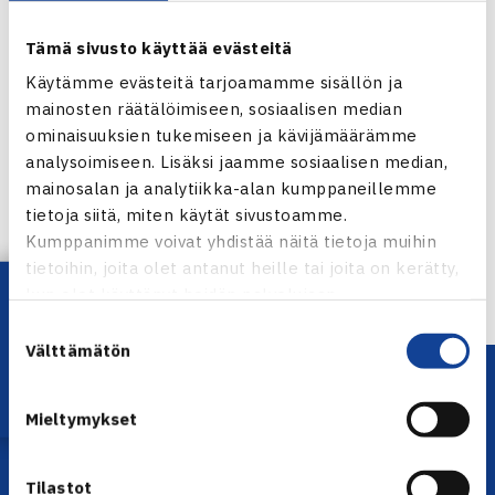
Tämä sivusto käyttää evästeitä
Käytämme evästeitä tarjoamamme sisällön ja
mainosten räätälöimiseen, sosiaalisen median
ominaisuuksien tukemiseen ja kävijämäärämme
Jaa:
analysoimiseen. Lisäksi jaamme sosiaalisen median,
mainosalan ja analytiikka-alan kumppaneillemme
tietoja siitä, miten käytät sivustoamme.
Kumppanimme voivat yhdistää näitä tietoja muihin
← Edellinen
tietoihin, joita olet antanut heille tai joita on kerätty,
Lataa OmaTennis!
kun olet käyttänyt heidän palvelujaan.
Suostumuksen
Välttämätön
valinta
Mieltymykset
Tilastot