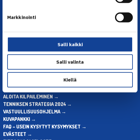
YHTEYSTIEDOT
Markkinointi
Olympiastadion, Paavo Nurmen tie 1, 00250 Helsinki
Puh. 010 574 3959
Toimiston puhelinajat:
Salli kaikki
ma-pe klo 10.00-12.00
Muina aikoina olkaa yhteydessä
Salli valinta
sähköpostitse: toimisto@tennis.fi
KAIKKI YHTEYSTIEDOT →
Kiellä
ALOITA HARRASTUS →
ALOITA KILPAILEMINEN →
TENNIKSEN STRATEGIA 2024 →
VASTUULLISUUSOHJELMA →
KUVAPANKKI →
FAQ – USEIN KYSYTYT KYSYMYKSET →
EVÄSTEET →