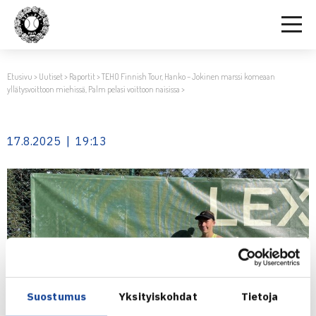
Etusivu
>
Uutiset
>
Raportit
>
TEHO Finnish Tour, Hanko – Jokinen marssi komeaan
yllätysvoittoon miehissä, Palm pelasi voittoon naisissa
>
17.8.2025 | 19:13
Suostumus
Yksityiskohdat
Tietoja