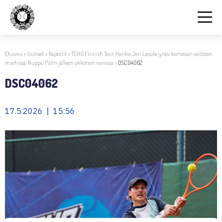
Etusivu
>
Uutiset
>
Raportit
>
TEHO Finnish Tour, Hanko: Jeri Lassila jyräsi komeaan voittoon
miehissä, Nuppu Palm jälleen ykkönen naisissa
>
DSC04062
DSC04062
17.5.2026 | 15:56