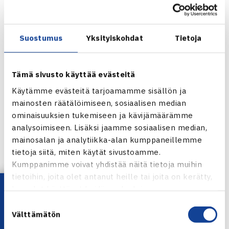
Suostumus
Yksityiskohdat
Tietoja
Tämä sivusto käyttää evästeitä
Käytämme evästeitä tarjoamamme sisällön ja
mainosten räätälöimiseen, sosiaalisen median
ominaisuuksien tukemiseen ja kävijämäärämme
analysoimiseen. Lisäksi jaamme sosiaalisen median,
mainosalan ja analytiikka-alan kumppaneillemme
tietoja siitä, miten käytät sivustoamme.
Kumppanimme voivat yhdistää näitä tietoja muihin
Jaa:
tietoihin, joita olet antanut heille tai joita on kerätty,
Lataa OmaTennis!
kun olet käyttänyt heidän palvelujaan.
Suostumuksen
Välttämätön
valinta
← Edellinen