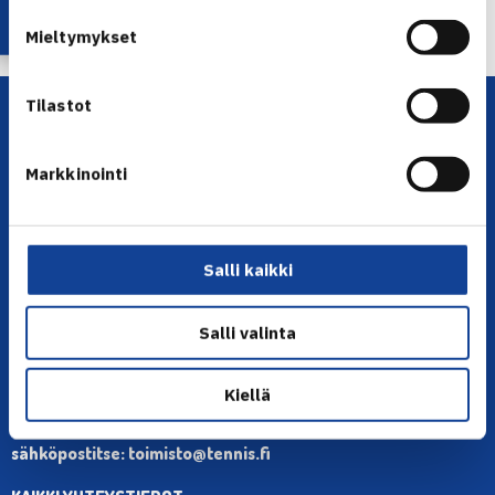
Mieltymykset
Tilastot
Markkinointi
Salli kaikki
YHTEYSTIEDOT
Olympiastadion, Paavo Nurmen tie 1, 00250 Helsinki
Salli valinta
Puh. 010 574 3959
Toimiston puhelinajat:
Kiellä
ma-pe klo 10.00-12.00
Muina aikoina olkaa yhteydessä
sähköpostitse: toimisto@tennis.fi