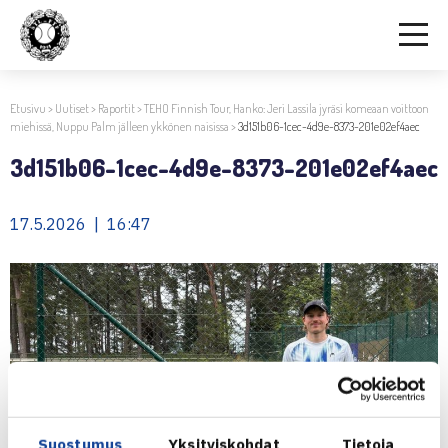
Etusivu
>
Uutiset
>
Raportit
>
TEHO Finnish Tour, Hanko: Jeri Lassila jyräsi komeaan voittoon
miehissä, Nuppu Palm jälleen ykkönen naisissa
>
3d151b06-1cec-4d9e-8373-201e02ef4aec
3d151b06-1cec-4d9e-8373-201e02ef4aec
17.5.2026 | 16:47
Suostumus
Yksityiskohdat
Tietoja