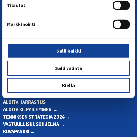
Tilastot
Markkinointi
YHTEYSTIEDOT
Olympiastadion, Paavo Nurmen tie 1, 00250 Helsinki
Puh. 010 574 3959
Salli kaikki
Toimiston puhelinajat:
ma-pe klo 10.00-12.00
Salli valinta
Muina aikoina olkaa yhteydessä
sähköpostitse: toimisto@tennis.fi
Kiellä
KAIKKI YHTEYSTIEDOT →
ALOITA HARRASTUS →
ALOITA KILPAILEMINEN →
TENNIKSEN STRATEGIA 2024 →
VASTUULLISUUSOHJELMA →
KUVAPANKKI →