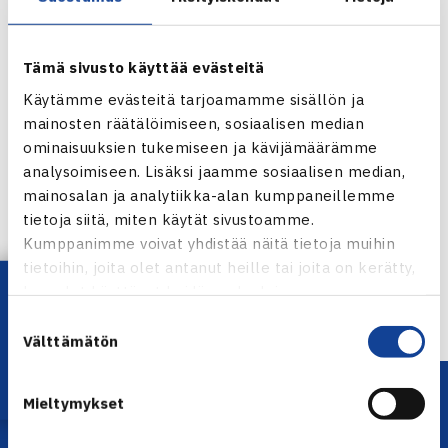
Tämä sivusto käyttää evästeitä
Käytämme evästeitä tarjoamamme sisällön ja
mainosten räätälöimiseen, sosiaalisen median
ominaisuuksien tukemiseen ja kävijämäärämme
analysoimiseen. Lisäksi jaamme sosiaalisen median,
Jaa:
mainosalan ja analytiikka-alan kumppaneillemme
tietoja siitä, miten käytät sivustoamme.
Kumppanimme voivat yhdistää näitä tietoja muihin
tietoihin, joita olet antanut heille tai joita on kerätty,
← Edellinen
Lataa OmaTennis!
kun olet käyttänyt heidän palvelujaan.
Suostumuksen
Välttämätön
valinta
Mieltymykset