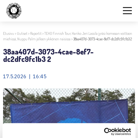
Etusivu
>
Uutiset
>
Raportit
>
TEHO Finnish Tour, Hanko: Jeri Lassila jyräsi komeaan voittoon
miehissä, Nuppu Palm jälleen ykkönen naisissa
>
38aa407d-3073-4cae-8ef7-dc2dfc9fc1b3 2
38aa407d-3073-4cae-8ef7-
dc2dfc9fc1b3 2
17.5.2026 | 16:45