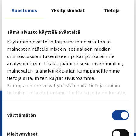
Suostumus
Yksityiskohdat
Tietoja
Tämä sivusto käyttää evästeitä
Käytämme evästeitä tarjoamamme sisällön ja
mainosten räätälöimiseen, sosiaalisen median
ominaisuuksien tukemiseen ja kävijämäärämme
analysoimiseen. Lisäksi jaamme sosiaalisen median,
mainosalan ja analytiikka-alan kumppaneillemme
tietoja siitä, miten käytät sivustoamme.
Jaa:
Kumppanimme voivat yhdistää näitä tietoja muihin
tietoihin, joita olet antanut heille tai joita on kerätty,
Lataa OmaTennis!
kun olet käyttänyt heidän palvelujaan.
← Edellinen
Suostumuksen
Välttämätön
valinta
Mieltymykset