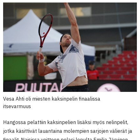
Vesa Ahti oli miesten kaksinpelin finaalissa
itsevarmuus
Hangossa pelattiin kaksinpelien lisäksi myös nelinpelit,
jotka käsittivät lauantaina molempien sarjojen välierät ja
finaalit. Naisissa voittoon pelasi lopulta Emilia Järvinen