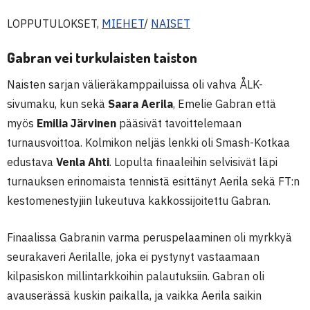
LOPPUTULOKSET,
MIEHET
/
NAISET
Gabran vei turkulaisten taiston
Naisten sarjan välieräkamppailuissa oli vahva ÅLK-
sivumaku, kun sekä
Saara Aerila
, Emelie Gabran että
myös
Emilia Järvinen
pääsivät tavoittelemaan
turnausvoittoa. Kolmikon neljäs lenkki oli Smash-Kotkaa
edustava
Venla Ahti
. Lopulta finaaleihin selvisivät läpi
turnauksen erinomaista tennistä esittänyt Aerila sekä FT:n
kestomenestyjiin lukeutuva kakkossijoitettu Gabran.
Finaalissa Gabranin varma peruspelaaminen oli myrkkyä
seurakaveri Aerilalle, joka ei pystynyt vastaamaan
kilpasiskon millintarkkoihin palautuksiin. Gabran oli
avauserässä kuskin paikalla, ja vaikka Aerila saikin