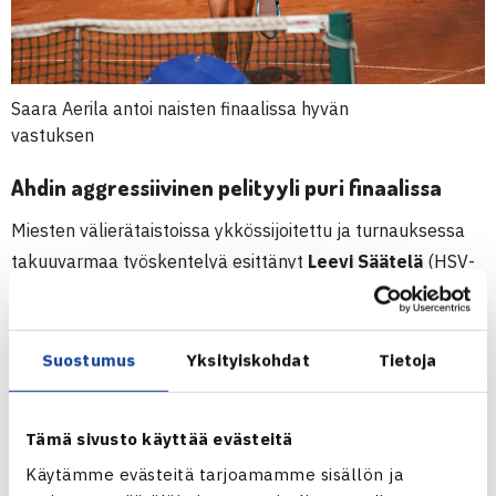
Saara Aerila antoi naisten finaalissa hyvän
vastuksen
Ahdin aggressiivinen pelityyli puri finaalissa
Miesten välierätaistoissa ykkössijoitettu ja turnauksessa
takuuvarmaa työskentelyä esittänyt
Leevi Säätelä
(HSV-
Tennis) ei pystynyt jatkamaan eilisen kaavalla
seitsemänneksi sijoitettua
Vesa Ahtia
(Smash-Kotka)
vastaan, vaan joutui toteamaan erinomaisesti massalla
Suostumus
Yksityiskohdat
Tietoja
liikkuneen Ahdin paremmakseen. Läpi ottelun kuskin
paikalla ollut Ahti määräsi pelin tahdin vahvoilla
Tämä sivusto käyttää evästeitä
syötöillään ja vei lopulta ottelun erin 6-3, 7-5.
Käytämme evästeitä tarjoamamme sisällön ja