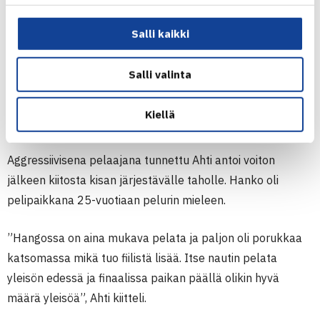
”Hyvältä tuntuu voitto! Syöttö toimi koko kisan ajan
Salli kaikki
todella hyvin ja sen ympärille oli mukava rakentaa oma
peli. Peruspelaaminen oli hieman takkuista finaalissa ja
Salli valinta
pieni selkäjumi vaikeutti pelaamista, mutta onnistuin siitä
huolimatta tärkeissä tilanteissa tänään. Luotin omaan
Kiellä
tekemiseen loppuun asti”, Ahti summasi.
Aggressiivisena pelaajana tunnettu Ahti antoi voiton
jälkeen kiitosta kisan järjestävälle taholle. Hanko oli
pelipaikkana 25-vuotiaan pelurin mieleen.
”Hangossa on aina mukava pelata ja paljon oli porukkaa
katsomassa mikä tuo fiilistä lisää. Itse nautin pelata
yleisön edessä ja finaalissa paikan päällä olikin hyvä
määrä yleisöä”, Ahti kiitteli.