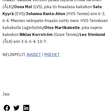
(ÅLK)
/Oona Mol
(LVS), joka löi finaalissa kaksikon
Satu
Kyyrä
(EVS)/
Johanna Ranta-Ahon
(HVS-Tennis) erin 6-3,
6-4. Miesten nelinpelin finaalin voitto meni HVS-Tenniksen
kaksikolle Lagerbohm
/Otso Martikaiselle
, joka nujersi
kaksikon
Niklas Korrström
(Grani Tennis)/
Leo Stenlund
(ÅLK) erin 3-6, 6-4, 10-7.
NELINPELIT,
NAISET
/
MIEHET
Jaa: