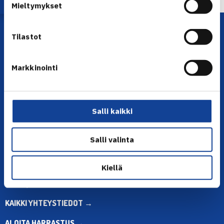
Mieltymykset
Tilastot
Markkinointi
YHTEYSTIEDOT
Salli kaikki
Olympiastadion, Paavo Nurmen tie 1, 00250 Helsinki
Puh. 010 574 3959
Salli valinta
Toimiston puhelinajat:
ma-pe klo 10.00-12.00
Kiellä
Muina aikoina olkaa yhteydessä
sähköpostitse: toimisto@tennis.fi
KAIKKI YHTEYSTIEDOT →
ALOITA HARRASTUS →