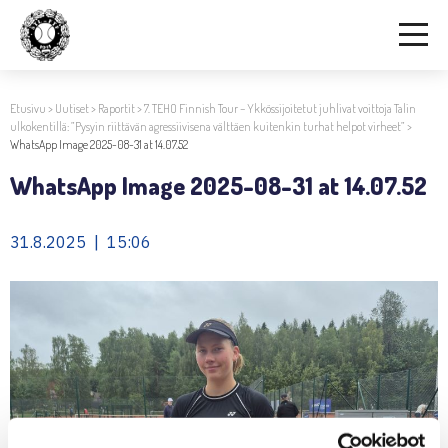
Etusivu
>
Uutiset
>
Raportit
>
7. TEHO Finnish Tour – Ykkössijoitetut juhlivat voittoja Talin
ulkokentillä: ”Pysyin riittävän agressiivisena välttäen kuitenkin turhat helpot virheet”
>
WhatsApp Image 2025-08-31 at 14.07.52
WhatsApp Image 2025-08-31 at 14.07.52
31.8.2025 | 15:06