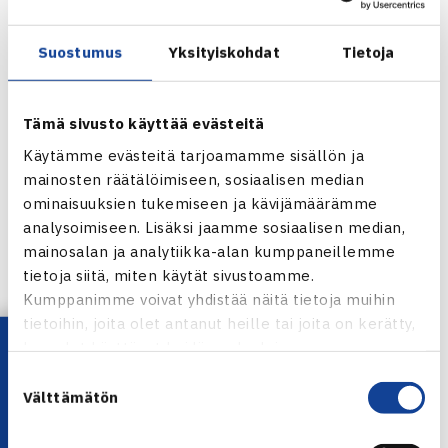
Suostumus
Yksityiskohdat
Tietoja
Tämä sivusto käyttää evästeitä
Käytämme evästeitä tarjoamamme sisällön ja
mainosten räätälöimiseen, sosiaalisen median
ominaisuuksien tukemiseen ja kävijämäärämme
analysoimiseen. Lisäksi jaamme sosiaalisen median,
mainosalan ja analytiikka-alan kumppaneillemme
tietoja siitä, miten käytät sivustoamme.
Jaa:
Kumppanimme voivat yhdistää näitä tietoja muihin
tietoihin, joita olet antanut heille tai joita on kerätty,
Lataa OmaTennis!
kun olet käyttänyt heidän palvelujaan.
Suostumuksen
← Edellinen
Välttämätön
valinta