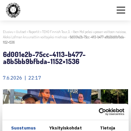
Etusivu
>
Uutiset
>
Raportit
>
TEHO Finnish Tour, 5. – Iben Mol pelasi upeaan voittoon naisissa,
Aleksi Löfman kruunattiin voittajaksi miehissä
>
6d001e2b-75cc-4113-b477-a8b5bb9bfbda-
1152×1536
6d001e2b-75cc-4113-b477-
a8b5bb9bfbda-1152×1536
7.6.2026 | 22:17
Suostumus
Yksityiskohdat
Tietoja