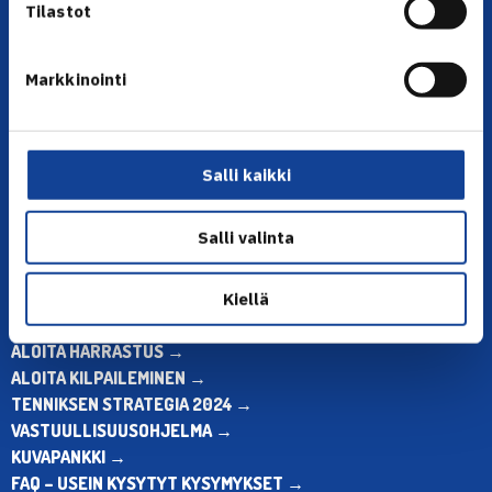
Tilastot
Markkinointi
YHTEYSTIEDOT
Olympiastadion, Paavo Nurmen tie 1, 00250 Helsinki
Puh. 010 574 3959
Salli kaikki
Toimiston puhelinajat:
ma-pe klo 10.00-12.00
Muina aikoina olkaa yhteydessä
Salli valinta
sähköpostitse: toimisto@tennis.fi
Kiellä
KAIKKI YHTEYSTIEDOT →
ALOITA HARRASTUS →
ALOITA KILPAILEMINEN →
TENNIKSEN STRATEGIA 2024 →
VASTUULLISUUSOHJELMA →
KUVAPANKKI →
FAQ – USEIN KYSYTYT KYSYMYKSET →