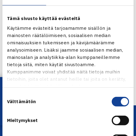
Tämä sivusto käyttää evästeitä
Käytämme evästeitä tarjoamamme sisällön ja
mainosten räätälöimiseen, sosiaalisen median
ominaisuuksien tukemiseen ja kävijämäärämme
analysoimiseen. Lisäksi jaamme sosiaalisen median,
Jaa:
mainosalan ja analytiikka-alan kumppaneillemme
tietoja siitä, miten käytät sivustoamme.
Kumppanimme voivat yhdistää näitä tietoja muihin
tietoihin, joita olet antanut heille tai joita on kerätty,
← Edellinen
Lataa OmaTennis!
kun olet käyttänyt heidän palvelujaan.
Suostumuksen
Välttämätön
valinta
Mieltymykset