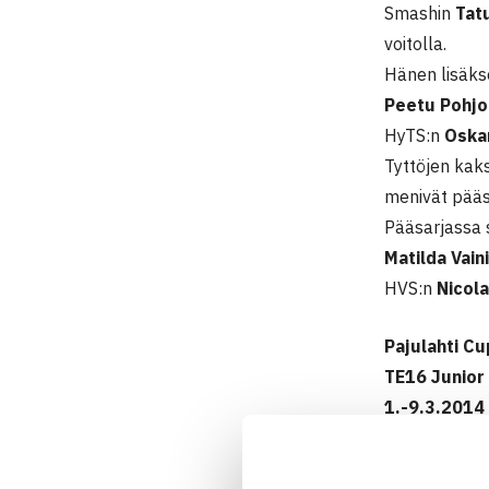
Smashin
Tat
voitolla.
Hänen lisäks
Peetu Pohjo
HyTS:n
Oskar
Tyttöjen kaks
menivät pääs
Pääsarjassa 
Matilda Vain
HVS:n
Nicol
Pajulahti Cu
TE16 Junior
1.-9.3.2014 
Pojat
Kaksinpelin k