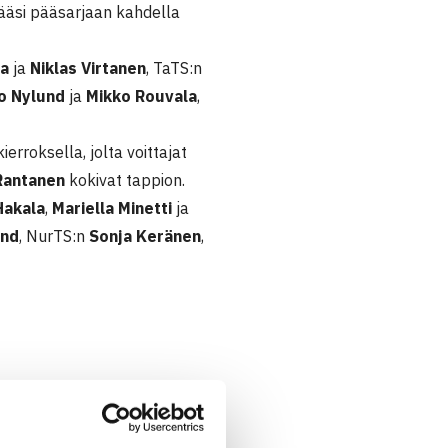
pääsi pääsarjaan kahdella
la
ja
Niklas Virtanen
, TaTS:n
ko Nylund
ja
Mikko Rouvala
,
erroksella, jolta voittajat
 Rantanen
kokivat tappion.
Hakala
,
Mariella Minetti
ja
ind
, NurTS:n
Sonja Keränen
,