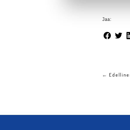
Jaa:
← Edellin