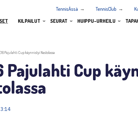
TennisÄssä
TennisClub
K
SET
KILPAILUT
SEURAT
HUIPPU-URHEILU
TAPA
E16 Pajulahti Cup käynnistyi Nastolassa
 Pajulahti Cup käyn
tolassa
13:14