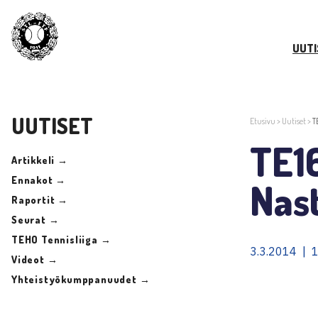
UUTI
UUTISET
Etusivu
>
Uutiset
>
T
TE16
Artikkeli →
Ennakot →
Nas
Raportit →
Seurat →
TEHO Tennisliiga →
3.3.2014 | 
Videot →
Yhteistyökumppanuudet →