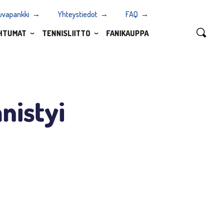
uvapankki
Yhteystiedot
FAQ
HTUMAT
TENNISLIITTO
FANIKAUPPA
nistyi