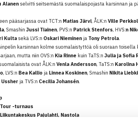
u Alanen
selvitti seitsemästä suomalaispojasta karsinnan ja 
een pääsarjassa ovat TCT:n
Matias Järvi
, ÅLK:n
Ville Perkko
la
, Smashin
Jussi Tiainen
, PVS:n
Patrick Stenfors
, HVS:
n Ni
i Kulta
sekä LVS:n
Oskari Nieminen
ja
Tony Petrola
.
inpelin karsinnan kolme suomalaistyttöä oli suoraan toisella ki
arjaan, mutta niin OVS:n
Kia Rinne
kuin TaTS:n
Julia ja Sofia
suomalaisista ovat ÅLK:n
Venla Andersson
, TaTS:n
Karolina 
io
, LVS:n
Bea Kallio
ja
Linnea Koskinen
, Smashin
Nikita Liebk
a Ussher
ja TVS:n
Cecilia Johansén
.
p
 Tour -turnaus
Liikuntakeskus Pajulahti, Nastola
arsinta