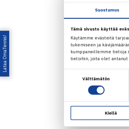
1.kierrosta: 
Suostumus
Roni Riikonen
kortti) 63 64
– Volter Virt
Tämä sivusto käyttää eväs
Vuorenhela –
Lataa OmaTennis!
Käytämme evästeitä tarjoa
2.kierrosta (
tukemiseen ja kävijämääräm
Latvia – Vuo
kumppaneillemme tietoja si
tietoihin, joita olet antanu
Tytöt
Suostumuksen
Kaksinpelin k
Välttämätön
valinta
2.kierrosta (
Venäjä – Jul
Kiellä
Turnaus 