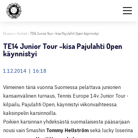
Etusivu
>
Uutiset
>
TE14 Junior Tour -kisa Pajulahti Open käynnistyi
TE14 Junior Tour -kisa Pajulahti Open
käynnistyi
1.12.2014 | 16:18
Viimeinen tänä vuonna Suomessa pelattava juniorien
kansainvälinen turnaus, Tennis Europe 14v Junior Tour -
kilpailu, Pajulahti Open, käynnistyi viikonvaihteessa
kaksinpelin karsinnoilla.
Poikien karsinnan yhdeksästä suomalaisesta pääsarjaan
nousi vain Smashin
Tommy Hellström
sekä lucky loserina