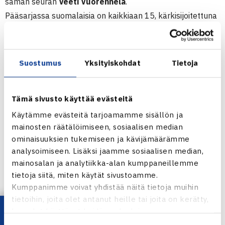
saman seuran
Veeti Vuorenhela
.
Pääsarjassa suomalaisia on kaikkiaan 15, kärkisijoitettuna
TaTS:n
Peetu Pohjola
.
Tyttöjen kaksinpelin karsinnan yhdeksästä suomalaisesta
ei kukaan noussut pääsarjaan. Karsintojen toisella
Suostumus
Yksityiskohdat
Tietoja
kierroksella suomalaiskarsijoista oli vain PTT:n
Oona
Korolainen. Pääsarjassa suomalaistyttöjä on 11.
Tämä sivusto käyttää evästeitä
Kaksinpelin pääsarjat alkoivat Nastolassa maanantaina.
Käytämme evästeitä tarjoamamme sisällön ja
Nelinpelit käynnistyvät tiistaina. Loppuottelu pelataan
mainosten räätälöimiseen, sosiaalisen median
ominaisuuksien tukemiseen ja kävijämäärämme
sunnuntaina 7.12.
analysoimiseen. Lisäksi jaamme sosiaalisen median,
mainosalan ja analytiikka-alan kumppaneillemme
Turnaus verkossa
tietoja siitä, miten käytät sivustoamme.
Kumppanimme voivat yhdistää näitä tietoja muihin
tietoihin, joita olet antanut heille tai joita on kerätty,
kun olet käyttänyt heidän palvelujaan.
Jaa: