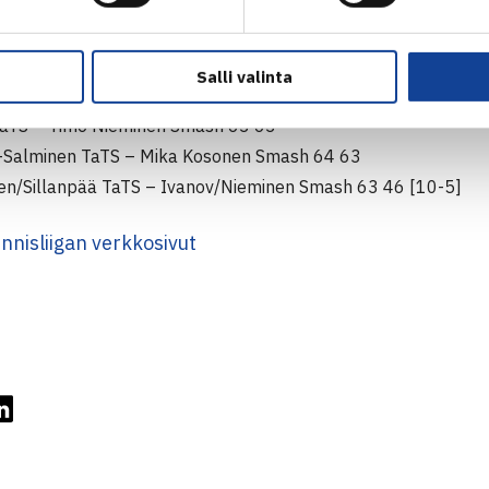
S 1-3
s Club, Helsinki
Salli valinta
nov Smash – Henrik Sillanpää TaTS 63 63
TaTS – Timo Nieminen Smash 63 63
s-Salminen TaTS – Mika Kosonen Smash 64 63
en/Sillanpää TaTS – Ivanov/Nieminen Smash 63 46 [10-5]
nnisliigan verkkosivut