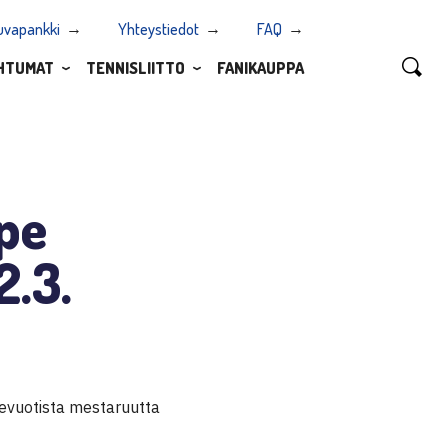
uvapankki
Yhteystiedot
FAQ
HTUMAT
TENNISLIITTO
FANIKAUPPA
pe
2.3.
mevuotista mestaruutta