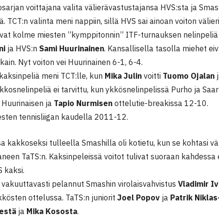
sarjan voittajana valita välierävastustajansa HVS:sta ja Smashi
sä. TCT:n valinta meni nappiin, sillä HVS sai ainoan voiton välie
ivat kolme miesten ”kymppitonnin” ITF-turnauksen nelinpeliä
ni
ja HVS:n
Sami Huurinainen
. Kansallisella tasolla miehet ei
kain. Nyt voiton vei Huurinainen 6-1, 6-4.
kaksinpeliä meni TCT:lle, kun
Mika Julin
voitti
Tuomo Ojalan
kosnelinpeliä ei tarvittu, kun ykkösnelinpelissä Purho ja Saarn
 Huurinaisen ja
Tapio Nurmisen
ottelutie-breakissa 12-10.
esten tennisliigan kaudella 2011-12.
 kakkoseksi tulleella Smashilla oli kotietu, kun se kohtasi vä
neen TaTS:n. Kaksinpeleissä voitot tulivat suoraan kahdessa e
 kaksi.
vakuuttavasti pelannut Smashin virolaisvahvistus
Vladimir I
kösten ottelussa. TaTS:n juniorit
Joel Popov
ja
Patrik Nikla
estä
ja
Mika Kososta
.