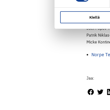
Smash – TaT
Finland Tenni
Kiellä
Vladimir Iva
Joel Popov 
Patrik Nikla
Micke Kontin
Norpe Te
Jaa: