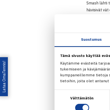
Smash lähti t
hävisivät vät
Sillanpää rat
Miesten Norpe
runkosarjass
Suostumus
Miesten Nor
Tämä sivusto käyttää eväs
Välierät 15.
Lataa OmaTennis!
Käytämme evästeitä tarjoa
tukemiseen ja kävijämääräm
TCT – HVS 3
kumppaneillemme tietoja si
Esport Cente
tietoihin, joita olet antanu
Sami Huurina
Mika Julin T
Suostumuksen
Mika Purho T
Välttämätön
valinta
Purho/Saarni