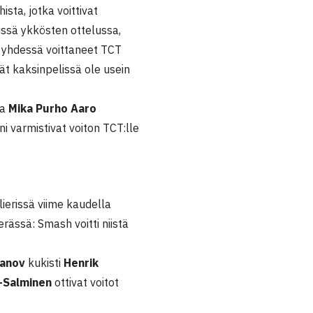
sta, jotka voittivat
rissä ykkösten ottelussa,
 yhdessä voittaneet TCT
vät kaksinpelissä ole usein
ja
Mika Purho Aaro
i varmistivat voiton TCT:lle
lierissä viime kaudella
rässä: Smash voitti niistä
vanov
kukisti
Henrik
s-Salminen
ottivat voitot