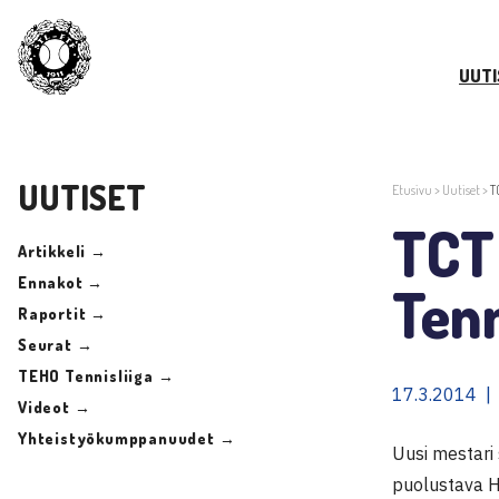
UUTI
UUTISET
Etusivu
>
Uutiset
>
T
TCT
Artikkeli →
Ennakot →
Tenn
Raportit →
Seurat →
TEHO Tennisliiga →
17.3.2014 |
Videot →
Yhteistyökumppanuudet →
Uusi mestari 
puolustava HV