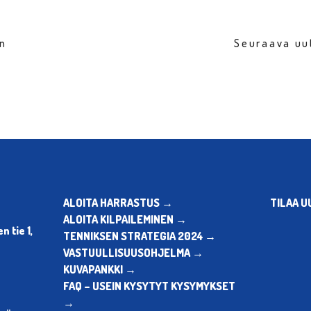
en
Seuraava uu
ALOITA HARRASTUS →
TILAA U
ALOITA KILPAILEMINEN →
 tie 1,
TENNIKSEN STRATEGIA 2024 →
VASTUULLISUUSOHJELMA →
KUVAPANKKI →
FAQ – USEIN KYSYTYT KYSYMYKSET
→