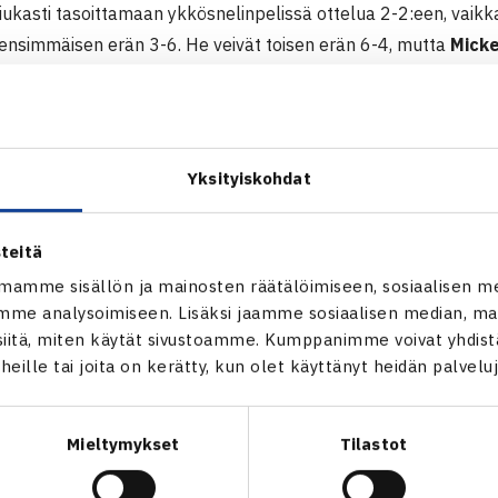
iukasti tasoittamaan ykkösnelinpelissä ottelua 2-2:een, vaikk
 ensimmäisen erän 3-6. He veivät toisen erän 6-4, mutta
Micke
kaisivat loppuottelupaikan TaTS:lle voittamalla ottelutie-brea
 Tennisliigan loppuottelu pelataan lauantaina 22.3. Esport Ce
a joulukuussa 3-1
Yksityiskohdat
pe Tennisliiga 2013-14
teitä
3.
mamme sisällön ja mainosten räätälöimiseen, sosiaalisen m
me analysoimiseen. Lisäksi jaamme sosiaalisen median, mai
-1
itä, miten käytät sivustoamme. Kumppanimme voivat yhdistää
r, Espoo
t heille tai joita on kerätty, kun olet käyttänyt heidän palvelu
inen HVS – Jesper Saarni TCT 61 64
CT – Tuomo Ojala HVS 63 64
CT – Aaro Pöllänen HVS 61 61
Mieltymykset
Tilastot
 TCT – Huurinainen/Tapio Nurminen HVS 26 76 [12-10]