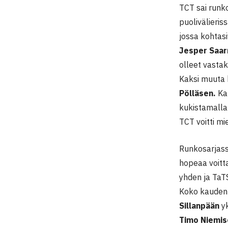
TCT sai runko
puolivälieris
jossa kohtas
Jesper Saar
olleet vastak
Kaksi muuta 
Pölläsen.
Kak
kukistamalla
TCT voitti mi
Runkosarjassa
hopeaa voitta
yhden ja TaTS
Koko kauden 
Sillanpään
yk
Timo Niemis