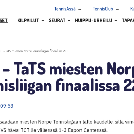
TennisÄssä
TennisClub
K
SET
KILPAILUT
SEURAT
HUIPPU-URHEILU
TAPA
CT – TaTS miesten Norpe Tennisliigan finaalissa 22.3.
 – TaTS miesten Nor
isliigan finaalissa 2
 09:58
saadaan miesten Norpe Tennisliigaan tälle kaudelle, sillä vii
S hävisi TCT:lle välierissä 1-3 Esport Centerissä.