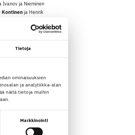
a Ivanov ja Nieminen
 Kontinen
ja Henrik
kin 10-5.
nterissä. TCT voitti TaTS:n
Tietoja
edian ominaisuuksien
nosalan ja analytiikka-alan
 näitä tietoja muihin
jaan.
Markkinointi