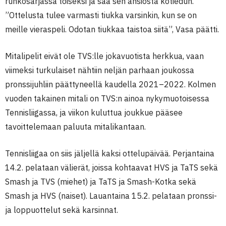
runkosarjassa toiseksi ja saa sen ansiosta kotiedun.
”Ottelusta tulee varmasti tiukka varsinkin, kun se on
meille vieraspeli. Odotan tiukkaa taistoa siitä”, Vasa päätti.
Mitalipelit eivät ole TVS:lle jokavuotista herkkua, vaan
viimeksi turkulaiset nähtiin neljän parhaan joukossa
pronssijuhliin päättyneellä kaudella 2021–2022. Kolmen
vuoden takainen mitali on TVS:n ainoa nykymuotoisessa
Tennisliigassa, ja viikon kuluttua joukkue pääsee
tavoittelemaan paluuta mitalikantaan.
Tennisliigaa on siis jäljellä kaksi ottelupäivää. Perjantaina
14.2. pelataan välierät, joissa kohtaavat HVS ja TaTS sekä
Smash ja TVS (miehet) ja TaTS ja Smash-Kotka sekä
Smash ja HVS (naiset). Lauantaina 15.2. pelataan pronssi-
ja loppuottelut sekä karsinnat.