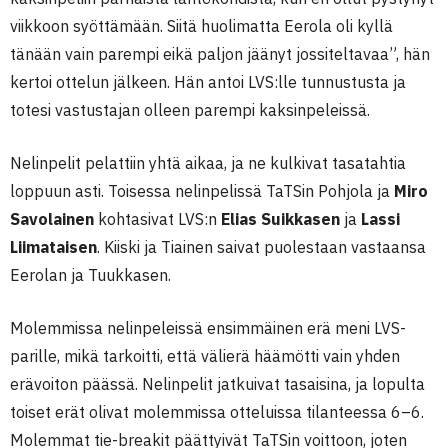
viikkoon syöttämään. Siitä huolimatta Eerola oli kyllä
tänään vain parempi eikä paljon jäänyt jossiteltavaa”, hän
kertoi ottelun jälkeen. Hän antoi LVS:lle tunnustusta ja
totesi vastustajan olleen parempi kaksinpeleissä.
Nelinpelit pelattiin yhtä aikaa, ja ne kulkivat tasatahtia
loppuun asti. Toisessa nelinpelissä TaTSin Pohjola ja
Miro
Savolainen
kohtasivat LVS:n
Elias Suikkasen
ja
Lassi
Liimataisen
. Kiiski ja Tiainen saivat puolestaan vastaansa
Eerolan ja Tuukkasen.
Molemmissa nelinpeleissä ensimmäinen erä meni LVS-
parille, mikä tarkoitti, että välierä häämötti vain yhden
erävoiton päässä. Nelinpelit jatkuivat tasaisina, ja lopulta
toiset erät olivat molemmissa otteluissa tilanteessa 6–6.
Molemmat tie-breakit päättyivät TaTSin voittoon, joten