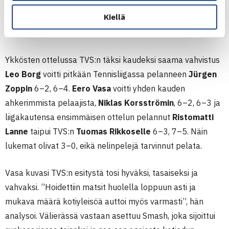
puolivälierässään GT:n puhtaasti 3–0. Kotijoukkue oli
Kiellä
ylivoimainen, eikä ilman
Santtu Leskistä
pelannut GT
saanut erääkään.
Ykkösten ottelussa TVS:n täksi kaudeksi saama vahvistus
Leo Borg
voitti pitkään Tennisliigassa pelanneen
Jürgen
Zoppin
6–2, 6–4.
Eero Vasa
voitti yhden kauden
ahkerimmista pelaajista,
Niklas Korsströmin
, 6–2, 6–3 ja
liigakautensa ensimmäisen ottelun pelannut
Ristomatti
Lanne
taipui TVS:n
Tuomas Rikkoselle
6–3, 7–5. Näin
lukemat olivat 3–0, eikä nelinpelejä tarvinnut pelata.
Vasa kuvasi TVS:n esitystä tosi hyväksi, tasaiseksi ja
vahvaksi. ”Hoidettiin matsit huolella loppuun asti ja
mukava määrä kotiyleisöä auttoi myös varmasti”, hän
analysoi. Välierässä vastaan asettuu Smash, joka sijoittui