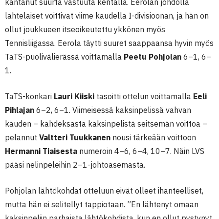
kantanut suurta vastuuta kentällä. Eerolan johdolla
lahtelaiset voittivat viime kaudella I-divisioonan, ja hän on
ollut joukkueen itseoikeutettu ykkönen myös
Tennisliigassa. Eerola täytti suuret saappaansa hyvin myös
TaTS-puolivälierässä voittamalla
Peetu Pohjolan
6–1, 6–
1.
TaTS-konkari
Lauri Kiiski
tasoitti ottelun voittamalla
Eeli
Pihlajan
6–2, 6–1. Viimeisessä kaksinpelissä vahvan
kauden – kahdeksasta kaksinpelistä seitsemän voittoa –
pelannut
Valtteri Tuukkanen
nousi tärkeään voittoon
Hermanni Tiaisesta
numeroin 4–6, 6–4, 10–7. Näin LVS
pääsi nelinpeleihin 2–1-johtoasemasta.
Pohjolan lähtökohdat otteluun eivät olleet ihanteelliset,
mutta hän ei selitellyt tappiotaan. ”En lähtenyt omaan
kaksinpeliin parhaista lähtökohdista, kun en ollut pystynyt