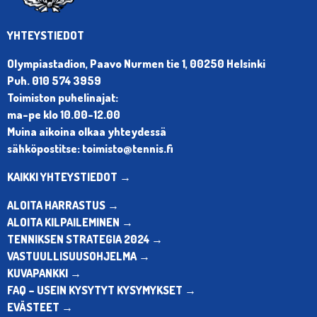
YHTEYSTIEDOT
Olympiastadion, Paavo Nurmen tie 1, 00250 Helsinki
Puh. 010 574 3959
Toimiston puhelinajat:
ma-pe klo 10.00-12.00
Muina aikoina olkaa yhteydessä
sähköpostitse: toimisto@tennis.fi
KAIKKI YHTEYSTIEDOT →
ALOITA HARRASTUS →
ALOITA KILPAILEMINEN →
TENNIKSEN STRATEGIA 2024 →
VASTUULLISUUSOHJELMA →
KUVAPANKKI →
FAQ – USEIN KYSYTYT KYSYMYKSET →
EVÄSTEET →