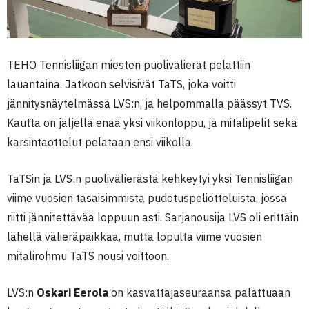
TEHO Tennisliigan miesten puolivälierät pelattiin
lauantaina. Jatkoon selvisivät TaTS, joka voitti
jännitysnäytelmässä LVS:n, ja helpommalla päässyt TVS.
Kautta on jäljellä enää yksi viikonloppu, ja mitalipelit sekä
karsintaottelut pelataan ensi viikolla.
TaTSin ja LVS:n puolivälierästä kehkeytyi yksi Tennisliigan
viime vuosien tasaisimmista pudotuspeliotteluista, jossa
riitti jännitettävää loppuun asti. Sarjanousija LVS oli erittäin
lähellä välieräpaikkaa, mutta lopulta viime vuosien
mitalirohmu TaTS nousi voittoon.
LVS:n
Oskari Eerola
on kasvattajaseuraansa palattuaan