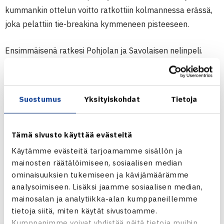
kummankin ottelun voitto ratkottiin kolmannessa erässä,
joka pelattiin tie-breakina kymmeneen pisteeseen.
Ensimmäisenä ratkesi Pohjolan ja Savolaisen nelinpeli.
TaTS-pari voitti huipputasaisen ottelun 6–7, 7–6, 10–7.
Siispä kaikki katseet kääntyivät ottelupariin Kiiski/Tiainen–
Eerola/Tuukkanen. Lopulta tie-break ratkesi
Suostumus
Yksityiskohdat
Tietoja
kotijoukkueen läpisyöttöön, ja taululle kirjattiin 3–6, 7–6,
10–8. Huippujännittävä puolivälierä oli päättynyt TaTSin
voittoon 3–2.
Tämä sivusto käyttää evästeitä
Käytämme evästeitä tarjoamamme sisällön ja
Pohjola kuvaili ratkaisua tiukkaakin tiukemmaksi – TaTS
mainosten räätälöimiseen, sosiaalisen median
ominaisuuksien tukemiseen ja kävijämäärämme
voitti kaikki neljä tie-breakia, ja yksikin tappio olisi ollut
analysoimiseen. Lisäksi jaamme sosiaalisen median,
liikaa. ”Saimme tosi hyvän hengen päälle molemmilla
mainosalan ja analytiikka-alan kumppaneillemme
kentillä loppua kohden, mikä tällä kertaa riitti kääntämään
tietoja siitä, miten käytät sivustoamme.
molemmat nelinpelit. Voitto tuntui extrahyvältä!” Pohjola
Kumppanimme voivat yhdistää näitä tietoja muihin