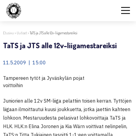
Etusivu
>
Uutiset
>
TaTS ja JTS alle 12v-liigamestareiksi
TaTS ja JTS alle 12v-liigamestareiksi
11.5.2009 | 15:00
Tampereen tytöt ja Jyväskylän pojat
voittoihin
Juniorien alle 12v SM-liiga pelattiin toisen kerran. Tyttöjen
liigaan ilmoittautui kuusi joukkuetta, jotka jaettiin kahteen
lohkoon. Mestaruudesta pelasivat lohkovoittaja TaTS ja
HLK. HLK:n Elina Joronen ja Kia Wärn voittivat nelinpelin,
TaTS:n Titta Tukiainen tasoitti 1-1:een voittamalla