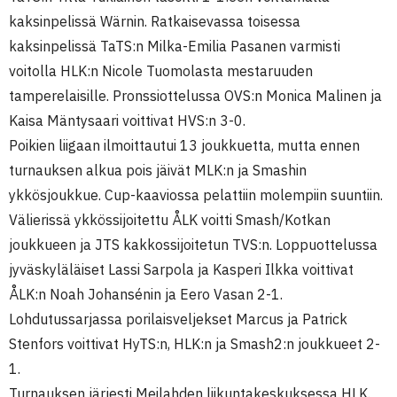
kaksinpelissä Wärnin. Ratkaisevassa toisessa
kaksinpelissä TaTS:n Milka-Emilia Pasanen varmisti
voitolla HLK:n Nicole Tuomolasta mestaruuden
tamperelaisille. Pronssiottelussa OVS:n Monica Malinen ja
Kaisa Mäntysaari voittivat HVS:n 3-0.
Poikien liigaan ilmoittautui 13 joukkuetta, mutta ennen
turnauksen alkua pois jäivät MLK:n ja Smashin
ykkösjoukkue. Cup-kaaviossa pelattiin molempiin suuntiin.
Välierissä ykkössijoitettu ÅLK voitti Smash/Kotkan
joukkueen ja JTS kakkossijoitetun TVS:n. Loppuottelussa
jyväskyläläiset Lassi Sarpola ja Kasperi Ilkka voittivat
ÅLK:n Noah Johansénin ja Eero Vasan 2-1.
Lohdutussarjassa porilaisveljekset Marcus ja Patrick
Stenfors voittivat HyTS:n, HLK:n ja Smash2:n joukkueet 2-
1.
Turnauksen järjesti Meilahden liikuntakeskuksessa HLK.