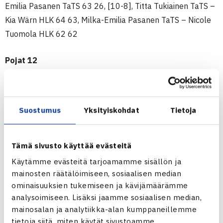
Emilia Pasanen TaTS 63 26, [10-8], Titta Tukiainen TaTS –
Kia Wärn HLK 64 63, Milka-Emilia Pasanen TaTS – Nicole
Tuomola HLK 62 62
Pojat 12
Cup-kaaviot
Tulokset kaaviojärjestyksessä
1.kierros (8.5.)
Suostumus
Yksityiskohdat
Tietoja
HVS – Smash2 3-0
Emil Ijäs/Aaro Pöllänen HVS – Jaakko Eskola/Mickel
Malinen Smash2 62 62, Aaro Pöllänen HVS – Micke
Tämä sivusto käyttää evästeitä
Malinen Smahs2 62 62, Emil Ijäs HVS – Jaakko Eskola
Käytämme evästeitä tarjoamamme sisällön ja
Smash2 75 62
mainosten räätälöimiseen, sosiaalisen median
ominaisuuksien tukemiseen ja kävijämäärämme
VarTe – HyTS2 2-1
analysoimiseen. Lisäksi jaamme sosiaalisen median,
Oskari Kulta/Jeremy Rönnqvist HyTS2 – Mikael
mainosalan ja analytiikka-alan kumppaneillemme
Maljojoki/Verneri Ovaskainen VarTe 64 64, Mikael
tietoja siitä, miten käytät sivustoamme.