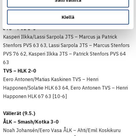
Smash/Kotka – Mikael Maljojoki VarTe 46 63 [11-9],
Verneri Ovaskainen VarTe – Riku Koskinen Smash/Kotka
Kiellä
62 62
JTS – PVS 3-0
Kasperi Ilkka/Lassi Sarpola JTS – Marcus ja Patrick
Stenfors PVS 63 63, Lassi Sarpola JTS – Marcus Stenfors
PVS 76 62, Kasperi Ilkka JTS – Patrick Stenfors PVS 64
63
TVS – HLK 2-0
Eero Antonen/Matias Kaskinen TVS – Henri
Happonen/Solatie HLK 63 64, Eero Antonen TVS – Henri
Happonen HLK 67 63 [10-6]
Välierät (9.5.)
ÅLK – Smash/Kotka 3-0
Noah Johansén/Eero Vasa ÅLK – Ahti/Emil Koskikuru