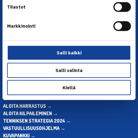
Tilastot
Markkinointi
YHTEYSTIEDOT
Olympiastadion, Paavo Nurmen tie 1, 00250 Helsinki
Puh. 010 574 3959
Salli kaikki
Toimiston puhelinajat:
ma-pe klo 10.00-12.00
Salli valinta
Muina aikoina olkaa yhteydessä
sähköpostitse: toimisto@tennis.fi
Kiellä
KAIKKI YHTEYSTIEDOT →
ALOITA HARRASTUS →
ALOITA KILPAILEMINEN →
TENNIKSEN STRATEGIA 2024 →
VASTUULLISUUSOHJELMA →
KUVAPANKKI →