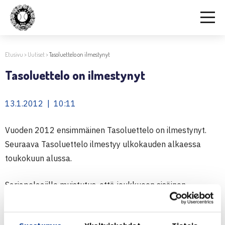
Etusivu
>
Uutiset
>
Tasoluettelo on ilmestynyt
Tasoluettelo on ilmestynyt
13.1.2012 | 10:11
Vuoden 2012 ensimmäinen Tasoluettelo on ilmestynyt.
Seuraava Tasoluettelo ilmestyy ulkokauden alkaessa
toukokuun alussa.
Sarjapelaajille muistutus, että joukkueen sisäinen
pelaajajärjestys määräytyy viimeisimmän Tasoluettelon
mukaisesti. Muistakaa siis tarkistaa, että pelaatte ottelut