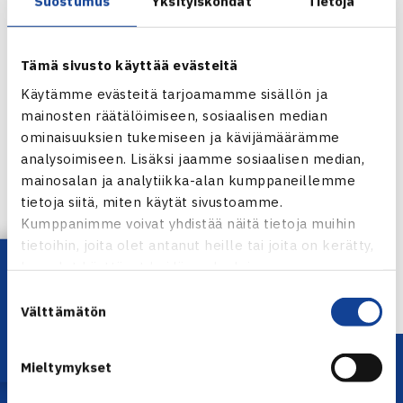
Suostumus
Yksityiskohdat
Tietoja
oikeassa pelaajajärjestyksessä!
Tasoluettelo löytyy osoitteesta
http://www.tennisassa.fi/
,
Tämä sivusto käyttää evästeitä
josta pitää valita Pelaajat->Tasoluettelo.
Käytämme evästeitä tarjoamamme sisällön ja
mainosten räätälöimiseen, sosiaalisen median
ÄSSÄ
ominaisuuksien tukemiseen ja kävijämäärämme
analysoimiseen. Lisäksi jaamme sosiaalisen median,
Jaa:
mainosalan ja analytiikka-alan kumppaneillemme
tietoja siitä, miten käytät sivustoamme.
Kumppanimme voivat yhdistää näitä tietoja muihin
tietoihin, joita olet antanut heille tai joita on kerätty,
← Edellinen
Lataa OmaTennis!
kun olet käyttänyt heidän palvelujaan.
Seuraava uutinen: Kaukonen/Laine välieriin
Suostumuksen
Glasgow’n… →
Välttämätön
valinta
Mieltymykset