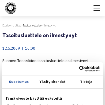
Etusivu
>
Uutiset
>
Tasoitusluettelo on ilmestynyt
Tasoitusluettelo on ilmestynyt
12.5.2009 | 16:00
Suomen Tennisliiton tasoitusluettelo on ilmestynyt
sisäpelikauden päätyttyä 11.5.
Vuoden kolmas tasoitusluettelo ilmestyy 11.9.
ulkopelikauden jälkeen.
Suostumus
Yksityiskohdat
Tietoja
Tasoitusluettelo
Tämä sivusto käyttää evästeitä
Jaa: