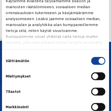
Käytämme evästeitä tarjoamamme sisällön ja
mainosten räätälöimiseen, sosiaalisen median
ominaisuuksien tukemiseen ja kävijämäärämme
analysoimiseen. Lisäksi jaamme sosiaalisen median,
← Edellinen
mainosalan ja analytiikka-alan kumppaneillemme
Seuraava uutinen: Paukku kohtaa Mecirin… →
tietoja siitä, miten käytät sivustoamme.
Kumppanimme voivat yhdistää näitä tietoja muihin
tietoihin, joita olet antanut heille tai joita on kerätty,
Lataa OmaTennis!
kun olet käyttänyt heidän palvelujaan.
Suostumuksen
Välttämätön
valinta
Mieltymykset
YHTEYSTIEDOT
Tilastot
Olympiastadion, Paavo Nurmen tie 1, 00250 Helsinki
Puh. 010 574 3959
Markkinointi
Toimiston puhelinajat: