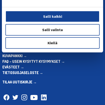
ma-pe klo 10.00-12.00
Muina aikoina olkaa yhteydessä
sähköpostitse: toimisto@tennis.fi
Salli kaikki
KAIKKI YHTEYSTIEDOT →
Salli valinta
ALOITA HARRASTUS →
ALOITA KILPAILEMINEN →
Kiellä
TENNIKSEN STRATEGIA 2024 →
VASTUULLISUUSOHJELMA →
KUVAPANKKI →
FAQ – USEIN KYSYTYT KYSYMYKSET →
EVÄSTEET →
TIETOSUOJASELOSTE →
TILAA UUTISKIRJE →