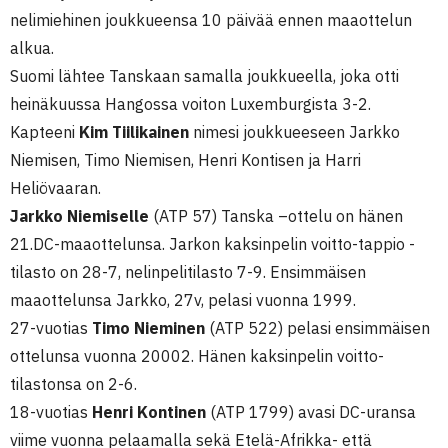
nelimiehinen joukkueensa 10 päivää ennen maaottelun
alkua.
Suomi lähtee Tanskaan samalla joukkueella, joka otti
heinäkuussa Hangossa voiton Luxemburgista 3-2.
Kapteeni
Kim Tiilikainen
nimesi joukkueeseen Jarkko
Niemisen, Timo Niemisen, Henri Kontisen ja Harri
Heliövaaran.
Jarkko Niemiselle
(ATP 57) Tanska –ottelu on hänen
21.DC-maaottelunsa. Jarkon kaksinpelin voitto-tappio -
tilasto on 28-7, nelinpelitilasto 7-9. Ensimmäisen
maaottelunsa Jarkko, 27v, pelasi vuonna 1999.
27-vuotias
Timo Nieminen
(ATP 522) pelasi ensimmäisen
ottelunsa vuonna 20002. Hänen kaksinpelin voitto-
tilastonsa on 2-6.
18-vuotias
Henri Kontinen
(ATP 1799) avasi DC-uransa
viime vuonna pelaamalla sekä Etelä-Afrikka- että