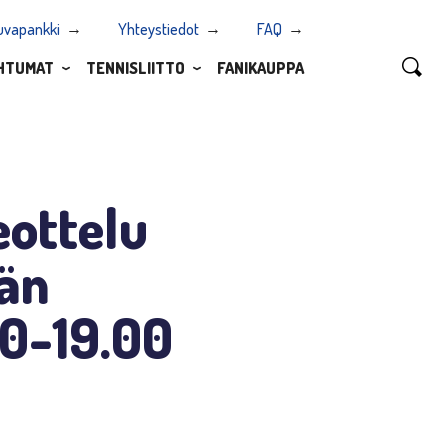
uvapankki
Yhteystiedot
FAQ
HTUMAT
TENNISLIITTO
FANIKAUPPA
eottelu
män
30-19.00