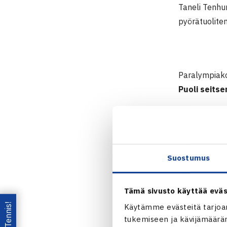
Taneli Tenhu
pyörätuolite
Paralympiakom
Puoli seits
Se esitetään
Jutussa
Tane
Lisäksi Katj
Suostumus
Andreas Roma
Kisailun lom
Tämä sivusto käyttää eväs
Käytämme evästeitä tarjoa
Ohjelma on nä
tukemiseen ja kävijämääräm