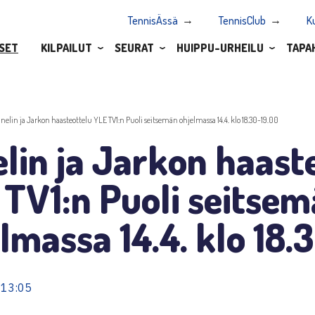
TennisÄssä
TennisClub
K
SET
KILPAILUT
SEURAT
HUIPPU-URHEILU
TAPA
anelin ja Jarkon haasteottelu YLE TV1:n Puoli seitsemän ohjelmassa 14.4. klo 18.30-19.00
lin ja Jarkon haast
TV1:n Puoli seitse
lmassa 14.4. klo 18.
 13:05