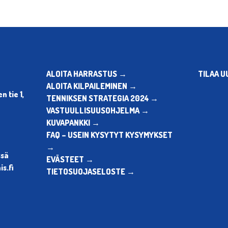
ALOITA HARRASTUS →
TILAA U
ALOITA KILPAILEMINEN →
 tie 1,
TENNIKSEN STRATEGIA 2024 →
VASTUULLISUUSOHJELMA →
KUVAPANKKI →
FAQ – USEIN KYSYTYT KYSYMYKSET
→
ssä
EVÄSTEET →
s.fi
TIETOSUOJASELOSTE →