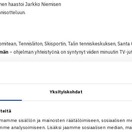
nen haastoi Jarkko Niemisen
nnisotteluun.
itean, Tennisliiton, Skisportin, Talin tenniskeskuksen, Santa
emän
– ohjelman yhteistyönä on syntynyt viiden minuutin TV-ju
 to 14.4.2011 TV1:n Puoli seitsemän -ohjelmassa klo 18.30-1
li Tenhunen
haastaa
Jarkko Niemisen
tiebreakin -mittaiseen
a Saarinen kohtaa yhden suksen sprinttipujottelussa tämän k
Yksityiskohdat
r – Victor Malmström.
assa kuullaan urheilijoiden tuntemukset paralympiakokeilujen 
teitä
mamme sisällön ja mainosten räätälöimiseen, sosiaalisen m
htävissä torstain esityksen jälkeen YLE Areenassa vielä viiko
me analysoimiseen. Lisäksi jaamme sosiaalisen median, mai