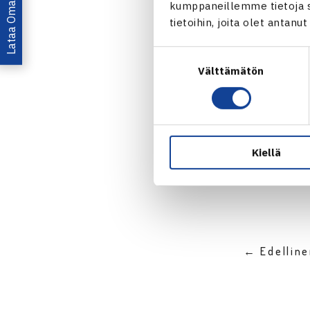
Lataa OmaTennis!
kumppaneillemme tietoja si
YLE Are
tietoihin, joita olet antanu
Suostumuksen
Välttämätön
valinta
Jaa:
Kiellä
← Edellin