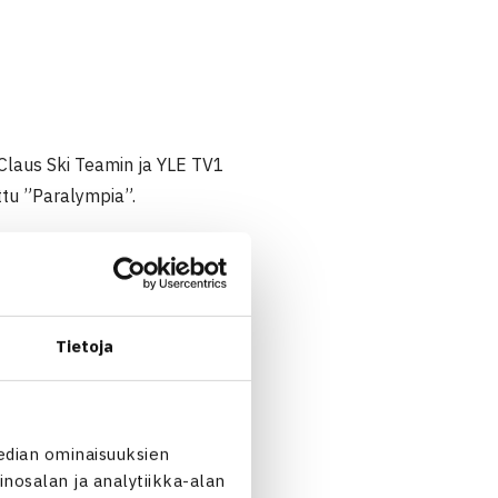
 Claus Ski Teamin ja YLE TV1
ttu ”Paralympia”.
9.00.
 pyörätuolitennisotteluun.
evään SM-kärkikaksikon
Tietoja
jälkeen.
edian ominaisuuksien
n ajan.
nosalan ja analytiikka-alan