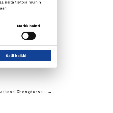
 näitä tietoja muihin
jaan.
Markkinointi
Salli kaikki
 jatkoon Chengdussa… →