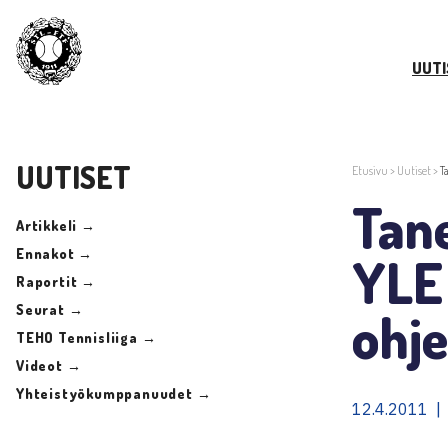
UUTI
UUTISET
Etusivu
>
Uutiset
>
T
Tane
Artikkeli →
Ennakot →
YLE 
Raportit →
Seurat →
ohje
TEHO Tennisliiga →
Videot →
Yhteistyökumppanuudet →
12.4.2011 |