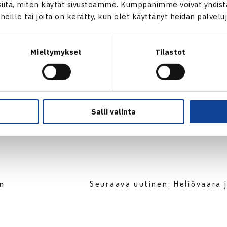
itä, miten käytät sivustoamme. Kumppanimme voivat yhdistää
ena
t heille tai joita on kerätty, kun olet käyttänyt heidän palvelu
Mieltymykset
Tilastot
Salli valinta
en
Seuraava uutinen: Heliövaara