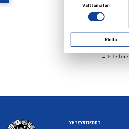
Jaa:
Välttämätön
valinta
Kiellä
← Edellin
YHTEYSTIEDOT