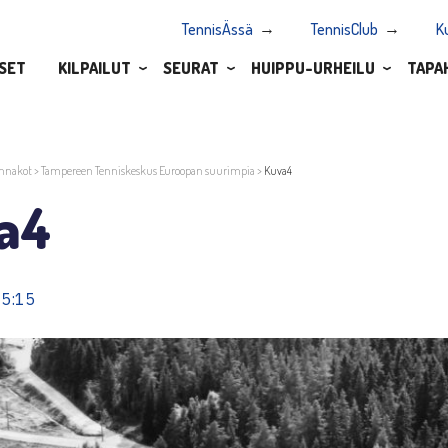
TennisÄssä
TennisClub
K
SET
KILPAILUT
SEURAT
HUIPPU-URHEILU
TAPA
nnakot
>
Tampereen Tenniskeskus Euroopan suurimpia
>
Kuva4
a4
15:15