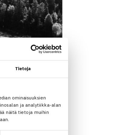
Tietoja
edian ominaisuuksien
nosalan ja analytiikka-alan
 näitä tietoja muihin
jaan.