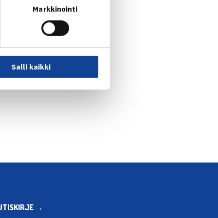
Markkinointi
Salli kaikki
UTISKIRJE →