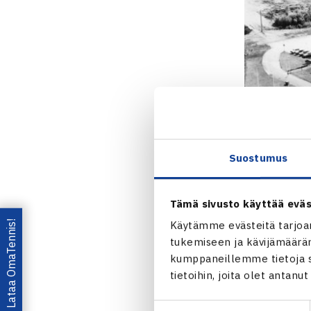
Suostumus
Tämä sivusto käyttää eväs
Lataa OmaTennis!
Käytämme evästeitä tarjoa
tukemiseen ja kävijämääräm
kumppaneillemme tietoja si
tietoihin, joita olet antanu
Suostumuksen