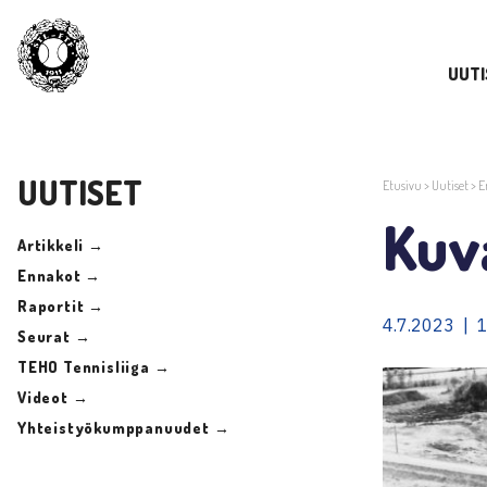
UUTI
UUTISET
Etusivu
>
Uutiset
>
E
Kuv
Artikkeli →
Ennakot →
Raportit →
4.7.2023 | 
Seurat →
TEHO Tennisliiga →
Videot →
Yhteistyökumppanuudet →