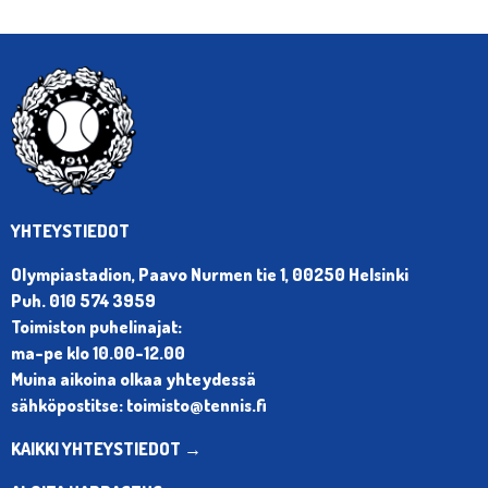
YHTEYSTIEDOT
Olympiastadion, Paavo Nurmen tie 1, 00250 Helsinki
Puh. 010 574 3959
Toimiston puhelinajat:
ma-pe klo 10.00-12.00
Muina aikoina olkaa yhteydessä
sähköpostitse: toimisto@tennis.fi
KAIKKI YHTEYSTIEDOT →