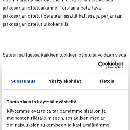
jatkosarjan otteluaikanne! Torstaina pelattavat
jatkosarjan ottelut pelataan sisällä hallissa ja perjantain
jatkosarjan ottelut ulkokentillä.
Sateen sattuessa kaikkien luokkien otteluita voidaan viedä
sisälle halliin. Varaathan varmuuden vuoksi mukaan myös
halliin sopivat tossut.
Suostumus
Yksityiskohdat
Tietoja
FAIR PLAY -PELAAJA:
Tämä sivusto käyttää evästeitä
Käytämme evästeitä tarjoamamme sisällön ja
Jokaisessa osakilpailussa vuoden 2016 aikana tullaan
mainosten räätälöimiseen, sosiaalisen median
ominaisuuksien tukemiseen ja kävijämäärämme
valitsemaan
JGP
fair play –pelaaja
. Tampereella tullaan