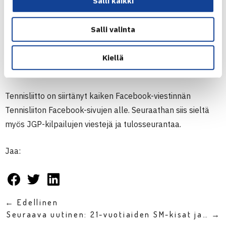
Salli kaikki
väärin tuomitsemiseen. Puuttuminen tapahtuu
pisterangaistusjärjestelmän kautta.
Salli valinta
Kiellä
FACEBOOK
Tennisliitto on siirtänyt kaiken Facebook-viestinnän
Tennisliiton Facebook-sivujen alle. Seuraathan siis sieltä
myös
JGP
-kilpailujen viestejä ja tulosseurantaa.
Jaa:
← Edellinen
Seuraava uutinen: 21-vuotiaiden SM-kisat ja… →