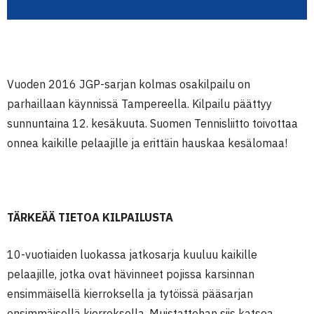
Vuoden 2016
JGP
-sarjan kolmas osakilpailu on
parhaillaan käynnissä Tampereella. Kilpailu päättyy
sunnuntaina 12. kesäkuuta. Suomen Tennisliitto toivottaa
onnea kaikille pelaajille ja erittäin hauskaa kesälomaa!
TÄRKEÄÄ TIETOA KILPAILUSTA
10-vuotiaiden luokassa jatkosarja kuuluu kaikille
pelaajille, jotka ovat hävinneet pojissa karsinnan
ensimmäisellä kierroksella ja tytöissä pääsarjan
ensimmäisellä kierroksella. Muistattehan siis katsoa