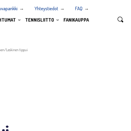
uvapankki
Yhteystiedot
FAQ
HTUMAT
TENNISLIITTO
FANIKAUPPA
anen/Leskinen tippui
ui