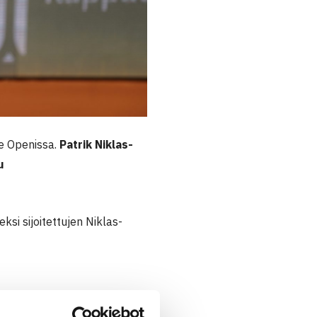
re Openissa.
Patrik Niklas-
u
si sijoitettujen Niklas-
Ignacio Galarza
/
Tomas