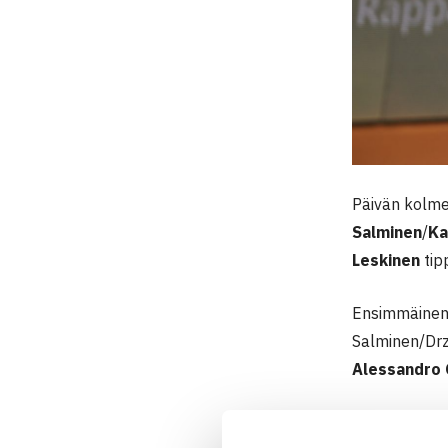
Päivän kolme
Salminen
/
Ka
Leskinen
tip
Ensimmäinen 
Salminen/Drze
Alessandro
Torstaina puo