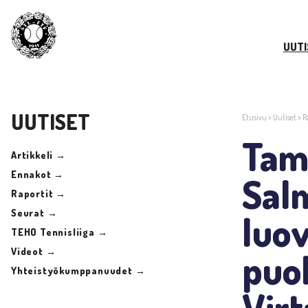
UUTI
UUTISET
Etusivu
>
Uutiset
>
R
Tam
Artikkeli →
Ennakot →
Sal
Raportit →
Seurat →
luov
TEHO Tennisliiga →
Videot →
puol
Yhteistyökumppanuudet →
Virt