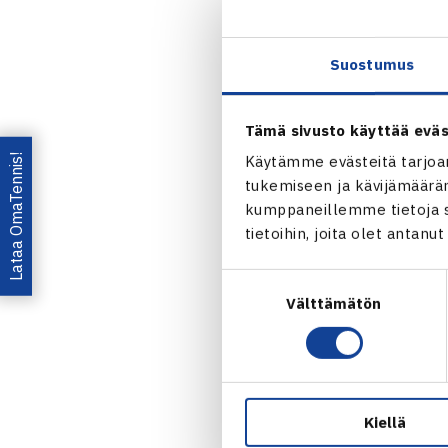
Lipovsek Pu
Virtasen
ja
S
Suostumus
Ottelut alkav
kaksinpelin t
Tämä sivusto käyttää eväs
110) avaa il
Lataa OmaTennis!
Käytämme evästeitä tarjoa
italialaisen
L
tukemiseen ja kävijämääräm
kumppaneillemme tietoja si
KAKSINPELI
tietoihin, joita olet antanu
NELINPELIN
PÄIVÄKOHTA
Suostumuksen
Välttämätön
valinta
KAKSINPELI
Laurent Lokol
[5] Zsombor P
[3] Maximili
Kiellä
Gerald Melze