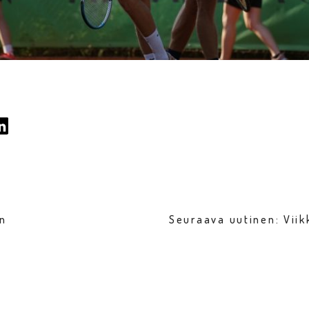
en
Seuraava uutinen: Vii