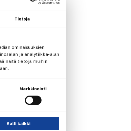
ksella
Otto
Tietoja
ä jäljellä olevat neljä
 Manuel Cerundolo
(ATP-
a vastaansa
edian ominaisuuksien
nosalan ja analytiikka-alan
 näitä tietoja muihin
jaan.
Markkinointi
Salli kaikki