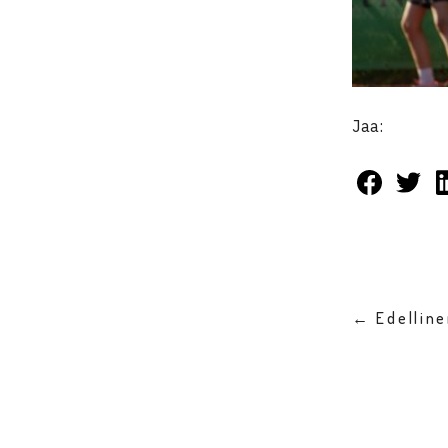
Jaa:
← Edellin