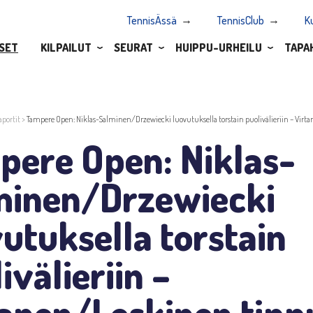
TennisÄssä
TennisClub
K
SET
KILPAILUT
SEURAT
HUIPPU-URHEILU
TAPA
aportit
>
Tampere Open: Niklas-Salminen/Drzewiecki luovutuksella torstain puolivälieriin – Virt
pere Open: Niklas-
minen/Drzewiecki
utuksella torstain
ivälieriin –
anen/Leskinen tipp