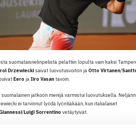
sta suomalaisnelinpelistä pelattiin lopulta vain kaksi Tampe
rol Drzewiecki
saivat luovutusvoiton ja
Otto Virtanen
/
Santt
puivat
Eero
ja
Iiro Vasan
tavoin.
suomalainen jatkoon menijä varmistui luovutuksella. Neljännek
wiecki ei tarvinnut lyödä lyöntiäkään, kun italialaiset
Giannessi
/
Luigi
Sorrentino
vetäytyivät.
livälierässä, arviolta klo 18.00, heitä vastaan asettuvat
Juan 