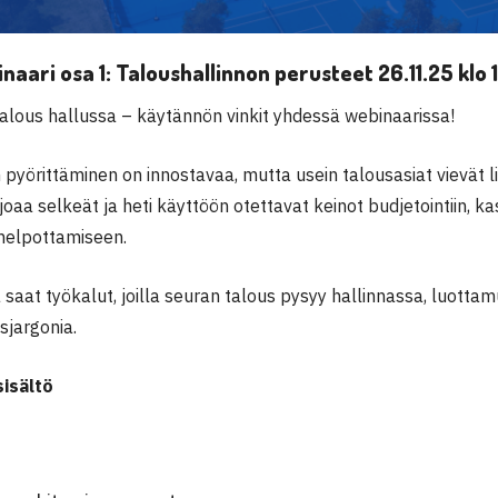
aari osa 1: Taloushallinnon perusteet 26.11.25 klo 
talous hallussa – käytännön vinkit yhdessä webinaarissa!
pyörittäminen on innostavaa, mutta usein talousasiat vievät l
joaa selkeät ja heti käyttöön otettavat keinot budjetointiin, ka
 helpottamiseen.
saat työkalut, joilla seuran talous pysyy hallinnassa, luottam
sjargonia.
isältö