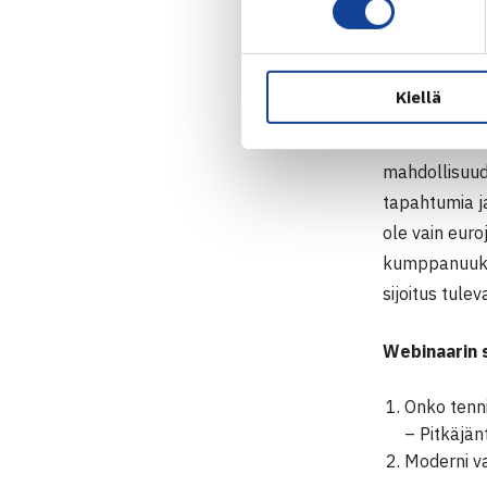
Seuraesi
heidän s
EVS:n tal
Talouswebin
Kiellä
Tennisseuran 
mahdollisuud
tapahtumia ja
ole vain eur
kumppanuuksi
sijoitus tul
Webinaarin s
Onko tenn
– Pitkäjän
Moderni va