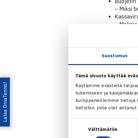
Budjetin
– Miksi b
Kassavirr
– Maksuva
Tulojen 
– Sponsor
Kulujen p
– Mitkä k
Suostumus
Raportoin
– Helppo 
Tämä sivusto käyttää eväs
kasvavat
Riskienh
Lataa OmaTennis!
Käytämme evästeitä tarjoa
tukemiseen ja kävijämääräm
– Mitä te
kumppaneillemme tietoja si
Osan 1 esiint
tietoihin, joita olet antanu
Suostumuksen
Osa 2
Välttämätön
valinta