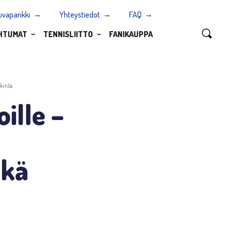
uvapankki
Yhteystiedot
FAQ
HTUMAT
TENNISLIITTO
FANIKAUPPA
nkinta
ille –
ekä