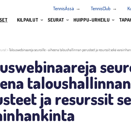
TennisÄssä
TennisClub
K
SET
KILPAILUT
SEURAT
HUIPPU-URHEILU
TAPA
eurat
>
Talouswebinaareja seuroille – aiheena taloushallinnan perusteet ja resurssit sekä varainha
uswebinaareja seuro
ena taloushallinnan
steet ja resurssit s
ainhankinta