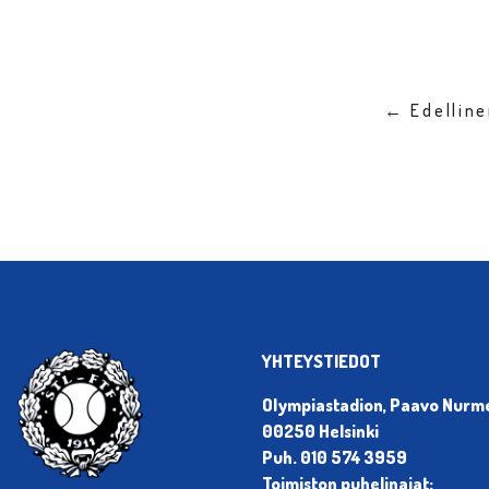
← Edellin
YHTEYSTIEDOT
Olympiastadion, Paavo Nurmen
00250 Helsinki
Puh. 010 574 3959
Toimiston puhelinajat: