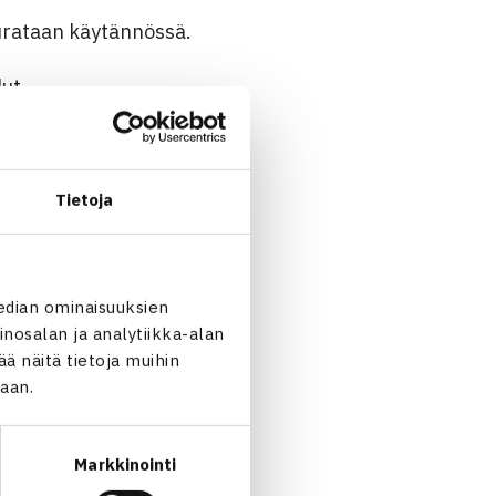
eurataan käytännössä.
ut.
in nähden.
Tietoja
e → luottamus ja tuki
edian ominaisuuksien
nosalan ja analytiikka-alan
 näitä tietoja muihin
men Urheiluopisto)
jaan.
Markkinointi