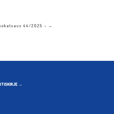
kkokatsaus 44/2025 – →
UTISKIRJE →