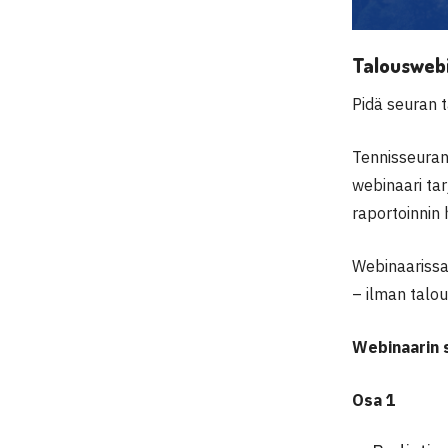
Talouswebin
Pidä seuran 
Tennisseuran 
webinaari tar
raportoinnin
Webinaarissa 
– ilman talou
Webinaarin s
Osa 1