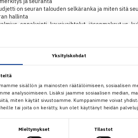
 merkitys ja seuranta
udjetti on seuran talouden selkäranka ja miten sitä s
an hallinta
lmius, ennakointi, kausivaihtelut, jäsenmaksut vs. kul
monipuolistaminen
ointi, tapahtumat, julkiset tuet, jäsenmaksut.
riorisointi ja seuranta
ulut tuottavat eniten vaikuttavuutta seuran tavoitteisi
Yksityiskohdat
ti ja läpinäkyvyys
tapa raportoida hallitukselle, jäsenille ja sidosryhmill
teitä
.
allinta ja varautuminen
mamme sisällön ja mainosten räätälöimiseen, sosiaalisen m
me analysoimiseen. Lisäksi jaamme sosiaalisen median, mai
hdä, jos tärkeä tukija lähtee tai jäsenmäärä putoaa
itä, miten käytät sivustoamme. Kumppanimme voivat yhdistää
yjänä ja vastuuhenkilönä toimii talousjohtaja Mika Kujala (Suo
t heille tai joita on kerätty, kun olet käyttänyt heidän palvelu
Mieltymykset
Tilastot