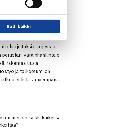
nja Näkki esittelee
käytännön työkaluja yms.
.1.26 klo 15.30 – 17.30
Salli kaikki
iloa, elämyksiä ja
ta harjoituksia, järjestää
 perustan. Varainhankinta ei
eä, rakentaa uusia
istyö ja talkootunti on
 jatkuu entistä vahvempana.
tekeminen on kaikki kaikessa
rkoittaa?