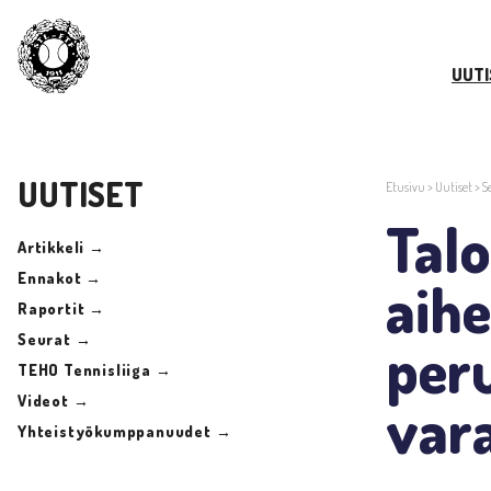
UUTI
UUTISET
Etusivu
>
Uutiset
>
S
Talo
Artikkeli →
Ennakot →
aihe
Raportit →
Seurat →
peru
TEHO Tennisliiga →
Videot →
var
Yhteistyökumppanuudet →