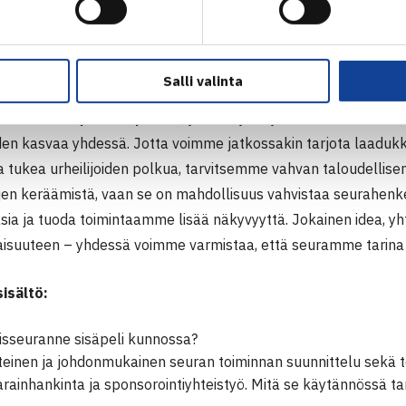
merkki: Espoon Verkkopalloseuran toiminnanjohtaja Ta
euran esimerkkien kautta toimintatapoja ja -malleja, 
oushallinnan käytänteistä.
aari osa 2: Talouden resurssit ja varainhankinta 13
Salli valinta
toiminnan sydän on yhteisö, joka tarjoaa jäsenilleen liikunnan 
en kasvaa yhdessä. Jotta voimme jatkossakin tarjota laadukkai
 tukea urheilijoiden polkua, tarvitsemme vahvan taloudellisen
ojen keräämistä, vaan se on mahdollisuus vahvistaa seurahenk
a ja tuoda toimintaamme lisää näkyvyyttä. Jokainen idea, yhte
evaisuuteen – yhdessä voimme varmistaa, että seuramme tarina
isältö:
isseuranne sisäpeli kunnossa?
teinen ja johdonmukainen seuran toiminnan suunnittelu sekä 
rainhankinta ja sponsorointiyhteistyö. Mitä se käytännössä ta