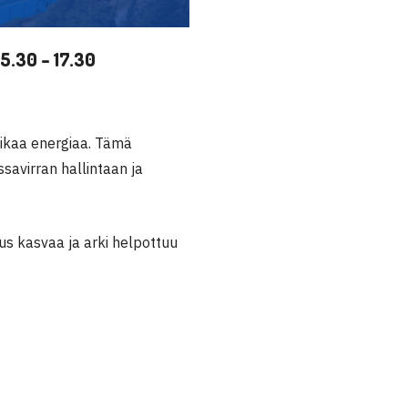
15.30 – 17.30
iikaa energiaa. Tämä
ssavirran hallintaan ja
us kasvaa ja arki helpottuu