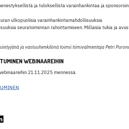
enestyksellistä ja tuloksellista varainhankintaa ja sponsoroin
seuran ulkopuolisia varainhankintamahdollisuuksia
suuksia seuratoiminnan rahoittamiseen. Millaisia tukia ja avus
iintyjänä ja vastuuhenkilönä toimii tiimivalmentaja Petri Puro
TUMINEN WEBINAAREIHIN
webinaareihin 21.11.2025 mennessä.
TUMINEN