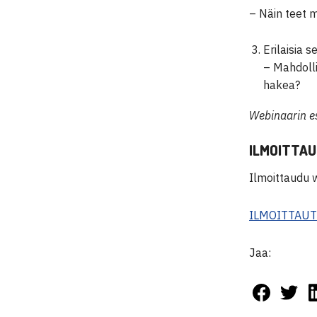
– Näin teet m
Erilaisia 
– Mahdolli
hakea?
Webinaarin es
ILMOITTAU
Ilmoittaudu 
ILMOITTAU
Jaa: