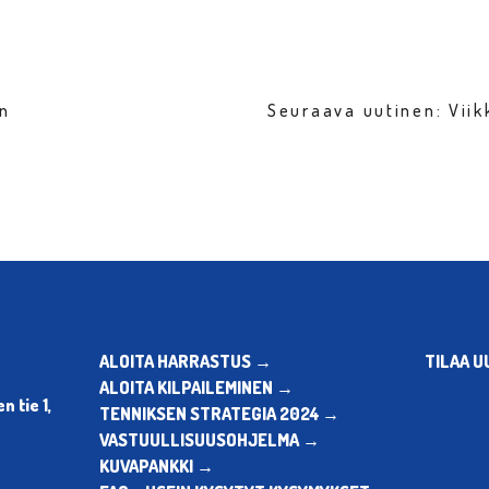
en
Seuraava uutinen: Vii
ALOITA HARRASTUS →
TILAA U
ALOITA KILPAILEMINEN →
 tie 1,
TENNIKSEN STRATEGIA 2024 →
VASTUULLISUUSOHJELMA →
KUVAPANKKI →