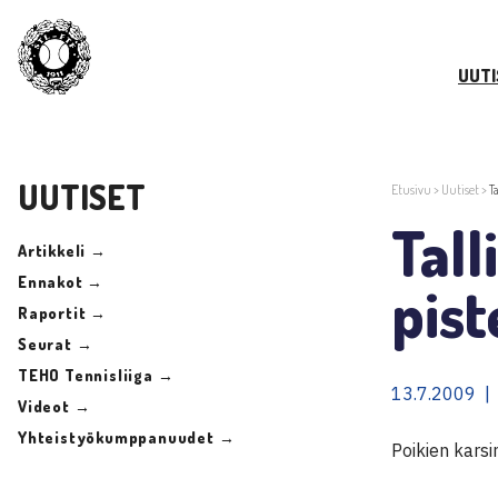
UUTI
UUTISET
Etusivu
>
Uutiset
>
T
Tall
Artikkeli →
Ennakot →
pist
Raportit →
Seurat →
TEHO Tennisliiga →
13.7.2009 |
Videot →
Yhteistyökumppanuudet →
Poikien kars