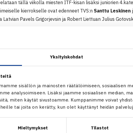
elataan tällä viikolla miesten ITF-kisan lisäksi juniorien 4.kat
iimeiselle kierrokselle ovat edenneet TVS:n
Santtu Leskinen
 Latvian Pavels Grigorjevsin ja Robert Liettuan Julius Gotovski
F-pistekilpailu (4.kategoria)
linna, Viro
npelin karsinta
Yksityiskohdat
Santtu Leskinen – Markus Kerner 61 63, Aleksas Tverijonas Lie
5, Kristaps Lapins Latvia – Rasmus Niklas-Salminen 46 62 61
Leskinen – Maximilian Bschorer Saksa (1.) 62 63, Pavels Grigorj
teitä
li kortti) 60 63, Robert Berner – Daniil Medvedev Venäjä (villi 
mamme sisällön ja mainosten räätälöimiseen, sosiaalisen m
me analysoimiseen. Lisäksi jaamme sosiaalisen median, mai
 ITF-pistekilpailu
itä, miten käytät sivustoamme. Kumppanimme voivat yhdistää
t heille tai joita on kerätty, kun olet käyttänyt heidän palvelu
Mieltymykset
Tilastot