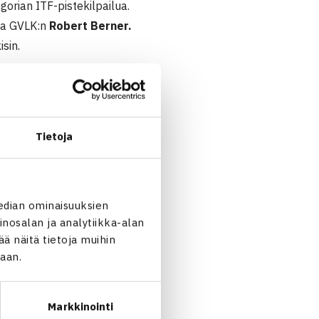
egorian ITF-pistekilpailua.
ja GVLK:n
Robert Berner.
sin.
Tietoja
ttua – Aaro Heimonen (villi
evs Latvia – Viljami
kortti) 63 62
edian ominaisuuksien
nosalan ja analytiikka-alan
 näitä tietoja muihin
jaan.
Markkinointi