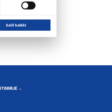
Salli kaikki
n 50.000$ ITF-kisan… →
UTISKIRJE →