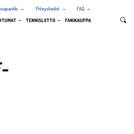
uvapankki
Yhteystiedot
FAQ
HTUMAT
TENNISLIITTO
FANIKAUPPA
F-