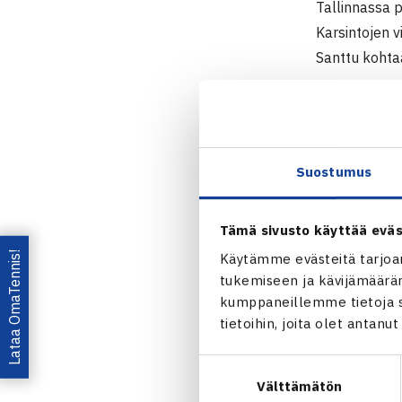
Tallinnassa p
Karsintojen v
Santtu kohtaa
Juniorien IT
11.-17.7. Tal
Poikien kaksi
Suostumus
1.kierrosta: 
kortti) 62 7
2.kierrosta: 
Tämä sivusto käyttää eväs
Rahnasto (vil
Lataa OmaTennis!
Käytämme evästeitä tarjoa
tukemiseen ja kävijämääräm
Juniorien
kumppaneillemme tietoja si
tietoihin, joita olet antanu
Jaa:
Suostumuksen
Välttämätön
valinta