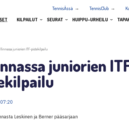
TennisÄssä
TennisClub
K
SET
KILPAILUT
SEURAT
HUIPPU-URHEILU
TAPA
allinnassa juniorien ITF-pistekilpailu
innassa juniorien IT
ekilpailu
 07:20
innasta Leskinen ja Berner pääsarjaan