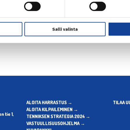
Salli valinta
en
Seuraava uutinen: P.Suomalaine
ALOITA HARRASTUS →
TILAA U
ALOITA KILPAILEMINEN →
 tie 1,
TENNIKSEN STRATEGIA 2024 →
VASTUULLISUUSOHJELMA →