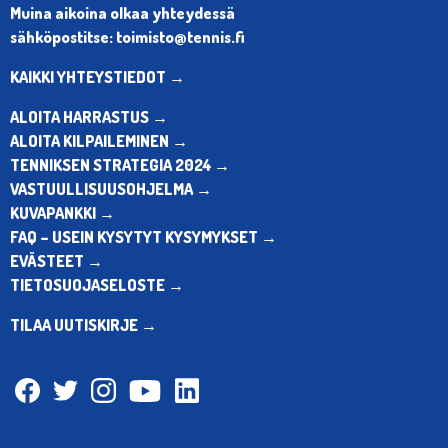
Muina aikoina olkaa yhteydessä
sähköpostitse: toimisto@tennis.fi
KAIKKI YHTEYSTIEDOT →
ALOITA HARRASTUS →
ALOITA KILPAILEMINEN →
TENNIKSEN STRATEGIA 2024 →
VASTUULLISUUSOHJELMA →
KUVAPANKKI →
FAQ – USEIN KYSYTYT KYSYMYKSET →
EVÄSTEET →
TIETOSUOJASELOSTE →
TILAA UUTISKIRJE →