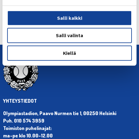
← Edellinen
Salli kaikki
Seuraava uutinen: Niklas-Salminen Hollannin
ITF-kisan… →
Salli valinta
Kiellä
YHTEYSTIEDOT
Olympiastadion, Paavo Nurmen tie 1, 00250 Helsinki
Puh. 010 574 3959
Toimiston puhelinajat:
ma-pe klo 10.00-12.00