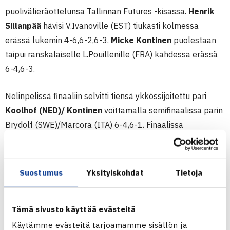
puolivälieräottelunsa Tallinnan Futures -kisassa.
Henrik
Sillanpää
hävisi V.Ivanoville (EST) tiukasti kolmessa
erässä lukemin 4-6,6-2,6-3.
Micke Kontinen
puolestaan
taipui ranskalaiselle L.Pouillenille (FRA) kahdessa erässä
6-4,6-3.
Nelinpelissä finaaliin selvitti tiensä ykkössijoitettu pari
Koolhof (NED)/ Kontinen
voittamalla semifinaalissa parin
Brydolf (SWE)/Marcora (ITA) 6-4,6-1. Finaalissa
Kontinen/Koolhof kohtaa parin Kerner (EST)/Libietis (LAT).
Tulokset:
Suostumus
Yksityiskohdat
Tietoja
Kaksinpeli: Puolivälierä
Tämä sivusto käyttää evästeitä
Vladimir IVANOV (EST) [5] 4-6 6-2 6-3 Henrik
Käytämme evästeitä tarjoamamme sisällön ja