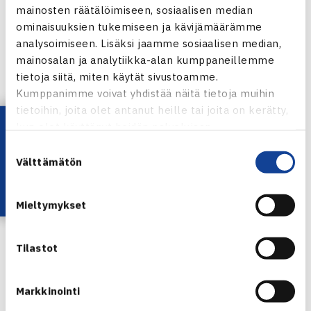
SILLANPAA (FIN)
mainosten räätälöimiseen, sosiaalisen median
ominaisuuksien tukemiseen ja kävijämäärämme
analysoimiseen. Lisäksi jaamme sosiaalisen median,
Lucas POUILLE (FRA) [2] 6-4 6-3 Micke KONTINEN
mainosalan ja analytiikka-alan kumppaneillemme
(FIN)
tietoja siitä, miten käytät sivustoamme.
Kumppanimme voivat yhdistää näitä tietoja muihin
Nelinpeli: Semifinaali
tietoihin, joita olet antanut heille tai joita on kerätty,
Lataa OmaTennis!
kun olet käyttänyt heidän palvelujaan.
Micke KONTINEN (FIN) / Wesley KOOLHOF (NED) [1] 6-
Suostumuksen
4 6-1 Patrik BRYDOLF (SWE) / Roberto MARCORA (ITA)
Välttämätön
valinta
[4]
Mieltymykset
Turnaus verkossa
Tilastot
Jaa:
Markkinointi