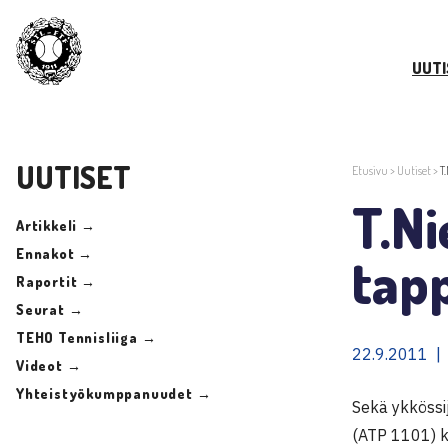
UUTI
UUTISET
Etusivu
>
Uutiset
>
T
T.Ni
Artikkeli →
Ennakot →
tap
Raportit →
Seurat →
TEHO Tennisliiga →
22.9.2011 |
Videot →
Yhteistyökumppanuudet →
Sekä ykkössi
(ATP 1101) k