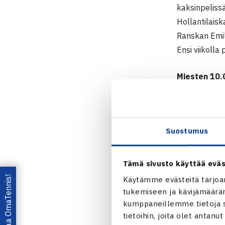
kaksinpelissä
Hollantilais
Ranskan Emil
Ensi viikolla
Miesten 10.
17.-24.9.20
Kaksinpeli: A
Henrik Sillan
Suostumus
Danderyd
Tämä sivusto käyttää eväs
Lataa OmaTennis!
Käytämme evästeitä tarjoa
tukemiseen ja kävijämääräm
kumppaneillemme tietoja si
tietoihin, joita olet antanu