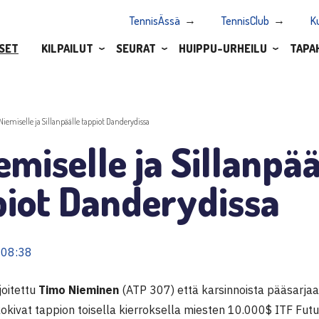
TennisÄssä
TennisClub
K
SET
KILPAILUT
SEURAT
HUIPPU-URHEILU
TAPA
.Niemiselle ja Sillanpäälle tappiot Danderydissa
emiselle ja Sillanpää
piot Danderydissa
 08:38
joitettu
Timo Nieminen
(ATP 307) että karsinnoista pääsarja
okivat tappion toisella kierroksella miesten 10.000$ ITF Fut