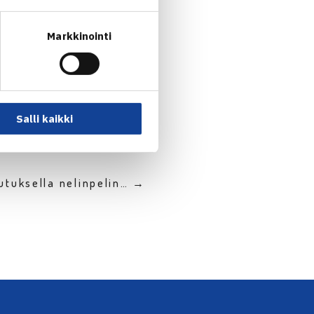
Markkinointi
Salli kaikki
utuksella nelinpelin… →