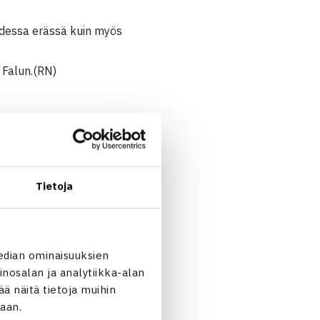
hdessa erässä kuin myös
n Falun.(RN)
milien Firmin Ranska –
Tietoja
edian ominaisuuksien
nosalan ja analytiikka-alan
 näitä tietoja muihin
jaan.