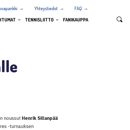
uvapankki
Yhteystiedot
FAQ
HTUMAT
TENNISLIITTO
FANIKAUPPA
lle
an noussut
Henrik Sillanpää
ures -turnauksen