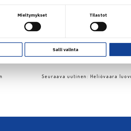
Kuva: Katriina Saarinen
Mieltymykset
Tilastot
Salli valinta
en
Seuraava uutinen: Heliövaara luov