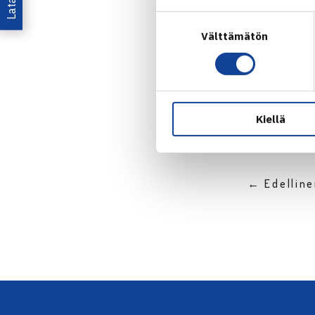
Suostumuksen
Välttämätön
valinta
Jaa:
Kiellä
← Edellin