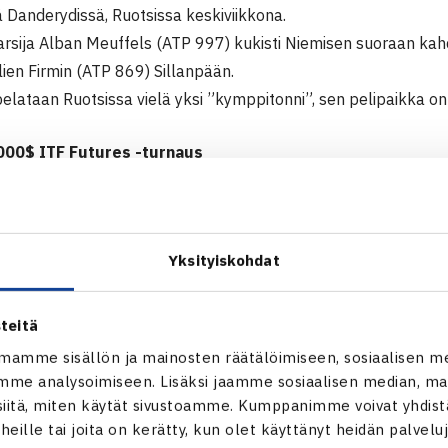
 Danderydissä, Ruotsissa keskiviikkona.
karsija Alban Meuffels (ATP 997) kukisti Niemisen suoraan ka
ien Firmin (ATP 869) Sillanpään.
 pelataan Ruotsissa vielä yksi ”kymppitonni”, sen pelipaikka o
000$ ITF Futures -turnaus
11 Danderyd, Ruotsi
lban Meuffels Hollanti (karsija) – Timo Nieminen (1.) 63 64, E
pää (karsija) 63 62
Yksityiskohdat
in ITF Futures verkossa
teitä
mamme sisällön ja mainosten räätälöimiseen, sosiaalisen m
me analysoimiseen. Lisäksi jaamme sosiaalisen median, mai
itä, miten käytät sivustoamme. Kumppanimme voivat yhdistää
t heille tai joita on kerätty, kun olet käyttänyt heidän palvelu
Timo Nieminen