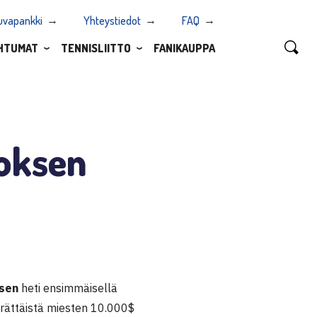
uvapankki
Yhteystiedot
FAQ
HTUMAT
TENNISLIITTO
FANIKAUPPA
roksen
sen
heti ensimmäisellä
perättäistä miesten 10.000$