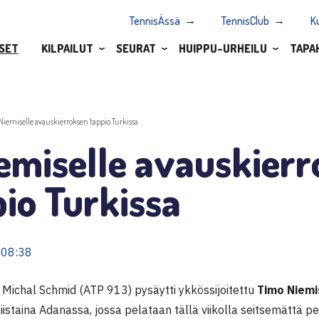
TennisÄssä
TennisClub
K
SET
KILPAILUT
SEURAT
HUIPPU-URHEILU
TAPA
.Niemiselle avauskierroksen tappio Turkissa
emiselle avauskier
io Turkissa
 08:38
 Michal Schmid (ATP 913) pysäytti ykkössijoitettu
Timo Niemi
tiistaina Adanassa, jossa pelataan tällä viikolla seitsemättä 