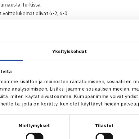
turnausta Turkissa.
t voittolukemat olivat 6-2, 6-0.
000$ ITF Futures-turnaus
ana, Turkki
Yksityiskohdat
Michal Schmid Tsekki (karsija) – Timo Nieminen (1.) 62 60
teitä
mamme sisällön ja mainosten räätälöimiseen, sosiaalisen m
ITF Futures-turnaus Antalyassa
me analysoimiseen. Lisäksi jaamme sosiaalisen median, mai
itä, miten käytät sivustoamme. Kumppanimme voivat yhdistää
t heille tai joita on kerätty, kun olet käyttänyt heidän palvelu
Mieltymykset
Tilastot