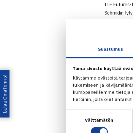
ITF Futures-
Schmidin tyly
Miesten 10.
12.-18.4. Ad
Kaksinpeli
Suostumus
1.kierrosta: 
Tämä sivusto käyttää eväs
Lataa OmaTennis!
Käytämme evästeitä tarjoa
Miesten 
tukemiseen ja kävijämääräm
kumppaneillemme tietoja si
Jaa:
tietoihin, joita olet antanu
Suostumuksen
Välttämätön
valinta