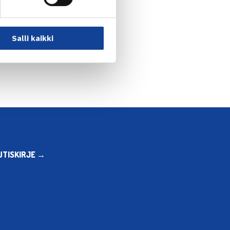
npelin puolivälieriin… →
Salli kaikki
UTISKIRJE →