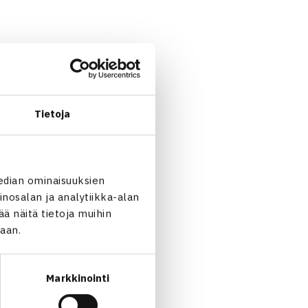
Tietoja
edian ominaisuuksien
nosalan ja analytiikka-alan
 näitä tietoja muihin
jaan.
Markkinointi