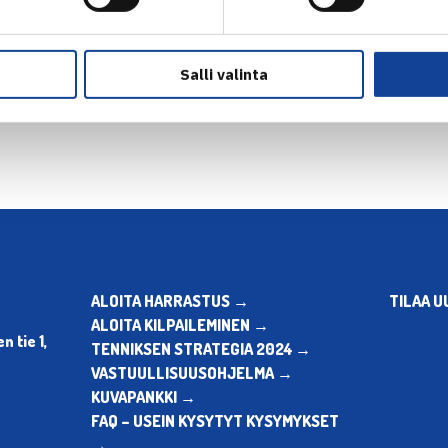
en
Seuraava uutinen: Laine neli
Salli valinta
ALOITA HARRASTUS →
TILAA U
ALOITA KILPAILEMINEN →
 tie 1,
TENNIKSEN STRATEGIA 2024 →
VASTUULLISUUSOHJELMA →
KUVAPANKKI →
FAQ – USEIN KYSYTYT KYSYMYKSET
→