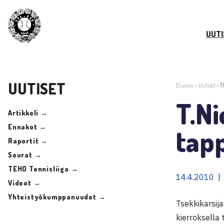
UUTI
UUTISET
Etusivu
>
Uutiset
>
T
T.Ni
Artikkeli →
Ennakot →
tapp
Raportit →
Seurat →
TEHO Tennisliiga →
14.4.2010 |
Videot →
Yhteistyökumppanuudet →
Tsekkikarsija
kierroksella 