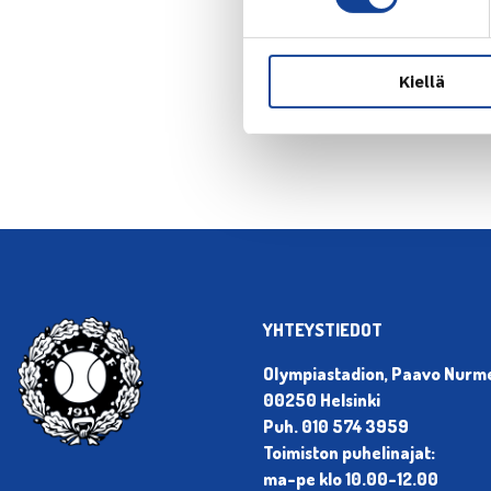
← Edellin
Kiellä
YHTEYSTIEDOT
Olympiastadion, Paavo Nurmen
00250 Helsinki
Puh. 010 574 3959
Toimiston puhelinajat:
ma-pe klo 10.00-12.00