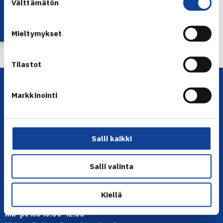
Lataa OmaTennis!
Välttämätön
valinta
← Edellinen
Mieltymykset
Seuraava uutinen: M.Kontinen jatkaa … →
Tilastot
Markkinointi
Salli kaikki
YHTEYSTIEDOT
Salli valinta
Olympiastadion, Paavo Nurmen tie 1, 00250 Helsinki
Puh. 010 574 3959
Kiellä
Toimiston puhelinajat:
ma-pe klo 10.00-12.00