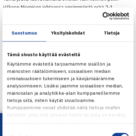
jälkeen Niemisen johtaessa ensimmäistä erää 2-1.
Ensimmäisellä kierroksella Nieminen voitti tsekki Roman
Jebavyn (ATP 482).
Karsintojen kolmannella kierroksella Nieminen kohtaa
Suostumus
Yksityiskohdat
Tietoja
Slovakian Pavol Cervenakin (ATP 287).
Tämä sivusto käyttää evästeitä
ATP Challenger 42.500€
Käytämme evästeitä tarjoamamme sisällön ja
25.4.-3.5. Ostrava, Tsekki
mainosten räätälöimiseen, sosiaalisen median
Kaksinpelin karsinta
ominaisuuksien tukemiseen ja kävijämäärämme
1.kierrosta: Timo Nieminen – Roman Jebavy Tsekki 64 61
analysoimiseen. Lisäksi jaamme sosiaalisen median,
2.kierrosta: Nieminen – Bohdan Ulihrach Tsekki 21 luov.
mainosalan ja analytiikka-alan kumppaneillemme
tietoja siitä, miten käytät sivustoamme.
ATP Challenger-turnaus Ostravassa
Kumppanimme voivat yhdistää näitä tietoja muihin
tietoihin, joita olet antanut heille tai joita on kerätty,
kun olet käyttänyt heidän palvelujaan.
Jaa:
Suostumuksen