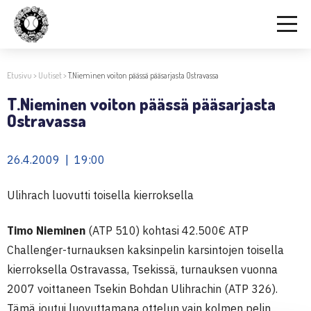
Etusivu
>
Uutiset
>
T.Nieminen voiton päässä pääsarjasta Ostravassa
T.Nieminen voiton päässä pääsarjasta
Ostravassa
26.4.2009 | 19:00
Ulihrach luovutti toisella kierroksella
Timo Nieminen
(ATP 510) kohtasi 42.500€ ATP
Challenger-turnauksen kaksinpelin karsintojen toisella
kierroksella Ostravassa, Tsekissä, turnauksen vuonna
2007 voittaneen Tsekin Bohdan Ulihrachin (ATP 326).
Tämä joutui luovuttamana ottelun vain kolmen pelin