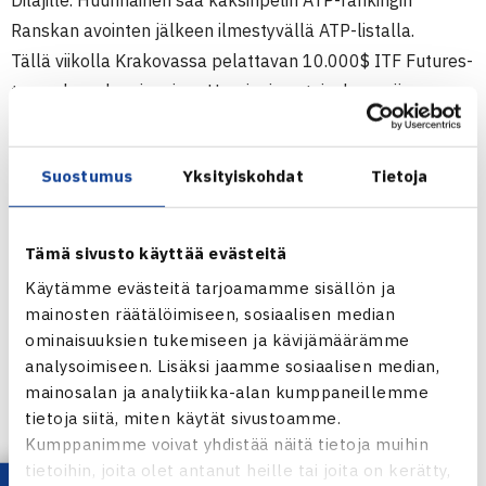
Dilajille. Huurinainen saa kaksinpelin ATP-rankingin
Ranskan avointen jälkeen ilmestyvällä ATP-listalla.
Tällä viikolla Krakovassa pelattavan 10.000$ ITF Futures-
turnauksen karsinnoissa Huurinaisen taival sen sijaan
taittui toisella kierroksella, kun Puolan Jakub Nijaki otti
voiton luvuin 6-2, 7-5.
Suostumus
Yksityiskohdat
Tietoja
Maanantaina kaksinpelin ATP-rankingin (1529) saanut
Tuomo Ojala
joutui luovuttamaan Krakovassa kaksinpelin
karsintojen kolmannella kierroksella Unkarin Balazs
Tämä sivusto käyttää evästeitä
Novakille ensimmäisen erän jälkeen 0-6 tappioasemassa,
Käytämme evästeitä tarjoamamme sisällön ja
joten pääsarjapaikka jäi häneltä saavuttamatta. Ojala oli
mainosten räätälöimiseen, sosiaalisen median
suoraan toisella kierroksella, jolla voitti Venäjän Alexey
ominaisuuksien tukemiseen ja kävijämäärämme
Eliseevin.
analysoimiseen. Lisäksi jaamme sosiaalisen median,
mainosalan ja analytiikka-alan kumppaneillemme
Krakovan turnauksen kaksinpelin pääsarjassa
Timo
tietoja siitä, miten käytät sivustoamme.
Nieminen
on kahdeksanneksi sijoitettu. Hän otti
Kumppanimme voivat yhdistää näitä tietoja muihin
avausvoiton Australian Clinton Thomsonista 6-2, 6-0 ja
tietoihin, joita olet antanut heille tai joita on kerätty,