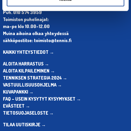
Olympiastadion, Paavo Nurmen tie 1, 00250 Helsinki
Puh. 010 574 3959
Toimiston puhelinajat:
ma-pe klo 10.00-12.00
Muina aikoina olkaa yhteydessä
sähköpostitse: toimisto@tennis.fi
KAIKKI YHTEYSTIEDOT →
ALOITA HARRASTUS →
ALOITA KILPAILEMINEN →
TENNIKSEN STRATEGIA 2024 →
VASTUULLISUUSOHJELMA →
KUVAPANKKI →
FAQ – USEIN KYSYTYT KYSYMYKSET →
EVÄSTEET →
TIETOSUOJASELOSTE →
TILAA UUTISKIRJE →