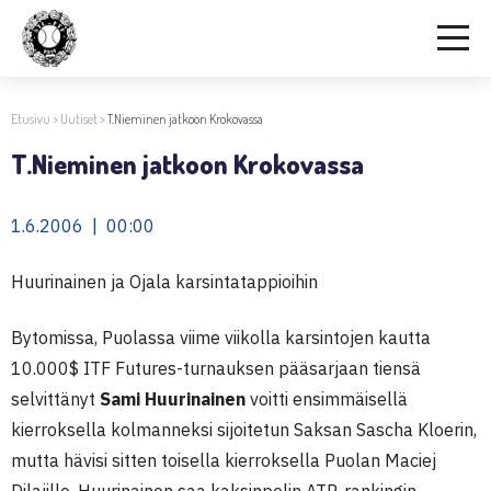
Etusivu
>
Uutiset
>
T.Nieminen jatkoon Krokovassa
T.Nieminen jatkoon Krokovassa
1.6.2006 | 00:00
Huurinainen ja Ojala karsintatappioihin
Bytomissa, Puolassa viime viikolla karsintojen kautta
10.000$ ITF Futures-turnauksen pääsarjaan tiensä
selvittänyt
Sami Huurinainen
voitti ensimmäisellä
kierroksella kolmanneksi sijoitetun Saksan Sascha Kloerin,
mutta hävisi sitten toisella kierroksella Puolan Maciej