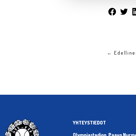
← Edellin
YHTEYSTIEDOT
Olympiastadion, Paavo Nurmen