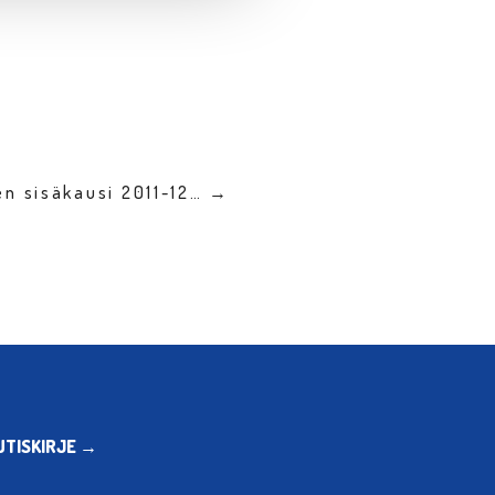
en sisäkausi 2011-12… →
UTISKIRJE →