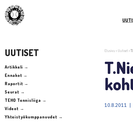
UUTI
UUTISET
Etusivu
>
Uutiset
>
T
T.Ni
Artikkeli →
Ennakot →
koh
Raportit →
Seurat →
TEHO Tennisliiga →
10.8.2011 |
Videot →
Yhteistyökumppanuudet →