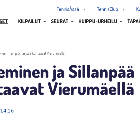
TennisÄssä
TennisClub
K
SET
KILPAILUT
SEURAT
HUIPPU-URHEILU
TAPA
.Nieminen ja Sillanpää kohtaavat Vierumäellä
eminen ja Sillanpää
taavat Vierumäellä
 14:16