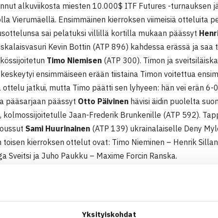
annut alkuviikosta miesten 10.000$ ITF Futures -turnauksen j
lla Vierumäellä. Ensimmäinen kierroksen viimeisiä otteluita pel
usottelunsa sai pelatuksi villillä kortilla mukaan päässyt
Henri
nskalaisvasuri Kevin Bottin (ATP 896) kahdessa erässä ja saa t
kössijoitetun
Timo Niemisen
(ATP 300). Timon ja sveitsiläisk
 keskeytyi ensimmäiseen erään tiistaina Timon voitettua ensi
 ottelu jatkui, mutta Timo päätti sen lyhyeen: hän vei erän 6-0
na pääsarjaan päässyt
Otto Päivinen
hävisi äidin puolelta suo
, kolmossijoitetulle Jaan-Frederik Brunkenille (ATP 592). Tap
noussut
Sami Huurinainen
(ATP 139) ukrainalaiselle Deny Myl
 toisen kierroksen ottelut ovat: Timo Nieminen – Henrik Silla
ga Sveitsi ja Juho Paukku – Maxime Forcin Ranska.
ykkössijoitetut
Micke Kontinen ja Juho Paukku
etenivät vaiva
ijoitetut Sami Huurinainen ja Jesper Saarni. (RN)
000$ ITF Futures -turnaus
Yksityiskohdat