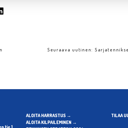
en
Seuraava uutinen: Sarjatenniks
ALOITA HARRASTUS →
TILAA U
ALOITA KILPAILEMINEN →
 tie 1,