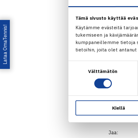
6.-14.8.201
Kaksinpeli
Tämä sivusto käyttää eväs
1.kierrosta: 
Lataa OmaTennis!
Käytämme evästeitä tarjoa
Espasandin Sv
tukemiseen ja kävijämääräm
Nelinpeli
kumppaneillemme tietoja si
Puolivälieri
tietoihin, joita olet antanu
kortti) 63 6
Suostumuksen
Vierumäe
Välttämätön
valinta
Kiellä
Jaa: