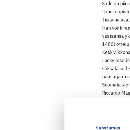
Sade on piin
Urheiluopisto
Tiistaina ava
Hän voitti ra
vastaansa yk
1480) ottelu
Keskiviikkona
Lucky loseri
saksalaiselle
pääsarjaan 
Suomalaisten
Riccardo Mai
Nelinpelissä 
neljänneksi s
Miesten 10.
Suostumus