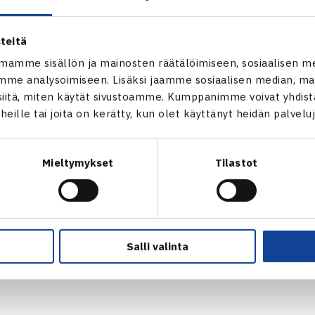
1 Suomen Urheiluopisto, Vierumäki
teitä
Henrik Sillanpää (villi kortti) – Kevin Botti Ranska 76(5) 75, T
mamme sisällön ja mainosten räätälöimiseen, sosiaalisen m
eitsi (karsija) 75 60, Denys Mylokostov Ukraina – Sami Huuri
me analysoimiseen. Lisäksi jaamme sosiaalisen median, mai
itä, miten käytät sivustoamme. Kumppanimme voivat yhdistää
ä: Micke Kontinen/Juho Paukku (1.) – Antony Dupuis Ranska/Mi
t heille tai joita on kerätty, kun olet käyttänyt heidän palvelu
4, Sami Huurinainen/Jesper Saarni (4.) – Anton Andersson Ruot
n ITF Futures -turnaus verkossa
Mieltymykset
Tilastot
Salli valinta
Henrik Sillanpää