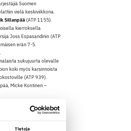
ärjestäjiä Suomen
attiin vielä keskiviikkona.
k Sillanpää
(ATP 1155).
oisella kierroksella
arsija Joss Espasandinin (ATP
mmäisen erän 7-5.
.
malaista sukujuurta olevalle
pion koki myös karsinnoista
okostoville (ATP 939).
npää, Micke Kontinen –
tta välieriin, samoin kuin
Tietoja