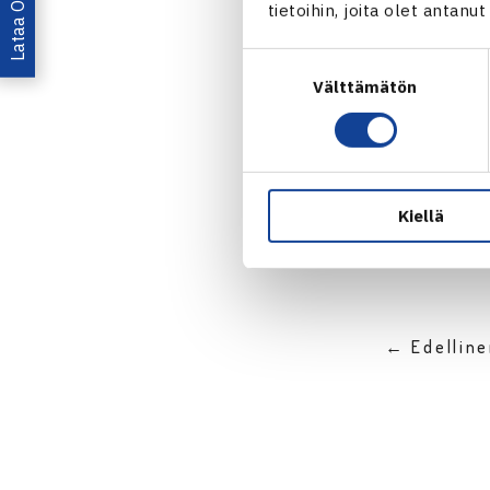
tietoihin, joita olet antanu
Suostumuksen
Välttämätön
valinta
Jaa:
Kiellä
← Edellin