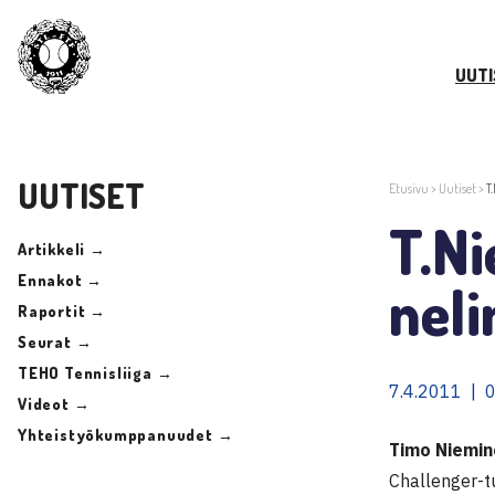
UUTI
UUTISET
Etusivu
>
Uutiset
>
T
T.Ni
Artikkeli →
Ennakot →
neli
Raportit →
Seurat →
TEHO Tennisliiga →
7.4.2011 | 
Videot →
Yhteistyökumppanuudet →
Timo Niemin
Challenger-t