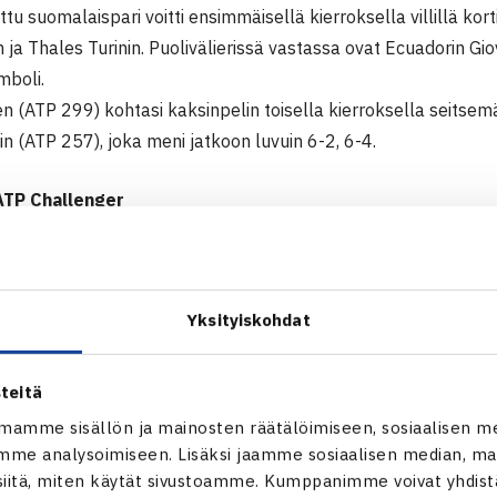
ttu suomalaispari voitti ensimmäisellä kierroksella villillä kor
n ja Thales Turinin. Puolivälierissä vastassa ovat Ecuadorin Gio
boli.
 (ATP 299) kohtasi kaksinpelin toisella kierroksella seitsemä
n (ATP 257), joka meni jatkoon luvuin 6-2, 6-4.
TP Challenger
 Recife, Brasilia
io Zampieri Brasilia (7.) – Timo Nieminen 62 64
Yksityiskohdat
 Timo Nieminen/Juho Paukku – Tiago Slonik/Thales Turini Brasi
teitä
ATP Challenger verkossa
mamme sisällön ja mainosten räätälöimiseen, sosiaalisen m
me analysoimiseen. Lisäksi jaamme sosiaalisen median, mai
itä, miten käytät sivustoamme. Kumppanimme voivat yhdistää