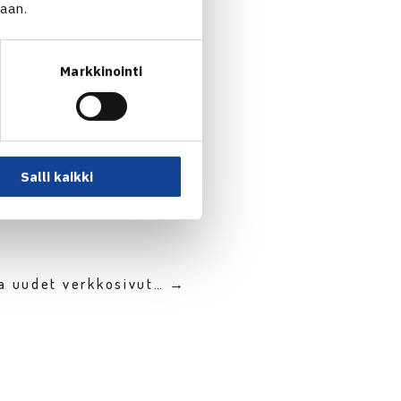
jaan.
Markkinointi
Salli kaikki
la uudet verkkosivut… →