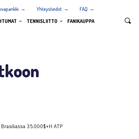
uvapankki
Yhteystiedot
FAQ
HTUMAT
TENNISLIITTO
FANIKAUPPA
atkoon
ä, Brasiliassa 35.000$+H ATP