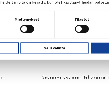
t heille tai joita on kerätty, kun olet käyttänyt heidän palvelu
Timo Nieminen
Mieltymykset
Tilastot
Salli valinta
en
Seuraava uutinen: Heliövaaral