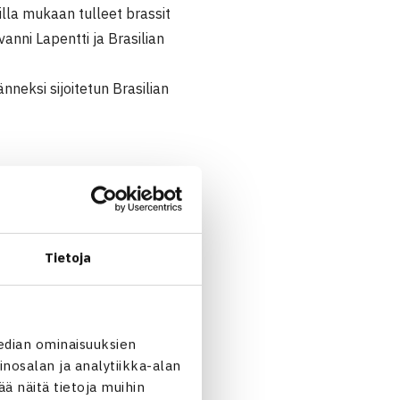
tilla mukaan tulleet brassit
vanni Lapentti ja Brasilian
nneksi sijoitetun Brasilian
Tietoja
lia 61 62
edian ominaisuuksien
nosalan ja analytiikka-alan
 näitä tietoja muihin