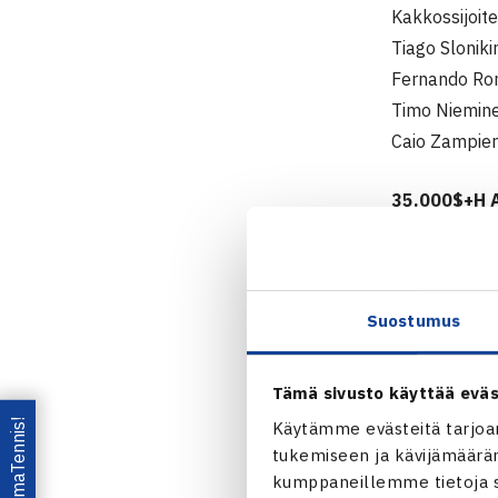
Kakkossijoite
Tiago Sloniki
Fernando Rom
Timo Nieminen
Caio Zampieri
35.000$+H A
4.-10.4.2011
Kaksinpeli
2.kierros: Ga
Suostumus
Nelinpeli
1.kierrosta:
Tämä sivusto käyttää eväs
Recifen 
Lataa OmaTennis!
Käytämme evästeitä tarjoa
tukemiseen ja kävijämääräm
kumppaneillemme tietoja si