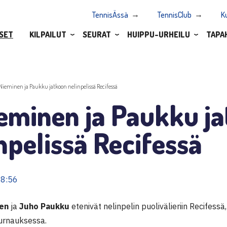
TennisÄssä
TennisClub
K
SET
KILPAILUT
SEURAT
HUIPPU-URHEILU
TAPA
.Nieminen ja Paukku jatkoon nelinpelissä Recifessä
eminen ja Paukku j
npelissä Recifessä
08:56
en
ja
Juho Paukku
etenivät nelinpelin puolivälieriin Recifess
urnauksessa.