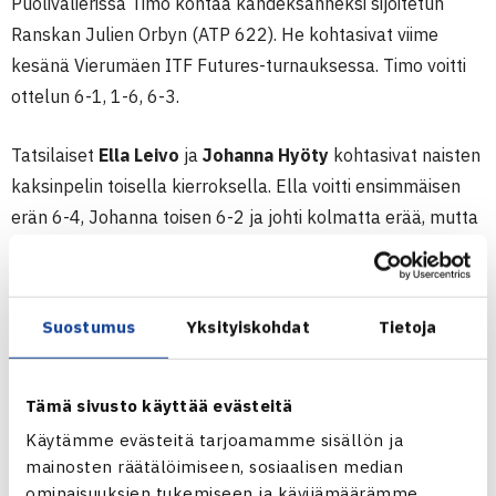
Puolivälierissä Timo kohtaa kahdeksanneksi sijoitetun
Ranskan Julien Orbyn (ATP 622). He kohtasivat viime
kesänä Vierumäen ITF Futures-turnauksessa. Timo voitti
ottelun 6-1, 1-6, 6-3.
Tatsilaiset
Ella Leivo
ja
Johanna Hyöty
kohtasivat naisten
kaksinpelin toisella kierroksella. Ella voitti ensimmäisen
erän 6-4, Johanna toisen 6-2 ja johti kolmatta erää, mutta
Ella tasoitti tilanteen 5-5:een ja meni sitten 7-5 voittoon.
Puolivälierissä Ella kohtaa villin kortin saaneen Ruotsin
Hilda Melanderin (WTA 1123).
Suostumus
Yksityiskohdat
Tietoja
Miesten 10.000$ ITF Futures-turnaus
14.-22.5.2011 Båstad, Ruotsi
Tämä sivusto käyttää evästeitä
Miesten kaksinpeli
Käytämme evästeitä tarjoamamme sisällön ja
2.kierrosta: Timo Nieminen – Daniel Berta Ruotsi 36 61 60
mainosten räätälöimiseen, sosiaalisen median
ominaisuuksien tukemiseen ja kävijämäärämme