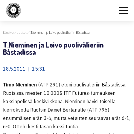
Etusivu
>
Uutiset
>
T.Nieminen ja Leivo puolivälieriin Båstadissa
T.Nieminen ja Leivo puolivälieriin
Båstadissa
18.5.2011 | 15:31
Timo Nieminen
(ATP 291) eteni puolivälieriin Båstadissa,
Ruotsissa miesten 10.000$ ITF Futures-turnauksen
kaksinpelissä keskiviikkona. Nieminen hävisi toisella
kierroksella Ruotsin Daniel Bertanalle (ATP 796)
ensimmäisen erän 3-6, mutta vei sitten seuraavat erät 6-1,
6-0. Ottelu kesti tasan kaksi tuntia.