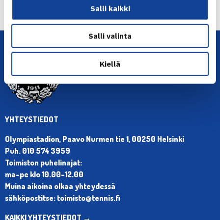
Salli kaikki
→
Salli valinta
Kiellä
YHTEYSTIEDOT
Olympiastadion, Paavo Nurmen tie 1, 00250 Helsinki
Puh. 010 574 3959
Toimiston puhelinajat:
ma-pe klo 10.00-12.00
Muina aikoina olkaa yhteydessä
sähköpostitse: toimisto@tennis.fi
KAIKKI YHTEYSTIEDOT →