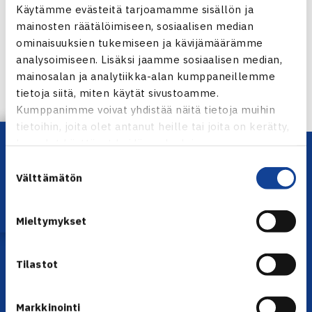
Käytämme evästeitä tarjoamamme sisällön ja
mainosten räätälöimiseen, sosiaalisen median
ominaisuuksien tukemiseen ja kävijämäärämme
analysoimiseen. Lisäksi jaamme sosiaalisen median,
← Edellinen
mainosalan ja analytiikka-alan kumppaneillemme
Seuraava uutinen: Laine Roomassa,
tietoja siitä, miten käytät sivustoamme.
J.Nieminen… →
Kumppanimme voivat yhdistää näitä tietoja muihin
tietoihin, joita olet antanut heille tai joita on kerätty,
Lataa OmaTennis!
kun olet käyttänyt heidän palvelujaan.
Suostumuksen
Välttämätön
valinta
Mieltymykset
YHTEYSTIEDOT
Tilastot
Olympiastadion, Paavo Nurmen tie 1, 00250 Helsinki
Puh. 010 574 3959
Markkinointi