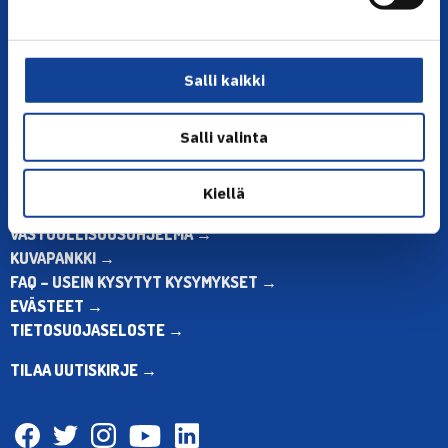
Toimiston puhelinajat:
ma-pe klo 10.00-12.00
Muina aikoina olkaa yhteydessä
Salli kaikki
sähköpostitse: toimisto@tennis.fi
KAIKKI YHTEYSTIEDOT →
Salli valinta
ALOITA HARRASTUS →
ALOITA KILPAILEMINEN →
Kiellä
TENNIKSEN STRATEGIA 2024 →
VASTUULLISUUSOHJELMA →
KUVAPANKKI →
FAQ – USEIN KYSYTYT KYSYMYKSET →
EVÄSTEET →
TIETOSUOJASELOSTE →
TILAA UUTISKIRJE →