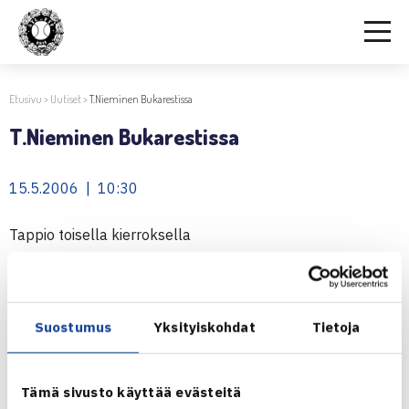
Etusivu
>
Uutiset
>
T.Nieminen Bukarestissa
T.Nieminen Bukarestissa
15.5.2006 | 10:30
Tappio toisella kierroksella
Kroatialaiskarsija Vjekoslav Skenderovic kukisti Timo
Niemisen Bukarestin 10.000$ ITF Futures-turnauksen
Suostumus
Yksityiskohdat
Tietoja
toisella kierroksella luvuin 6-4, 6-4.
(RN)
Tämä sivusto käyttää evästeitä
Jaa: