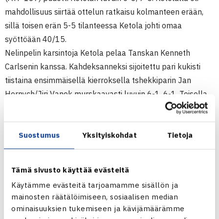
mahdollisuus siirtää ottelun ratkaisu kolmanteen erään,
sillä toisen erän 5-5 tilanteessa Ketola johti omaa
syöttöään 40/15.
Nelinpelin karsintoja Ketola pelaa Tanskan Kenneth
Carlsenin kanssa. Kahdeksanneksi sijoitettu pari kukisti
tiistaina ensimmäisellä kierroksella tshekkiparin Jan
Hernych/Jiri Vanek murskaavasti luvuin 6-1, 6-1. Toisella
kierroksella vastus kovenee, kun Carlsen/Ketola
kohtaavat kolmanneksi sijoitetut Rik de Voestin Etelä-
Afrikasta ja Nathan Healeyn Australiasta. Voittajapari
Suostumus
Yksityiskohdat
Tietoja
menee pääsarjaan, joka alkaa ensi viikolla. Suomessa
turnausta voi seurata Nelosen kanavilla.
Tämä sivusto käyttää evästeitä
(RN)
Käytämme evästeitä tarjoamamme sisällön ja
mainosten räätälöimiseen, sosiaalisen median
Wimbledon 2004
ominaisuuksien tukemiseen ja kävijämäärämme
Lontoo, Englanti