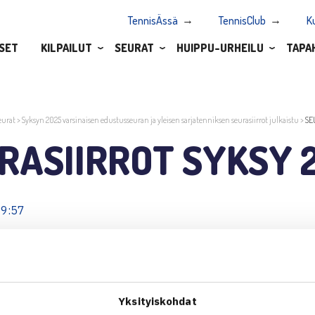
TennisÄssä
TennisClub
K
SET
KILPAILUT
SEURAT
HUIPPU-URHEILU
TAPA
eurat
>
Syksyn 2025 varsinaisen edustusseuran ja yleisen sarjatenniksen seurasiirrot julkaistu
>
SE
RASIIRROT SYKSY 
09:57
OT SYKSY 2025
Yksityiskohdat