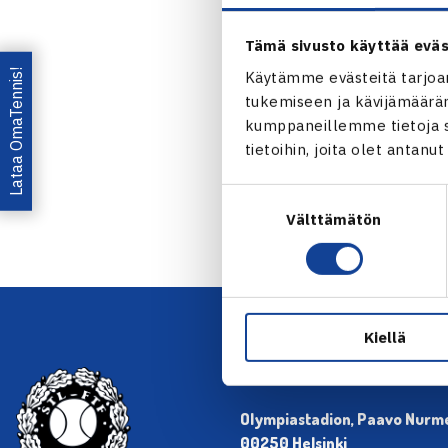
Tämä sivusto käyttää eväs
Lataa OmaTennis!
Käytämme evästeitä tarjoa
tukemiseen ja kävijämääräm
kumppaneillemme tietoja si
← Edellin
tietoihin, joita olet antanu
Suostumuksen
Välttämätön
valinta
Kiellä
YHTEYSTIEDOT
Olympiastadion, Paavo Nurmen
00250 Helsinki