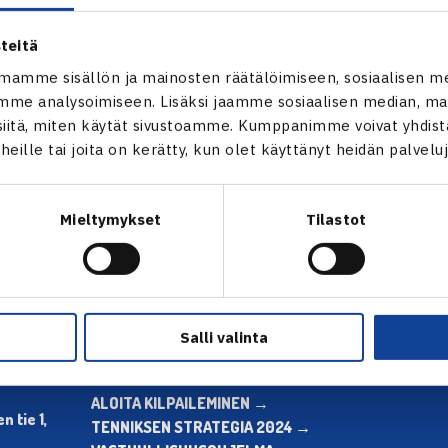
teitä
mamme sisällön ja mainosten räätälöimiseen, sosiaalisen m
me analysoimiseen. Lisäksi jaamme sosiaalisen median, mai
itä, miten käytät sivustoamme. Kumppanimme voivat yhdistää
en
t heille tai joita on kerätty, kun olet käyttänyt heidän palvelu
Mieltymykset
Tilastot
Salli valinta
ALOITA HARRASTUS →
TILAA U
ALOITA KILPAILEMINEN →
 tie 1,
TENNIKSEN STRATEGIA 2024 →