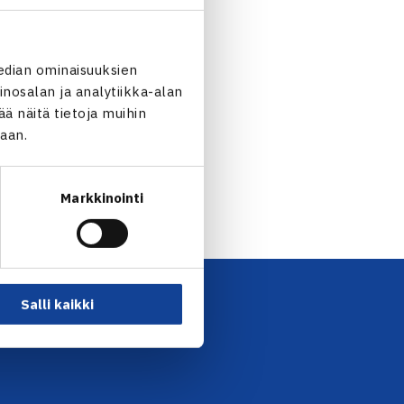
edian ominaisuuksien
nosalan ja analytiikka-alan
 näitä tietoja muihin
jaan.
Markkinointi
Salli kaikki
UTISKIRJE →