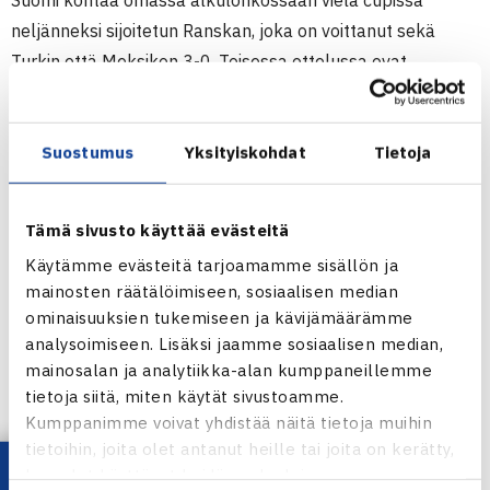
Suomi kohtaa omassa alkulohkossaan vielä cupissa
neljänneksi sijoitetun Ranskan, joka on voittanut sekä
Turkin että Meksikon 3-0. Toisessa ottelussa ovat
vastakkain Turkki ja Meksiko. Suomi hävisi
avausottelussaan Meksikolle 1-2.
Suostumus
Yksityiskohdat
Tietoja
Superseniorien MM-joukkuekilpailut
2.-7.11. Perth, Australia
Tämä sivusto käyttää evästeitä
Von Cramm Cup (miehet 60v)
Käytämme evästeitä tarjoamamme sisällön ja
Alkulohko 3
mainosten räätälöimiseen, sosiaalisen median
Suomi –Turkki 2-1
ominaisuuksien tukemiseen ja kävijämäärämme
Markku Nurminen – Hasan Sarioglu Turkki 62 62, Mustafa
analysoimiseen. Lisäksi jaamme sosiaalisen median,
Dogan Turkki – Hans Söderström 36 64 75, Taisto
mainosalan ja analytiikka-alan kumppaneillemme
Kauppinen/Söderström – Dogan/Sarioglu Turkki 63 46 64
tietoja siitä, miten käytät sivustoamme.
Kumppanimme voivat yhdistää näitä tietoja muihin
tietoihin, joita olet antanut heille tai joita on kerätty,
Superseniorien MM-joukkuekilpailut Perthissa
kun olet käyttänyt heidän palvelujaan.