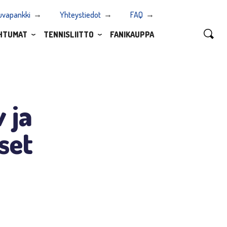
uvapankki
Yhteystiedot
FAQ
HTUMAT
TENNISLIITTO
FANIKAUPPA
 ja
set