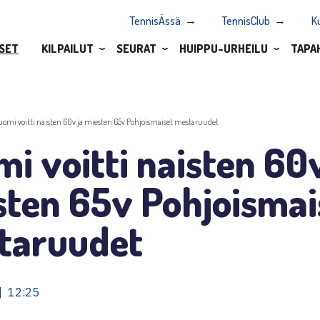
TennisÄssä
TennisClub
K
SET
KILPAILUT
SEURAT
HUIPPU-URHEILU
TAPA
uomi voitti naisten 60v ja miesten 65v Pohjoismaiset mestaruudet
i voitti naisten 60v
sten 65v Pohjoismai
taruudet
| 12:25