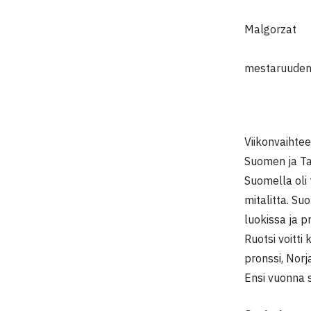
Lea-Marita
Malgorzat
Nielsenist
mestaruuden
Viikonvaihtee
Suomen ja Ta
Suomella oli
mitalitta. Su
luokissa ja p
Ruotsi voitti
pronssi, Norj
Ensi vuonna 