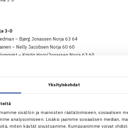
ja 3-0
Hedman – Bjørg Jonassen Norja 63 64
ainen – Nelly Jacobsen Norja 60 60
lomqvist – Kristin Horn/Jonassen Norja 63 60
tsi 2-1
u
ja 2-1
Yksityiskohdat
u
ska 2-1
ielsen Tanska – Marja-Liisa Hedman 61 75
teitä
ainen – Lisbeth Jensen Tanska 61 64
mamme sisällön ja mainosten räätälöimiseen, sosiaalisen m
lomqvist/Hannukainen –Birgit Hoffmeyer/Nielsen 60 62
me analysoimiseen. Lisäksi jaamme sosiaalisen median, mai
itä, miten käytät sivustoamme. Kumppanimme voivat yhdistää