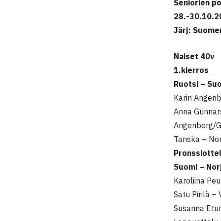
Seniorien p
28.-30.10.20
Järj: Suomen
Naiset 40v
1.kierros
Ruotsi – Su
Karin Angenb
Anna Gunnar
Angenberg/Gu
Tanska – Nor
Pronssiotte
Suomi – Nor
Karoliina Pe
Satu Pirilä 
Susanna Etum