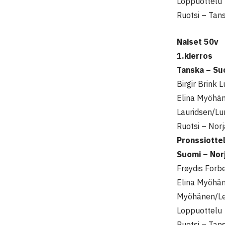
Loppuottelu
Ruotsi – Tan
Naiset 50v
1.kierros
Tanska – Su
Birgir Brink
Elina Myöhän
Lauridsen/L
Ruotsi – Nor
Pronssiotte
Suomi – Nor
Frøydis Forb
Elina Myöhän
Myöhänen/Lee
Loppuottelu
Ruotsi – Tan