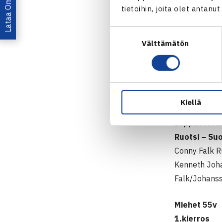
tietoihin, joita olet antanu
1.kierros
Suomi – Nor
Suostumuksen
Tapio Rossi 
Välttämätön
valinta
Alec Arho – 
Ainola/Arho 
Ruotsi – Tan
Pronssiottel
Kiellä
Tanska – Nor
Loppuottel
Ruotsi – Su
Conny Falk R
Kenneth Joha
Falk/Johanss
Miehet 55v
1.kierros