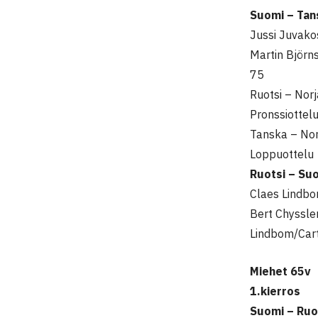
Suomi – Tan
Jussi Juvako
Martin Björn
75
Ruotsi – Nor
Pronssiottel
Tanska – Nor
Loppuottelu
Ruotsi – Su
Claes Lindbo
Bert Chyssle
Lindbom/Cart
Miehet 65v
1.kierros
Suomi – Ruo