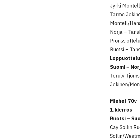
Jyrki Montel
Tarmo Jokine
Montell/Hans
Norja – Tans
Pronssiottel
Ruotsi – Tan
Loppuottel
Suomi – Nor
Torulv Tjoms
Jokinen/Mont
Miehet 70v
1.kierros
Ruotsi – Su
Cay Sollin R
Sollin/Westm