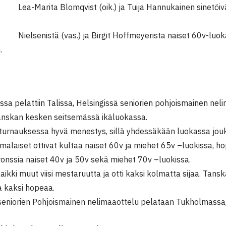
 Blomqvist (oik.) ja Tuija Hannukainen sinetöivät ne
ä (vas.) ja Birgit Hoffmeyerista naiset 60v-luokan
.
ssa pelattiin Talissa, Helsingissä seniorien pohjoismainen nel
nskan kesken seitsemässä ikäluokassa.
 turnauksessa hyvä menestys, sillä yhdessäkään luokassa jo
omalaiset ottivat kultaa naiset 60v ja miehet 65v –luokissa, h
ronssia naiset 40v ja 50v sekä miehet 70v –luokissa.
 kaikki muut viisi mestaruutta ja otti kaksi kolmatta sijaa. Tan
a kaksi hopeaa.
seniorien Pohjoismainen nelimaaottelu pelataan Tukholmassa,