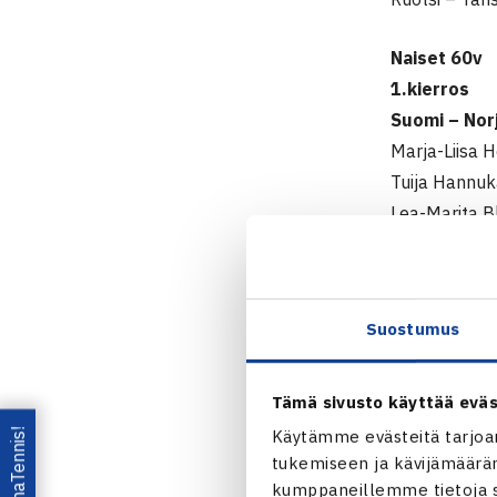
Naiset 60v
1.kierros
Suomi – Nor
Marja-Liisa 
Tuija Hannuk
Lea-Marita B
Tanska – Ruo
Pronssiottel
Ruotsi – Nor
Suostumus
Loppuottel
Suomi – Tan
Malgorzata N
Tämä sivusto käyttää eväs
Tuija Hannuk
Lataa OmaTennis!
Käytämme evästeitä tarjoa
Lea-Marita B
tukemiseen ja kävijämääräm
kumppaneillemme tietoja si
Miehet 45v