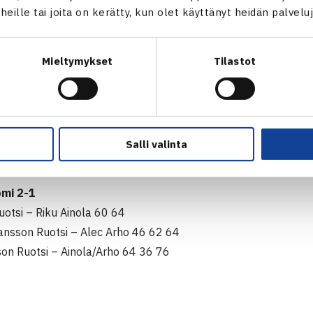
t heille tai joita on kerätty, kun olet käyttänyt heidän palvelu
ja 3-0
– Svein Kommisrud Norja 63 62
Mieltymykset
Tilastot
Jan Palm Norja 64 61
– Kommisrud/Palm Norja 62 61
ska 3-0
u
Salli valinta
ja 3-0
u
omi 2-1
uotsi – Riku Ainola 60 64
nsson Ruotsi – Alec Arho 46 62 64
on Ruotsi – Ainola/Arho 64 36 76