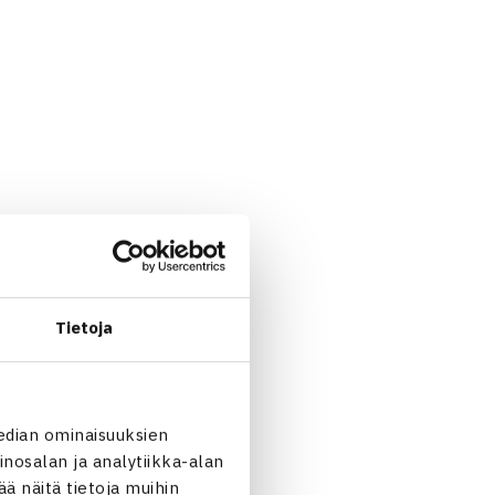
Tietoja
edian ominaisuuksien
nosalan ja analytiikka-alan
 näitä tietoja muihin