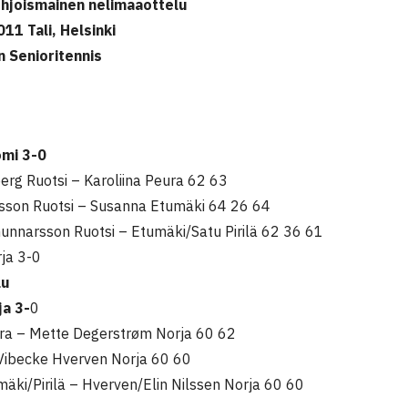
ohjoismainen nelimaaottelu
11 Tali, Helsinki
 Senioritennis
omi 3-0
erg Ruotsi – Karoliina Peura 62 63
sson Ruotsi – Susanna Etumäki 64 26 64
nnarsson Ruotsi – Etumäki/Satu Pirilä 62 36 61
ja 3-0
lu
ja 3-
0
ura – Mette Degerstrøm Norja 60 62
– Vibecke Hverven Norja 60 60
äki/Pirilä – Hverven/Elin Nilssen Norja 60 60