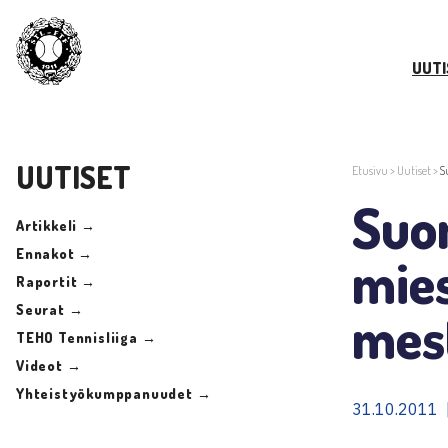
UUTI
UUTISET
Etusivu
>
Uutiset
>
S
Suom
Artikkeli →
Ennakot →
mie
Raportit →
Seurat →
mes
TEHO Tennisliiga →
Videot →
Yhteistyökumppanuudet →
31.10.2011 