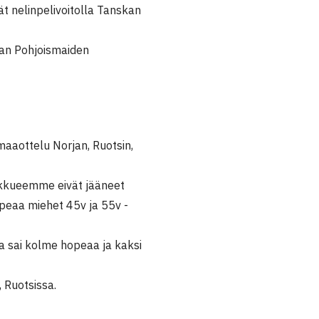
linpelivoitolla Tanskan
 Pohjoismaiden
imaaottelu Norjan, Ruotsin,
ukkueemme eivät jääneet
opeaa miehet 45v ja 55v -
ska sai kolme hopeaa ja kaksi
 Ruotsissa.