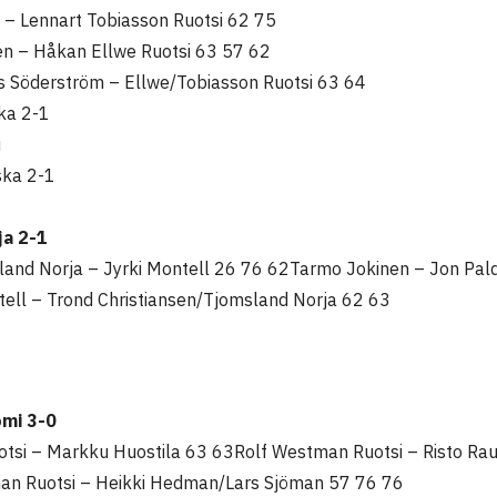
l – Lennart Tobiasson Ruotsi 62 75
n – Håkan Ellwe Ruotsi 63 57 62
 Söderström – Ellwe/Tobiasson Ruotsi 63 64
ka 2-1
u
ska 2-1
u
ja 2-1
land Norja – Jyrki Montell 26 76 62
Tarmo Jokinen – Jon Pal
ell – Trond Christiansen/Tjomsland Norja 62 63
omi 3-0
uotsi – Markku Huostila 63 63
Rolf Westman Ruotsi – Risto Rau
an Ruotsi – Heikki Hedman/Lars Sjöman
57 76 76