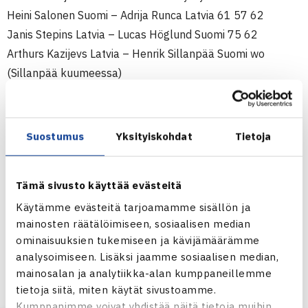
Heini Salonen Suomi – Adrija Runca Latvia 61 57 62
Janis Stepins Latvia – Lucas Höglund Suomi 75 62
Arthurs Kazijevs Latvia – Henrik Sillanpää Suomi wo
(Sillanpää kuumeessa)
Gulbe Latvia – Teresa Oksanen Suomi 63 60
Bucens Latvia – Leo Haapasalo Suomi 63 36 63
Helistén/Heliövaara Suomi – Bukajeva/Kazijevs Latvia 63
Suostumus
Yksityiskohdat
Tietoja
61
Tämä sivusto käyttää evästeitä
Suomi – Viro 6-3
(3.2.)
Lucas Höglund Suomi – Taavi Annus Viro 46 62 60
Käytämme evästeitä tarjoamamme sisällön ja
mainosten räätälöimiseen, sosiaalisen median
Harri Heliövaara Suomi – Markus Pops Viro 62 57 63
ominaisuuksien tukemiseen ja kävijämäärämme
Emma Helistén Suomi – Carolyn Saan Viro 76(7) 62
analysoimiseen. Lisäksi jaamme sosiaalisen median,
Heini Salonen Suomi – Kadi Ilves Viro 62 62
mainosalan ja analytiikka-alan kumppaneillemme
Jakov Tsirkin Viro – Henrik Sillanpää Suomi wo
tietoja siitä, miten käytät sivustoamme.
(kuumeessa)
Kumppanimme voivat yhdistää näitä tietoja muihin