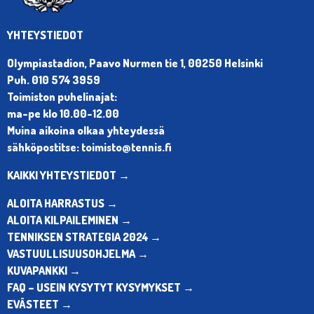
YHTEYSTIEDOT
Olympiastadion, Paavo Nurmen tie 1, 00250 Helsinki
Puh. 010 574 3959
Toimiston puhelinajat:
ma-pe klo 10.00-12.00
Muina aikoina olkaa yhteydessä
sähköpostitse: toimisto@tennis.fi
KAIKKI YHTEYSTIEDOT →
ALOITA HARRASTUS →
ALOITA KILPAILEMINEN →
TENNIKSEN STRATEGIA 2024 →
VASTUULLISUUSOHJELMA →
KUVAPANKKI →
FAQ – USEIN KYSYTYT KYSYMYKSET →
EVÄSTEET →