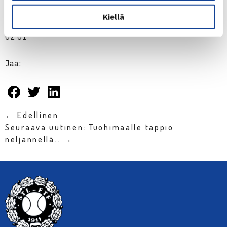
64
Kiellä
Helistén/Heliövaara Suomi – Dapkute/Tarasevicius Liettua
62 61
Jaa:
← Edellinen
Seuraava uutinen: Tuohimaalle tappio
neljännellä… →