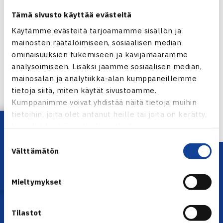
Tämä sivusto käyttää evästeitä
Käytämme evästeitä tarjoamamme sisällön ja
mainosten räätälöimiseen, sosiaalisen median
Jaa:
ominaisuuksien tukemiseen ja kävijämäärämme
analysoimiseen. Lisäksi jaamme sosiaalisen median,
mainosalan ja analytiikka-alan kumppaneillemme
tietoja siitä, miten käytät sivustoamme.
Kumppanimme voivat yhdistää näitä tietoja muihin
← Edellinen
tietoihin, joita olet antanut heille tai joita on kerätty,
Lataa OmaTennis!
kun olet käyttänyt heidän palvelujaan.
Suostumuksen
Välttämätön
valinta
Mieltymykset
Tilastot