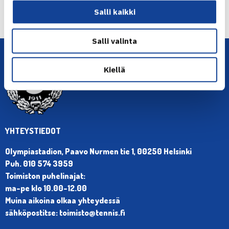
Salli kaikki
Salli valinta
Kiellä
YHTEYSTIEDOT
Olympiastadion, Paavo Nurmen tie 1, 00250 Helsinki
Puh. 010 574 3959
Toimiston puhelinajat:
ma-pe klo 10.00-12.00
Muina aikoina olkaa yhteydessä
sähköpostitse: toimisto@tennis.fi