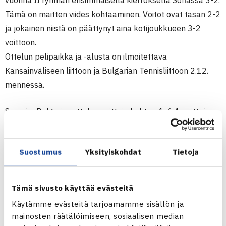
vuonna II ryhmän ensimmäisellä kierroksella Sofiassa 3-2.
Tämä on maitten viides kohtaaminen. Voitot ovat tasan 2-2
ja jokainen niistä on päättynyt aina kotijoukkueen 3-2
voittoon.
Ottelun pelipaikka ja -alusta on ilmoitettava
Kansainväliseen liittoon ja Bulgarian Tennisliittoon 2.12.
mennessä.
Suomi – Bulgaria -ottelun voittaja kohtaa 4.-6.4. voittajan
ottelusta Bosnia/Hertsegovina – Kreikka. Näiden
otteluiden häviäjät pelaavat samaan aikaan
Suostumus
Yksityiskohdat
Tietoja
putoamiskarsinnan. Mikäli Suomi voittaa Bulgarian ja on
toisella kierroksella, Bosnia/Hertsegovina tulee Suomeen.
Tämä on arvottu ITF:ssä, sillä maat eivät ole kohdanneet
Tämä sivusto käyttää evästeitä
vielä koskaan Davis Cupissa. Mahdollinen Kreikka-ottelu
Käytämme evästeitä tarjoamamme sisällön ja
on vieraskentällä.
mainosten räätälöimiseen, sosiaalisen median