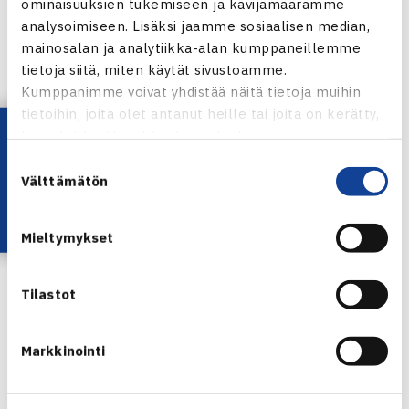
ominaisuuksien tukemiseen ja kävijämäärämme
Eurooppa-Afrikan I ja II ryhmien arvonta siirtyi näin
analysoimiseen. Lisäksi jaamme sosiaalisen median,
myöhäiseen ajankohtaan, sillä I ryhmän
mainosalan ja analytiikka-alan kumppaneillemme
tietoja siitä, miten käytät sivustoamme.
putoamiskarsintojen viimeiset ottelut pelattiin vasta viime
Kumppanimme voivat yhdistää näitä tietoja muihin
viikonloppuna. Niissä Venäjä voitti Etelä-Afrikan
tietoihin, joita olet antanut heille tai joita on kerätty,
Moskovassa 5-0 ja Ruotsi Tanskan 3-2 Helsingborgissa.
Lataa OmaTennis!
kun olet käyttänyt heidän palvelujaan.
Suostumuksen
Davis Cupin verkkosivut
Välttämätön
valinta
Mieltymykset
Tilastot
Jaa:
Markkinointi
← Edellinen
Seuraava uutinen: SEB JGP 10v… →