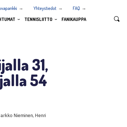
uvapankki
Yhteystiedot
FAQ
HTUMAT
TENNISLIITTO
FANIKAUPPA
alla 31,
jalla 54
arkko Nieminen, Henri