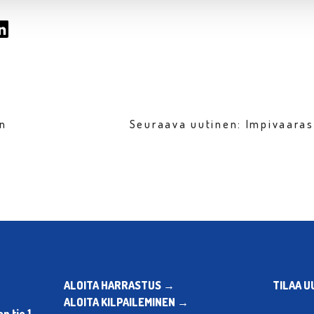
en
Seuraava uutinen: Impivaara
ALOITA HARRASTUS →
TILAA U
ALOITA KILPAILEMINEN →
 tie 1,