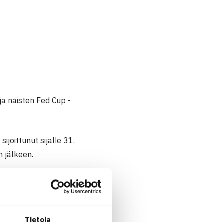
ja naisten Fed Cup -
joittunut sijalle 31.
 jälkeen.
 kierroksella Slovenialle 2-
Tietoja
’s-Hertogenboschissa,