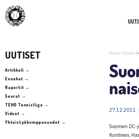
UUTI
UUTISET
Etusivu
>
Uutiset
>
S
Suom
Artikkeli →
Ennakot →
nais
Raportit →
Seurat →
TEHO Tennisliiga →
27.12.2011 
Videot →
Yhteistyökumppanuudet →
Suomen DC-jo
Kontinen, Har