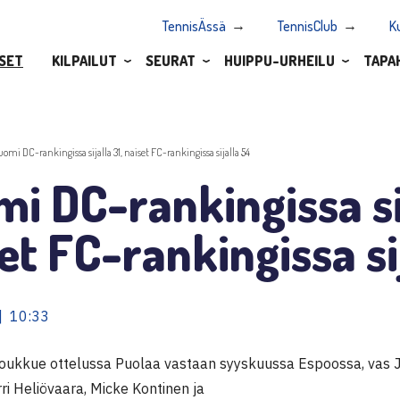
TennisÄssä
TennisClub
K
SET
KILPAILUT
SEURAT
HUIPPU-URHEILU
TAPA
uomi DC-rankingissa sijalla 31, naiset FC-rankingissa sijalla 54
i DC-rankingissa sij
et FC-rankingissa si
| 10:33
ukkue ottelussa Puolaa vastaan syyskuussa Espoossa, vas J
ri Heliövaara, Micke Kontinen ja