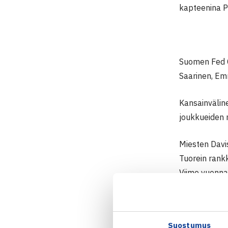
kapteenina P
Suomen Fed C
Saarinen, Emm
Kansainvälin
joukkueiden
Miesten Davis
Tuorein rank
Viime vuonna 
Suomi pelaa 
3, mutta voi
Suostumus
Suomi aloitt