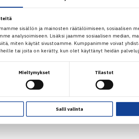
 Ottelu on Eurooppa/Afrikan I ryhmän ensimmäistä kierrosta.
teitä
Cup-rankingissa on tänä vuonna 95 maata, yksi enemmän kuin 
mamme sisällön ja mainosten räätälöimiseen, sosiaalisen m
rooppa/Afrikan II ryhmässä, on sijalla 54, vuonna 2009 Suomi
me analysoimiseen. Lisäksi jaamme sosiaalisen median, mai
itä, miten käytät sivustoamme. Kumppanimme voivat yhdistää
t heille tai joita on kerätty, kun olet käyttänyt heidän palvelu
lopun ranking on päivätty 7.11., heti Fed Cupin loppuottelun 
en 2012 Fed Cupin Eurooppa-Afrikan II ryhmän ottelut pelata
Mieltymykset
Tilastot
yhmässä on Suomen lisäksi Etelä-Afrikka, Georgia, Latvia, Mont
nousee Eurooppa-Afrikan I ryhmään, kaksi putoaa III ryhmää
Salli valinta