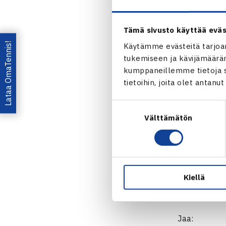
Hollannissa.
Tämä sivusto käyttää eväs
Naisten Fed 
Lataa OmaTennis!
Käytämme evästeitä tarjoa
joka pelaa Eu
tukemiseen ja kävijämääräm
52.
kumppaneillemme tietoja si
tietoihin, joita olet antanu
Vuoden 2011 
Suostumuksen
Naisten vuod
Välttämätön
valinta
16.-22.4.). R
Kaksi maata 
Kiellä
Jaa: