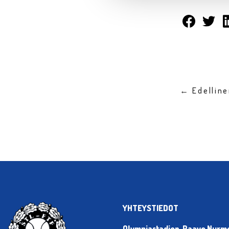
← Edellin
YHTEYSTIEDOT
Olympiastadion, Paavo Nurmen