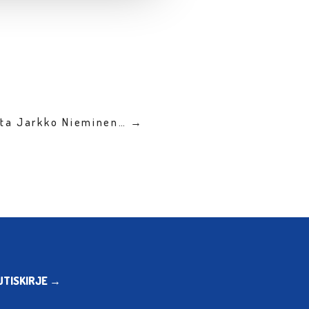
sta Jarkko Nieminen… →
UTISKIRJE →