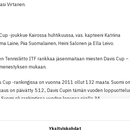
asi Virtanen.
up -joukkue Kairossa huhtikuussa, vas. kapteeni Katriina
a Laine, Piia Suomalainen, Heini Salonen ja Ella Leivo.
en Tennisliitto ITF rankkaa jäsenmaitaan miesten Davis Cup – 
 menestyksen mukaan.
 Cup -rankingissa on vuonna 2011 ollut 132 maata. Suomi on si
kaus on päivätty 5.12., Davis Cupin tämän vuoden loppuottelun
Suomi oli rankingissa vuoden lopussa sijalla 34.
Davis Cupin Eurooppa/Afrikan I ryhmässä, hävisi ensimmäisellä
tti putoamiskarsinnassa Puolan 3-2.
Yksityiskohdat
aa vuoden 2012 Davis Cup -urakkansa 10.-12. vieraskentällä 