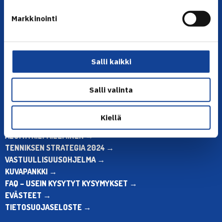
YHTEYSTIEDOT
Markkinointi
Olympiastadion, Paavo Nurmen tie 1, 00250 Helsinki
Puh. 010 574 3959
Toimiston puhelinajat:
ma-pe klo 10.00-12.00
Salli kaikki
Muina aikoina olkaa yhteydessä
sähköpostitse: toimisto@tennis.fi
Salli valinta
KAIKKI YHTEYSTIEDOT →
Kiellä
ALOITA HARRASTUS →
ALOITA KILPAILEMINEN →
TENNIKSEN STRATEGIA 2024 →
VASTUULLISUUSOHJELMA →
KUVAPANKKI →
FAQ – USEIN KYSYTYT KYSYMYKSET →
EVÄSTEET →
TIETOSUOJASELOSTE →