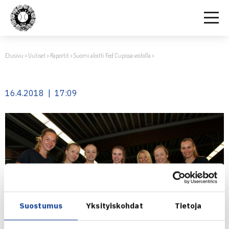
Etusivu
>
Uutiset
>
Raportit
>
Suomi aloitti Fed Cupissa voitolla
>
16.4.2018 | 17:09
Suostumus
Yksityiskohdat
Tietoja