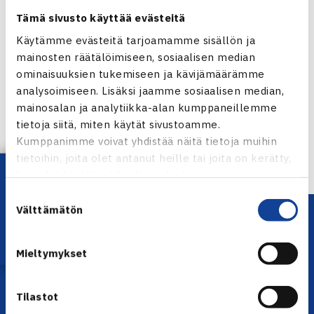
Tämä sivusto käyttää evästeitä
Käytämme evästeitä tarjoamamme sisällön ja
mainosten räätälöimiseen, sosiaalisen median
Jaa:
ominaisuuksien tukemiseen ja kävijämäärämme
analysoimiseen. Lisäksi jaamme sosiaalisen median,
mainosalan ja analytiikka-alan kumppaneillemme
tietoja siitä, miten käytät sivustoamme.
← Edellinen
Kumppanimme voivat yhdistää näitä tietoja muihin
tietoihin, joita olet antanut heille tai joita on kerätty,
Lataa OmaTennis!
kun olet käyttänyt heidän palvelujaan.
Suostumuksen
Välttämätön
valinta
Mieltymykset
Tilastot