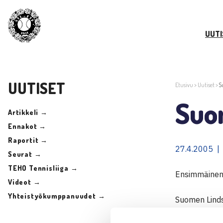
UUTI
UUTISET
Etusivu
>
Uutiset
>
S
Suom
Artikkeli →
Ennakot →
Raportit →
27.4.2005 |
Seurat →
TEHO Tennisliiga →
Ensimmäinen 
Videot →
Yhteistyökumppanuudet →
Suomen Linds
yhdessä Liet