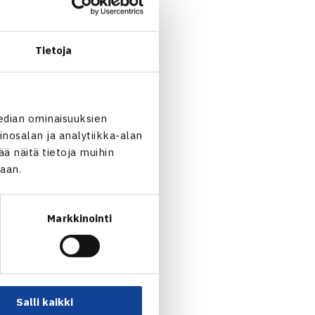
0) ja Piia Suomalainen (WTA
Tietoja
edian ominaisuuksien
nosalan ja analytiikka-alan
 näitä tietoja muihin
jaan.
Markkinointi
jatkoon Münchenissä… →
Salli kaikki