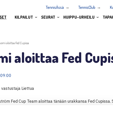
TennisÄssä
TennisClub
K
SET
KILPAILUT
SEURAT
HUIPPU-URHEILU
TAPA
uomi aloittaa Fed Cupissa
i aloittaa Fed Cupi
 09:00
vastustaja Liettua
tröm Fed Cup Team aloittaa tänään urakkansa Fed Cupissa. 
tuan, Romanian ja Tunisian kanssa. Ensimmäisessä ottelussa S