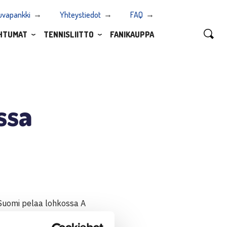
uvapankki
Yhteystiedot
FAQ
HTUMAT
TENNISLIITTO
FANIKAUPPA
ssa
Suomi pelaa lohkossa A
uomi kohtaa Liettuan.