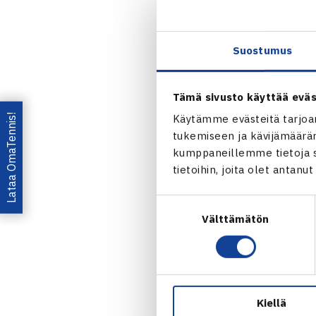
Suomen joukk
876).
Suostumus
Fed Cup
Tämä sivusto käyttää eväs
Jaa:
Lataa OmaTennis!
Käytämme evästeitä tarjoa
tukemiseen ja kävijämääräm
kumppaneillemme tietoja si
tietoihin, joita olet antanu
Suostumuksen
Välttämätön
valinta
← Edellin
Kiellä