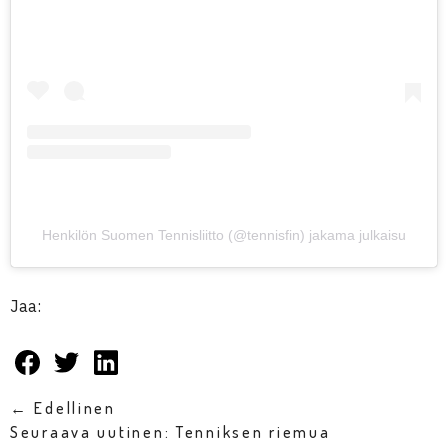
Henkilön Suomen Tennisliitto (@tennisfin) jakama julkaisu
Jaa:
← Edellinen
Seuraava uutinen: Tenniksen riemua