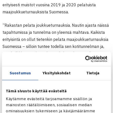
erityisesti muistot vuosina 2019 ja 2020 pelatuista
maajoukkueturnauksista Suomessa.
”Rakastan pelata joukkueturnauksia. Nautin ajasta näissä
tapahtumissa ja tunnelma on yleensä mahtava. Kaikista
erityisintä on ollut tietenkin pelata maajoukkueturnauksia
Suomessa – silloin tuntee todella sen kotitunnelman ja,
että kaikki ovat tukenasi. Se vahvistaa ja antaa lisää
tahtoa pelata vielä paremmin. Tänä vuonna pelataan
ulkomailla, ja Moldova kyllä käy. Tärkeintä on pelata hyvin
Suostumus
Yksityiskohdat
Tietoja
ja varmasti totumme olosuhteisiin kisapaikalla.”
Tämä sivusto käyttää evästeitä
Käytämme evästeitä tarjoamamme sisällön ja
mainosten räätälöimiseen, sosiaalisen median
ominaisuuksien tukemiseen ja kävijämäärämme