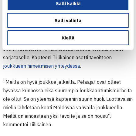
Salli kaikki
B ja C), jonka jälkeen lohkojen voittajat kohtaavat toisensa
nousupaikasta Eurooppa/Afrikka II-ryhmään. Myös muut
Salli valinta
alkulohkon joukkueet pelaavat sijoituksista turnauksessa.
Lohkoarvonta suoritetaan sunnuntaina 15.6.
Kiellä
Suomi tavoittelee turnauksessa nousua korkeammalle
sarjatasolle. Kapteeni Tiilikainen asetti tavoitteen
joukkueen nimeämisen yhteydessä
.
”Meillä on hyvä joukkue jalkeilla. Pelaajat ovat olleet
hyvässä kunnossa eikä suurempia loukkaantumismurheita
ole ollut. Se on yleensä kapteenin suurin huoli. Luottavaisin
mielin lähdetään kohti Moldovaa vahvalla joukkueella.
Meillä on ainoastaan yksi tavoite ja se on nousu”,
kommentoi Tiilikainen.