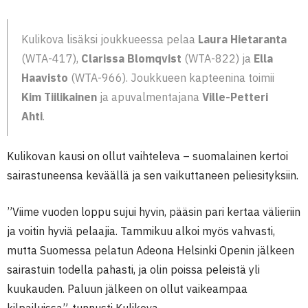
Kulikova lisäksi joukkueessa pelaa
Laura Hietaranta
(WTA-417),
Clarissa Blomqvist
(WTA-822) ja
Ella
Haavisto
(WTA-966). Joukkueen kapteenina toimii
Kim Tiilikainen
ja apuvalmentajana
Ville-Petteri
Ahti
.
Kulikovan kausi on ollut vaihteleva – suomalainen kertoi
sairastuneensa keväällä ja sen vaikuttaneen peliesityksiin.
”Viime vuoden loppu sujui hyvin, pääsin pari kertaa välieriin
ja voitin hyviä pelaajia. Tammikuu alkoi myös vahvasti,
mutta Suomessa pelatun Adeona Helsinki Openin jälkeen
sairastuin todella pahasti, ja olin poissa peleistä yli
kuukauden. Paluun jälkeen on ollut vaikeampaa