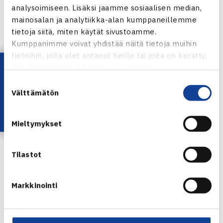
analysoimiseen. Lisäksi jaamme sosiaalisen median,
mainosalan ja analytiikka-alan kumppaneillemme
tietoja siitä, miten käytät sivustoamme.
Kumppanimme voivat yhdistää näitä tietoja muihin
tietoihin, joita olet antanut heille tai joita on kerätty,
Lataa OmaTennis!
kun olet käyttänyt heidän palvelujaan.
Suostumuksen
Välttämätön
valinta
Kulikova Adeona Helsinki Openissa
maaliskuussa 2025
Mieltymykset
Tavoitteena nousu Eurooppa/Afrikka II-
ryhmään
Tilastot
Turnaukseen osallistuvat maat ovat Albania, Andorra,
Armenia, Azerbaidžan, Irlanti, Islanti, Luxemburg, Malta,
Markkinointi
Moldova, Montenegro, San Marino ja Suomi.
Joukkueet jaetaan kolmeen neljän maan alkulohkoon (A,