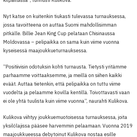
kilpailuissa”, tunnusti Kulikova.
Nyt katse on kuitenkin tiukasti tulevassa turnauksessa,
jossa tavoitteena on auttaa Suomi mahdollisimman
pitkälle. Billie Jean King Cup pelataan Chisinaussa
Moldovassa – pelipaikka on sama kuin viime vuonna
kyseisessä maajoukkueturnauksessa.
”Positiivisin odotuksin kohti turnausta. Tietysti yritämme
parhaamme voittaaksemme, ja meillä on siihen kaikki
eväät. Auttaa tietenkin, että pelipaikka on tuttu viime
vuodelta ja pelaamme kovilla kentillä. Toivottavasti vaan
ei ole yhtä tuulista kuin viime vuonna”, naurahti Kulikova.
Kulikova viihtyy joukkuemuotoisessa turnauksessa, joita
yksilölajissa pääsee harvemmin pelaamaan. Vuonna 2019
maajoukkueessa debytoinut Kulikova nostaa esille