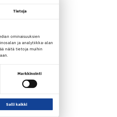
Tietoja
edian ominaisuuksien
nosalan ja analytiikka-alan
 näitä tietoja muihin
jaan.
Markkinointi
ntämällä lahjastipendin,
lle
neelle, lahjakkaalle
Emma
Salli kaikki