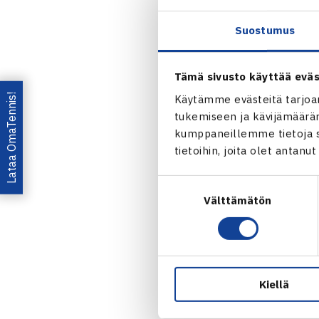
Suostumus
Tämä sivusto käyttää eväs
Lataa OmaTennis!
Käytämme evästeitä tarjoa
tukemiseen ja kävijämääräm
kumppaneillemme tietoja si
tietoihin, joita olet antanu
Suostumuksen
Välttämätön
valinta
Suomen Tenni
arvoltaan 200
junioripelaaj
Smashin halli
Kiellä
Tuomiselle
,