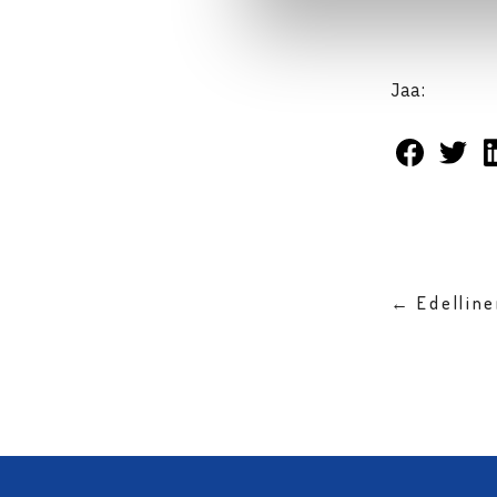
Jaa:
← Edellin