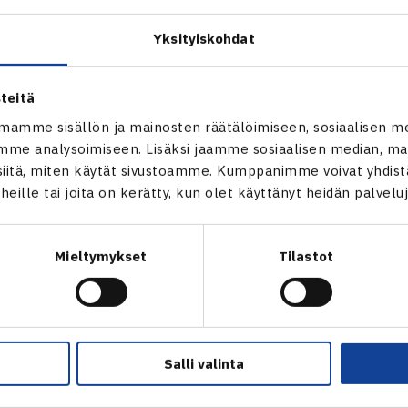
Yksityiskohdat
teitä
mamme sisällön ja mainosten räätälöimiseen, sosiaalisen m
me analysoimiseen. Lisäksi jaamme sosiaalisen median, mai
itä, miten käytät sivustoamme. Kumppanimme voivat yhdistää
t heille tai joita on kerätty, kun olet käyttänyt heidän palvelu
Mieltymykset
Tilastot
sliiton naistoimikunta onnitteli 40-vuotiasta Smash ry:tä myö
 euroa. Stipendi on tarkoitettu seuran valitsemalle lahjakkaa
alle tukemaan tämän harjoittelu- ja/tai kilpailutoimintaa.
tus päätti myöntää stipendin jo 2-vuotiaana tenniksen aloitta
Salli valinta
 jonka innostavana valmentajana on toiminut
Ville Juhamo
.