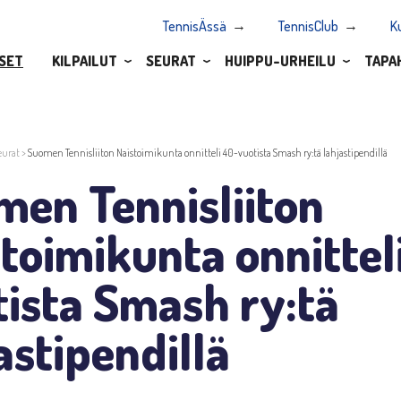
TennisÄssä
TennisClub
K
SET
KILPAILUT
SEURAT
HUIPPU-URHEILU
TAPA
eurat
>
Suomen Tennisliiton Naistoimikunta onnitteli 40-vuotista Smash ry:tä lahjastipendillä
men Tennisliiton
toimikunta onnittel
ista Smash ry:tä
astipendillä