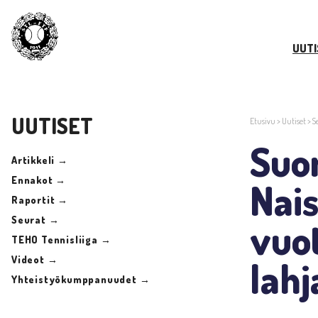
UUTI
UUTISET
Etusivu
>
Uutiset
>
S
Suo
Artikkeli →
Ennakot →
Nais
Raportit →
Seurat →
vuot
TEHO Tennisliiga →
Videot →
lahj
Yhteistyökumppanuudet →