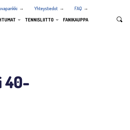
uvapankki
Yhteystiedot
FAQ
HTUMAT
TENNISLIITTO
FANIKAUPPA
i 40-