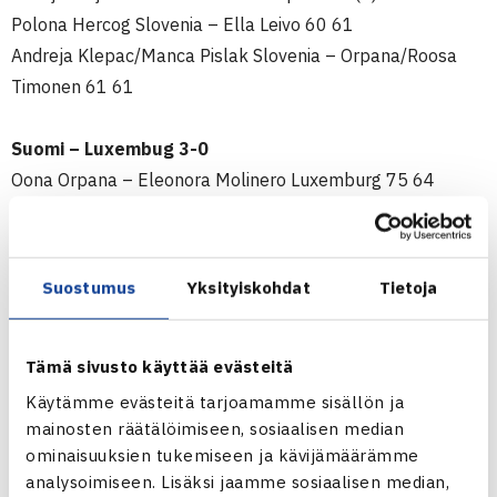
Polona Hercog Slovenia – Ella Leivo 60 61
Andreja Klepac/Manca Pislak Slovenia – Orpana/Roosa
Timonen 61 61
Suomi – Luxembug 3-0
Oona Orpana – Eleonora Molinero Luxemburg 75 64
Piia Suomalainen – Claudine Schaul Luxemburg 61 62
Ella Leivo/Roosa Timonen – Sharon Pesch/Jo Weisen
Luxemburg 76 60
Suostumus
Yksityiskohdat
Tietoja
Nousukarsintaottelu
Etelä-Afrikka – Suomi 2-0
Tämä sivusto käyttää evästeitä
Chanel Simmonds Etelä-Afrikka – Piia Suomalainen 62 64
Käytämme evästeitä tarjoamamme sisällön ja
Chanelle Scheepers Etelä-Afrikka – Ella Leivo 62
mainosten räätälöimiseen, sosiaalisen median
ominaisuuksien tukemiseen ja kävijämäärämme
analysoimiseen. Lisäksi jaamme sosiaalisen median,
***********************************