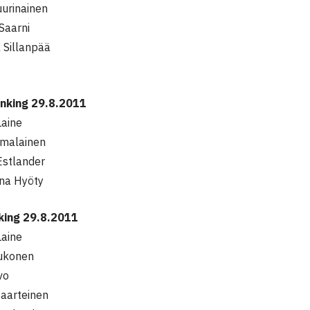
urinainen
Saarni
 Sillanpää
anking 29.8.2011
aine
omalainen
Estlander
na Hyöty
nking 29.8.2011
aine
aukonen
vo
aarteinen