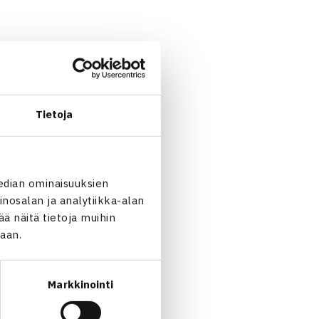
Tietoja
edian ominaisuuksien
nosalan ja analytiikka-alan
 näitä tietoja muihin
jaan.
Markkinointi