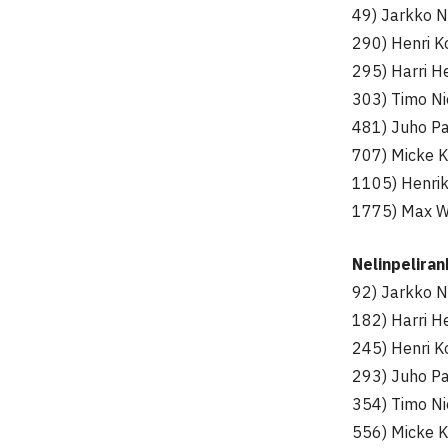
49) Jarkko N
290) Henri K
295) Harri H
303) Timo N
481) Juho P
707) Micke K
1105) Henrik
1775) Max W
Nelinpelira
92) Jarkko N
182) Harri H
245) Henri K
293) Juho P
354) Timo N
556) Micke K