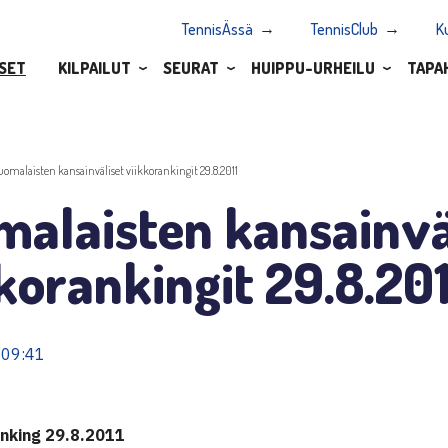
TennisÄssä
TennisClub
K
SET
KILPAILUT
SEURAT
HUIPPU-URHEILU
TAPA
uomalaisten kansainväliset viikkorankingit 29.8.2011
malaisten kansainvä
korankingit 29.8.201
 09:41
anking 29.8.2011