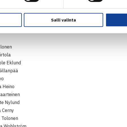
s Niklas-Salminen
aapasalo
Salli valinta
Kosonen
alonen
irtola
ole Eklund
Sillanpää
vo
a Heino
aarteinen
te Nylund
a Cerny
 Tolonen
la Wohlström