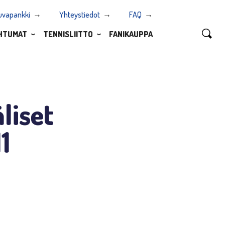
uvapankki
Yhteystiedot
FAQ
HTUMAT
TENNISLIITTO
FANIKAUPPA
liset
1