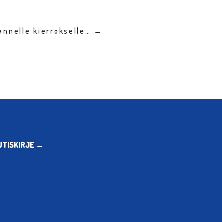
annelle kierrokselle… →
UTISKIRJE →