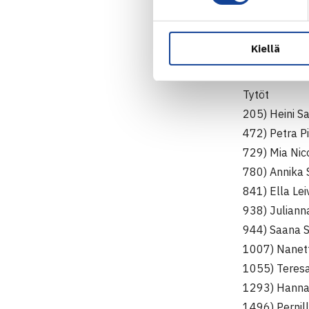
1957) Rasmu
2106) Leo H
Kiellä
2206) Mika 
Tytöt
205) Heini S
472) Petra Pi
729) Mia Nic
780) Annika 
841) Ella Lei
938) Juliann
944) Saana S
1007) Nanet
1055) Teres
1293) Hanna
1496) Pernil