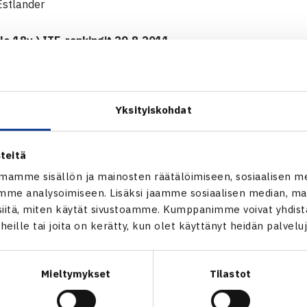
Estlander
lle 18v.) ITF-rankingit 29.8.2011
öllänen
Yksityiskohdat
Leskinen
Nurmio
opov
teitä
s Lindström
mamme sisällön ja mainosten räätälöimiseen, sosiaalisen m
ijärvi
me analysoimiseen. Lisäksi jaamme sosiaalisen median, mai
itä, miten käytät sivustoamme. Kumppanimme voivat yhdistää
 Tittonen
t heille tai joita on kerätty, kun olet käyttänyt heidän palvelu
ri Telinkangas
 Kallio
 Sinkko
Mieltymykset
Tilastot
irtanen
 Huttunen