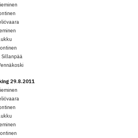
ieminen
ontinen
eliövaara
ieminen
aukku
ontinen
 Sillanpää
ennäkoski
nking 29.8.2011
ieminen
eliövaara
ontinen
aukku
ieminen
ontinen