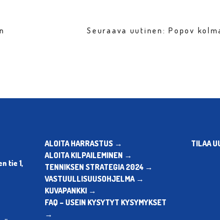
en
Seuraava uutinen: Popov kolm
ALOITA HARRASTUS →
TILAA U
ALOITA KILPAILEMINEN →
 tie 1,
TENNIKSEN STRATEGIA 2024 →
VASTUULLISUUSOHJELMA →
KUVAPANKKI →
FAQ – USEIN KYSYTYT KYSYMYKSET
→