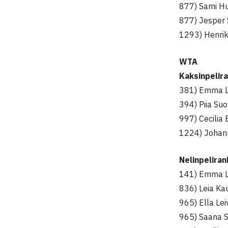
877) Sami Hu
877) Jesper 
1293) Henrik
WTA
Kaksinpelir
381) Emma L
394) Piia Su
997) Cecilia 
1224) Johan
Nelinpelira
141) Emma L
836) Leia K
965) Ella Lei
965) Saana S