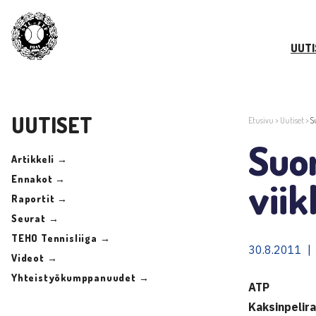
UUTI
UUTISET
Etusivu
>
Uutiset
>
S
Suo
Artikkeli →
Ennakot →
viik
Raportit →
Seurat →
TEHO Tennisliiga →
30.8.2011 |
Videot →
Yhteistyökumppanuudet →
ATP
Kaksinpelir