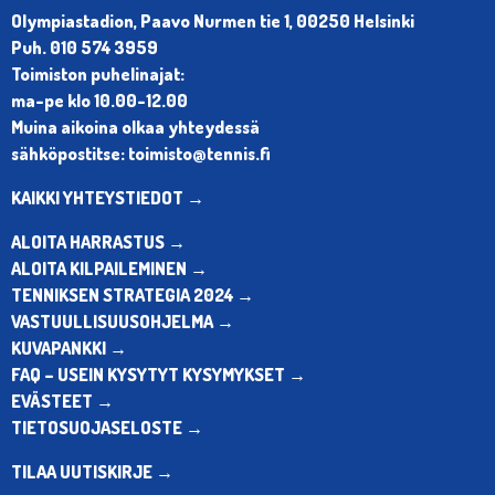
Olympiastadion, Paavo Nurmen tie 1, 00250 Helsinki
Puh. 010 574 3959
Toimiston puhelinajat:
ma-pe klo 10.00-12.00
Muina aikoina olkaa yhteydessä
sähköpostitse: toimisto@tennis.fi
KAIKKI YHTEYSTIEDOT →
ALOITA HARRASTUS →
ALOITA KILPAILEMINEN →
TENNIKSEN STRATEGIA 2024 →
VASTUULLISUUSOHJELMA →
KUVAPANKKI →
FAQ – USEIN KYSYTYT KYSYMYKSET →
EVÄSTEET →
TIETOSUOJASELOSTE →
TILAA UUTISKIRJE →