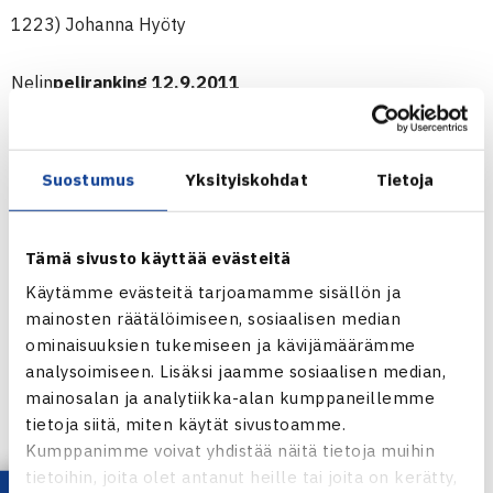
1223) Johanna Hyöty
Nelin
peliranking 12.9.2011
141) Emma Laine
840) Leia Kaukonen
963) Ella Leivo
Suostumus
Yksityiskohdat
Tietoja
963) Saana Saarteinen
979) Cecilia Estlander
Tämä sivusto käyttää evästeitä
Käytämme evästeitä tarjoamamme sisällön ja
Juniorien (alle 18v.) ITF-rankingit 12.9.2011
mainosten räätälöimiseen, sosiaalisen median
Pojat
ominaisuuksien tukemiseen ja kävijämäärämme
93) Herkko Pöllänen
analysoimiseen. Lisäksi jaamme sosiaalisen median,
418) Santtu Leskinen
mainosalan ja analytiikka-alan kumppaneillemme
758) Joel Popov
tietoja siitä, miten käytät sivustoamme.
828) Oskar Nurmio
Kumppanimme voivat yhdistää näitä tietoja muihin
tietoihin, joita olet antanut heille tai joita on kerätty,
1042) Rasmus Lindström