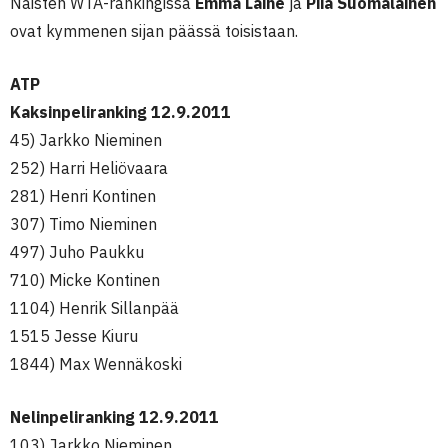
Naisten WTA-rankingissa
Emma Laine
ja
Piia Suomalainen
ovat kymmenen sijan päässä toisistaan.
ATP
Kaksinpeliranking 12.9.2011
45) Jarkko Nieminen
252) Harri Heliövaara
281) Henri Kontinen
307) Timo Nieminen
497) Juho Paukku
710) Micke Kontinen
1104) Henrik Sillanpää
1515 Jesse Kiuru
1844) Max Wennäkoski
Nelinpeliranking 12.9.2011
103) Jarkko Nieminen