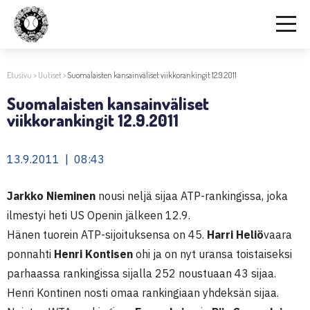
Etusivu
>
Uutiset
>
Suomalaisten kansainväliset viikkorankingit 12.9.2011
Suomalaisten kansainväliset
viikkorankingit 12.9.2011
13.9.2011 | 08:43
Jarkko Nieminen
nousi neljä sijaa ATP-rankingissa, joka
ilmestyi heti US Openin jälkeen 12.9.
Hänen tuorein ATP-sijoituksensa on 45.
Harri Heliö
vaara
ponnahti
Henri Kontisen
ohi ja on nyt uransa toistaiseksi
parhaassa rankingissa sijalla 252 noustuaan 43 sijaa.
Henri Kontinen nosti omaa rankingiaan yhdeksän sijaa.