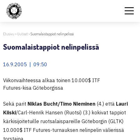
Etusivu
>
Uutiset
>
Suomalaistappiot nelinpelissä
Suomalaistappiot nelinpelissä
16.9.2005 | 09:50
Viikonvaihteessa alkaa toinen 10.000$ ITF
Futures-kisa Göteborgissa
Sekä parit
Niklas Bucht/Timo Nieminen
(4.) että
Lauri
Kiiski
/Carl-Henrik Hansen (Ruotsi) (3.) kokivat tappiot
kärkisijoitetuille ruotsalaispareille Göteborgin (GLTK)
10.000$ ITF Futures-turnauksen nelinpelin välierissä
torstaina.