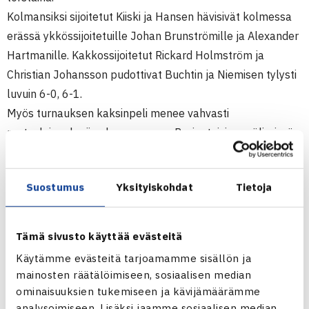
Kolmansiksi sijoitetut Kiiski ja Hansen hävisivät kolmessa
erässä ykkössijoitetuille Johan Brunströmille ja Alexander
Hartmanille. Kakkossijoitetut Rickard Holmström ja
Christian Johansson pudottivat Buchtin ja Niemisen tylysti
luvuin 6-0, 6-1.
Myös turnauksen kaksinpeli menee vahvasti
ruotsalaispelaajien komennossa. Perjantaisissa välierissä
kolme pelaajaa neljästä on Ruotsista. Välieräparit ovat
Björn Rehnquist (6.) – Rickard Holmström sekä Johan
Suostumus
Yksityiskohdat
Tietoja
Settergren (3.) – Patrick Schmolzer Itävalta (8.).
Viikonvaihteessa käynnistyy Göteborgissa toinen 10.000$
ITF Futures-turnaus, tällä kertaa Ullevi TK:n tiloissa. Kisan
Tämä sivusto käyttää evästeitä
pääsarjaan suoraan pääsevät suomalaisista Lauri Kiiski,
Käytämme evästeitä tarjoamamme sisällön ja
Timo Nieminen ja
Lassi Ketola.
Karsintoihin joutuvat
mainosten räätälöimiseen, sosiaalisen median
Niklas Bucht,
Mika Purho
ja
Harri Heliövaara
.
ominaisuuksien tukemiseen ja kävijämäärämme
analysoimiseen. Lisäksi jaamme sosiaalisen median,