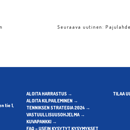
en
Seuraava uutinen: Pajulahd
ALOITA HARRASTUS →
TILAA U
ALOITA KILPAILEMINEN →
 tie 1,
TENNIKSEN STRATEGIA 2024 →
VASTUULLISUUSOHJELMA →
KUVAPANKKI →
FAQ – USEIN KYSYTYT KYSYMYKSET