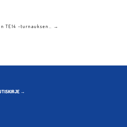
en TE14 -turnauksen… →
UTISKIRJE →