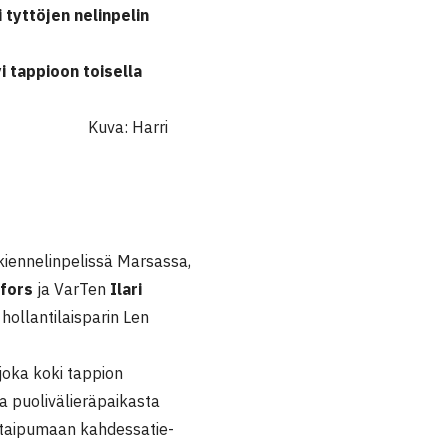
i tyttöjen nelinpelin
i tappioon toisella
rri
iennelinpelissä Marsassa,
nfors
ja VarTen
Ilari
hollantilaisparin Len
,joka koki tappion
ta puolivälieräpaikasta
 taipumaan kahdessatie-