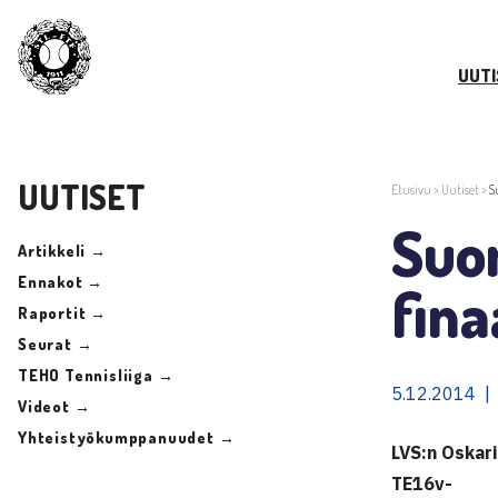
UUTI
UUTISET
Etusivu
>
Uutiset
>
S
Suom
Artikkeli →
Ennakot →
fina
Raportit →
Seurat →
TEHO Tennisliiga →
5.12.2014 |
Videot →
Yhteistyökumppanuudet →
LVS:n Oskari
TE16v-