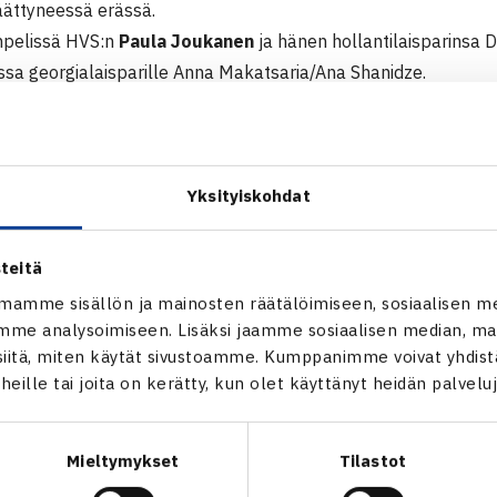
äättyneessä erässä.
inpelissä HVS:n
Paula Joukanen
ja hänen hollantilaisparinsa 
ssa georgialaisparille Anna Makatsaria/Ana Shanidze.
 Tour -turnaus
.2014 Marsa, Malta
Yksityiskohdat
inpeli
Ilari Vesanen (10.) – Gabriele Magaddino Italia 61 75
teitä
Sergiu Medesan Romania (7.) – Vesanen 76(8) 76(9), PatrickSt
mamme sisällön ja mainosten räätälöimiseen, sosiaalisen m
2 60
me analysoimiseen. Lisäksi jaamme sosiaalisen median, mai
: Zhao Lingxi Kiina (3.) – Stenfors 61 76(4)
itä, miten käytät sivustoamme. Kumppanimme voivat yhdistää
t heille tai joita on kerätty, kun olet käyttänyt heidän palvelu
npeli
Oskari Nieminen/Len Schouten (6.) – Lorenzo Baglietto/Niolo C
Mieltymykset
Tilastot
: Patrick Stenfors/Ilari Vesanen (5.) – Zhao Lingxi Kiina/Stefan
houten – Florian Hagmann Saksa/AaronHepburn Britannia 63