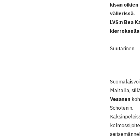
kisan oikien 
välierissä.
LVS:n Bea Ka
kierroksella
K
Suutarinen
Suomalaisvoi
Maltalla, sil
Vesanen
koh
Schotenin.
Kaksinpeleiss
kolmossijoite
seitsemännek