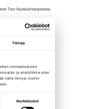
Demi Tran hävisivättasaisessa
Tietoja
enfors (5.) – Giuseppe la
edian ominaisuuksien
nosalan ja analytiikka-alan
 näitä tietoja muihin
jaan.
respiItalia 76(4) 36 [10-3]
Markkinointi
Palosi Romania (1.) 62 75,
 61