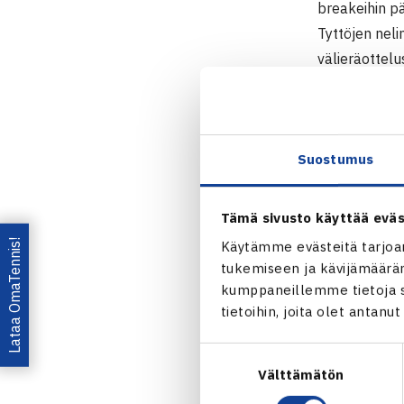
breakeihin p
Tyttöjen nel
välieräottelu
TE 16 Junior
29.11.-7.12
Suostumus
Poikien kaks
2.kierrosta: 
Tämä sivusto käyttää eväs
3.kierrosta: 
Lataa OmaTennis!
Käytämme evästeitä tarjoa
Vela Italia 6
tukemiseen ja kävijämääräm
Puolivälieriä
kumppaneillemme tietoja si
tietoihin, joita olet antanu
Poikien neli
2.kierrosta: 
Suostumuksen
Välttämätön
valinta
Puolivälieriä
Nieminen/Sc