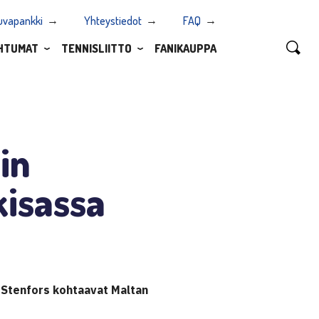
uvapankki
Yhteystiedot
FAQ
HTUMAT
TENNISLIITTO
FANIKAUPPA
in
kisassa
k Stenfors kohtaavat Maltan