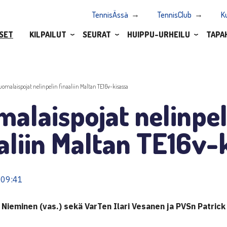
TennisÄssä
TennisClub
K
SET
KILPAILUT
SEURAT
HUIPPU-URHEILU
TAPA
uomalaispojat nelinpelin finaaliin Maltan TE16v-kisassa
alaispojat nelinpel
aliin Maltan TE16v-
 09:41
 Nieminen (vas.) sekä VarTen Ilari Vesanen ja PVSn Patric