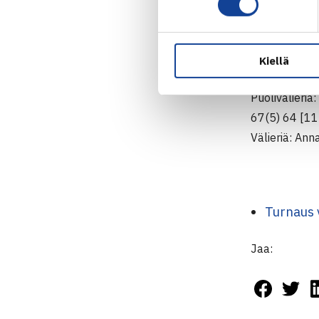
Välierät: St
Nieminen/Sch
Kiellä
Tyttöjen nel
Puolivälieri
67(5) 64 [11
Välieriä: An
Turnaus 
Jaa: