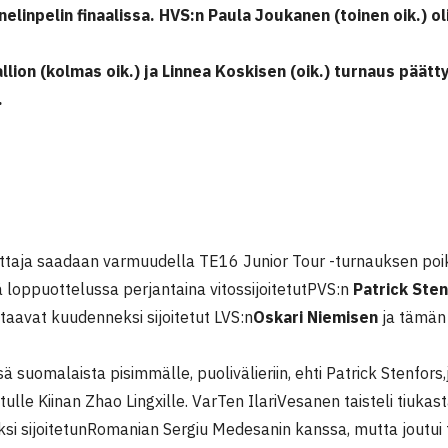
nelinpelin finaalissa. HVS:n Paula Joukanen (toinen oik.) ol
llion (kolmas oik.) ja Linnea Koskisen (oik.) turnaus päätty
.
uva: Ha
ttaja saadaan varmuudella TE16 Junior Tour -turnauksen poik
lä loppuottelussa perjantaina vitossijoitetutPVS:n
Patrick Ste
taavat kuudenneksi sijoitetut LVS:n
Oskari Niemisen
ja tämän 
ä suomalaista pisimmälle, puolivälieriin, ehti Patrick Stenfors
tulle Kiinan Zhao Lingxille. VarTen IlariVesanen taisteli tiukas
si sijoitetunRomanian Sergiu Medesanin kanssa, mutta joutui