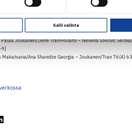
enfors/Vesanen – Nicholas Campbell/Menelaos Efstathiou Kypr
outen – Georgy Adamovich Valko-Venäjä/Jan Jermar Tsekki(8
Salli valinta
inpeli
ä: Paula Joukanen/Demi TranHollanti – Nevena Sokovic Serbia
-9]
na Makatsaria/Ana Shanidze Georgia – Joukanen/Tran 76(4) 6
verkossa