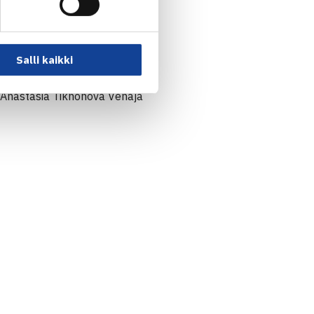
os (4.)63 76(7),
.) 16 63 [10-4]
Salli kaikki
/Anastasia Tikhonova Venäjä
3