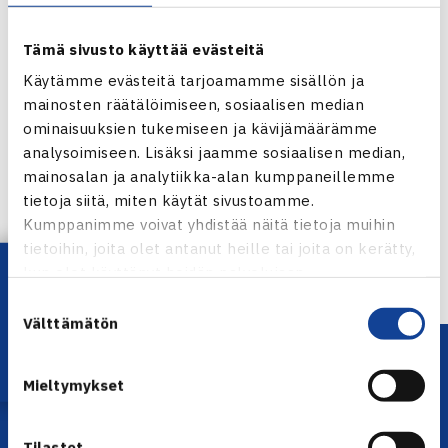
Tämä sivusto käyttää evästeitä
Käytämme evästeitä tarjoamamme sisällön ja
mainosten räätälöimiseen, sosiaalisen median
ominaisuuksien tukemiseen ja kävijämäärämme
Jaa:
analysoimiseen. Lisäksi jaamme sosiaalisen median,
mainosalan ja analytiikka-alan kumppaneillemme
tietoja siitä, miten käytät sivustoamme.
Kumppanimme voivat yhdistää näitä tietoja muihin
← Edellinen
tietoihin, joita olet antanut heille tai joita on kerätty,
Lataa OmaTennis!
kun olet käyttänyt heidän palvelujaan.
Suostumuksen
Välttämätön
valinta
Mieltymykset
Tilastot