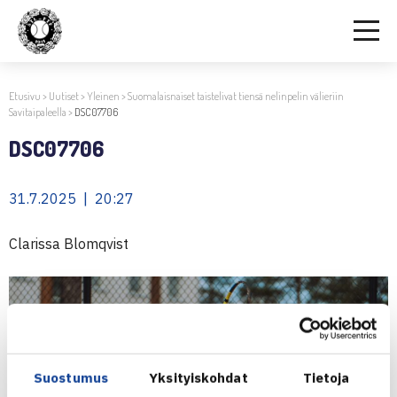
Etusivu
>
Uutiset
>
Yleinen
>
Suomalaisnaiset taistelivat tiensä nelinpelin välieriin
Savitaipaleella
>
DSC07706
DSC07706
31.7.2025 | 20:27
Clarissa Blomqvist
Suostumus
Yksityiskohdat
Tietoja